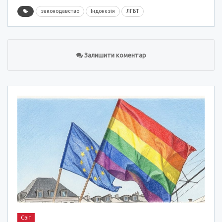
законодавство
Індонезія
ЛГБТ
Залишити коментар
Світ