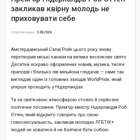
закликав квірну молодь не
приховувати себе
Опубліковано
5.08.2026
Амстердамський Canal Pride цього року знову
перетворив міські канали на велике веселкове свято.
Десятки яскраво оформлених човнів, музика, тисячі
прапорів і близько пів мільйона глядачів — саме так
виглядав один із головних заходів WorldPride, який
уперше проходить у Нідерландах.
Та за святковою атмосферою стояло й серйозне
політичне послання. Прем’єр-міністр Нідерландів Роб
Єттен, який відкрито говорить про свою
гомосексуальність, закликав молодих ЛГБТІК+
людей не ховатися й не боятися бути собою.