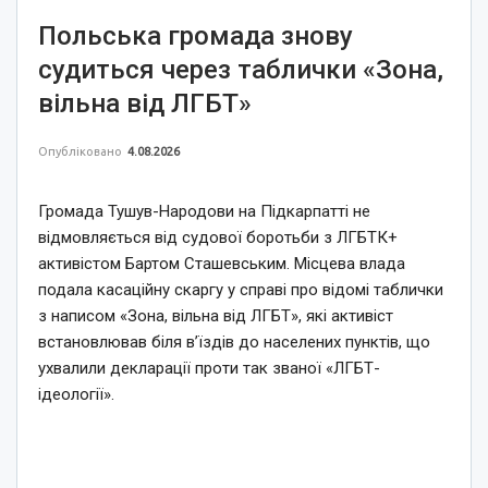
Польська громада знову
судиться через таблички «Зона,
вільна від ЛГБТ»
Опубліковано
4.08.2026
Громада Тушув-Народови на Підкарпатті не
відмовляється від судової боротьби з ЛГБТК+
активістом Бартом Сташевським. Місцева влада
подала касаційну скаргу у справі про відомі таблички
з написом «Зона, вільна від ЛГБТ», які активіст
встановлював біля в’їздів до населених пунктів, що
ухвалили декларації проти так званої «ЛГБТ-
ідеології».