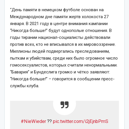
“День памяти в немецком футболе основан на
Международном дне памяти жертв холокоста 27
января. В 2021 году в центре внимания кампании
“Никогда больше!” будут однополые отношения. В
годы тирании национал-социалисты действовали
против всех, кто не вписывался в их мировоззрение.
Миллионы людей подвергались преследованиям,
пыткам и убийствам, среди них было огромное число
гомосексуалистов, которых считали ненормальными.
“Бавария” и Бундеслига громко и чётко заявляют:
“Никогда больше!” – говорится в сообщении пресс-
службы клуба.
#NieWieder
?️‍?
pic.twitter.com/i2jEjnbPmS