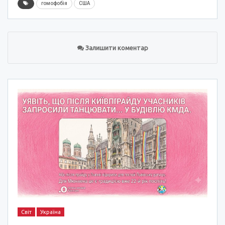
гомофобія
США
Залишити коментар
Світ
Україна