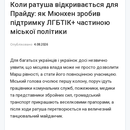
Коли ратуша відкривається для
Прайду: як Мюнхен зробив
підтримку ЛГБТІК+ частиною
міської політики
Опубліковано
4.08.2026
Для багатьох українців і українок досі незвично
уявити, що місцева влада може не просто дозволити
Марш рівності, а стати його повноцінною учасницею.
Міський голова очолює першу колону, поруч ідуть
працівники комунальних служб, пожежники, медики
та представники збройних сил, громадський
транспорт прикрашають веселковими прапорами, а
після ходи ратуша перетворюється на величезний
танцювальний майданчик.