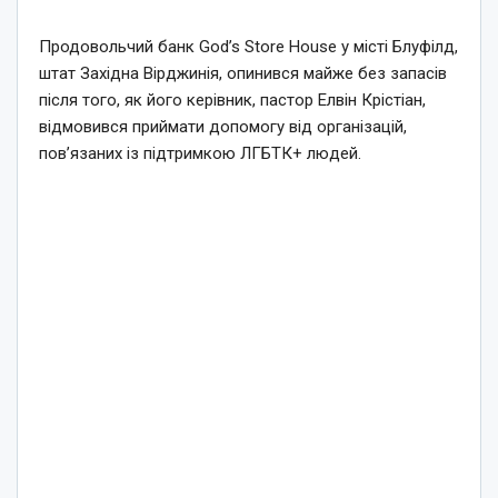
Продовольчий банк God’s Store House у місті Блуфілд,
штат Західна Вірджинія, опинився майже без запасів
після того, як його керівник, пастор Елвін Крістіан,
відмовився приймати допомогу від організацій,
пов’язаних із підтримкою ЛГБТК+ людей.