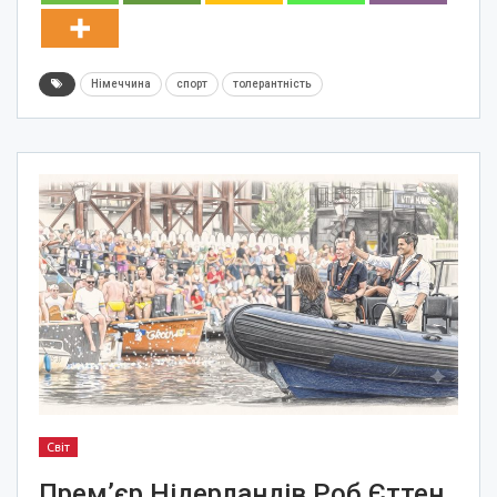
Німеччина
спорт
толерантність
Світ
Прем’єр Нідерландів Роб Єттен