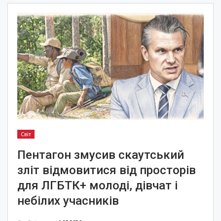
Світ
Пентагон змусив скаутський
зліт відмовитися від просторів
для ЛГБТК+ молоді, дівчат і
небілих учасників