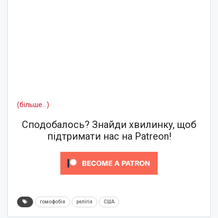
(більше…)
Сподобалось? Знайди хвилинку, щоб
підтримати нас на Patreon!
гомофобія
релігія
США