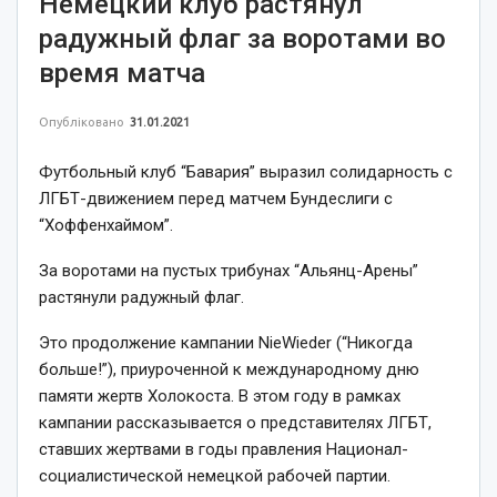
Немецкий клуб растянул
радужный флаг за воротами во
время матча
Опубліковано
31.01.2021
Футбольный клуб “Бавария” выразил солидарность с
ЛГБТ-движением перед матчем Бундеслиги с
“Хоффенхаймом”.
За воротами на пустых трибунах “Альянц-Арены”
растянули радужный флаг.
Это продолжение кампании NieWieder (“Никогда
больше!”), приуроченной к международному дню
памяти жертв Холокоста. В этом году в рамках
кампании рассказывается о представителях ЛГБТ,
ставших жертвами в годы правления Национал-
социалистической немецкой рабочей партии.