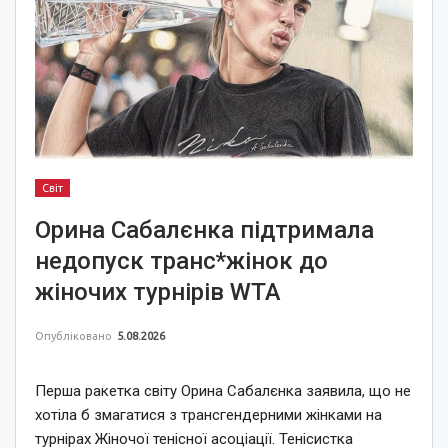
Світ
Орина Сабалєнка підтримала
недопуск транс*жінок до
жіночих турнірів WTA
Опубліковано
5.08.2026
Перша ракетка світу Орина Сабалєнка заявила, що не
хотіла б змагатися з трансгендерними жінками на
турнірах Жіночої тенісної асоціації. Тенісистка