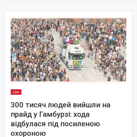
Світ
300 тисяч людей вийшли на
прайд у Гамбурзі: хода
відбулася під посиленою
охороною