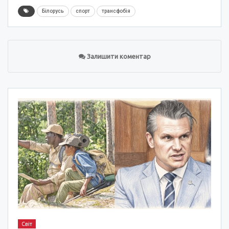
Білорусь
спорт
трансфобія
Залишити коментар
Світ