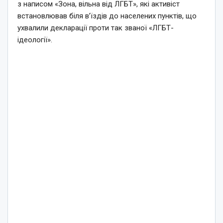
з написом «Зона, вільна від ЛГБТ», які активіст
встановлював біля в’їздів до населених пунктів, що
ухвалили декларації проти так званої «ЛГБТ-
ідеології».