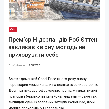
Світ
Прем’єр Нідерландів Роб Єттен
закликав квірну молодь не
приховувати себе
Опубліковано
5.08.2026
Амстердамський Canal Pride цього року знову
перетворив міські канали на велике веселкове свято.
Десятки яскраво оформлених човнів, музика, тисячі
прапорів і близько пів мільйона глядачів — саме так
виглядав один із головних заходів WorldPride, який
уперше проходить у Нідерландах.