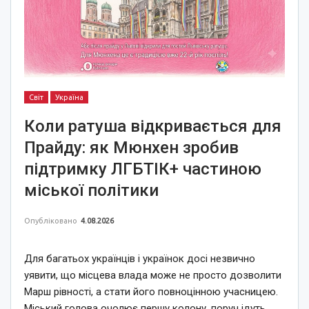
Світ
Україна
Коли ратуша відкривається для
Прайду: як Мюнхен зробив
підтримку ЛГБТІК+ частиною
міської політики
Опубліковано
4.08.2026
Для багатьох українців і українок досі незвично
уявити, що місцева влада може не просто дозволити
Марш рівності, а стати його повноцінною учасницею.
Міський голова очолює першу колону, поруч ідуть