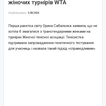
жіночих турнірів WTA
Опубліковано
5.08.2026
Перша ракетка світу Орина Сабалєнка заявила, що не
хотіла б змагатися з трансгендерними жінками на
турнірах Жіночої тенісної асоціації. Тенісистка
підтримала запровадження генетичного тестування
для учасниць і назвала такий підхід «справедливим».