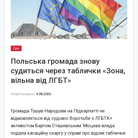
Світ
Польська громада знову
судиться через таблички «Зона,
вільна від ЛГБТ»
Опубліковано
4.08.2026
Громада Тушув-Народови на Підкарпатті не
відмовляється від судової боротьби з ЛГБТК+
активістом Бартом Сташевським. Місцева влада
подала касаційну скаргу у справі про відомі таблички