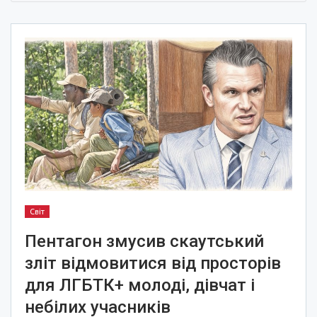
Світ
Пентагон змусив скаутський
зліт відмовитися від просторів
для ЛГБТК+ молоді, дівчат і
небілих учасників