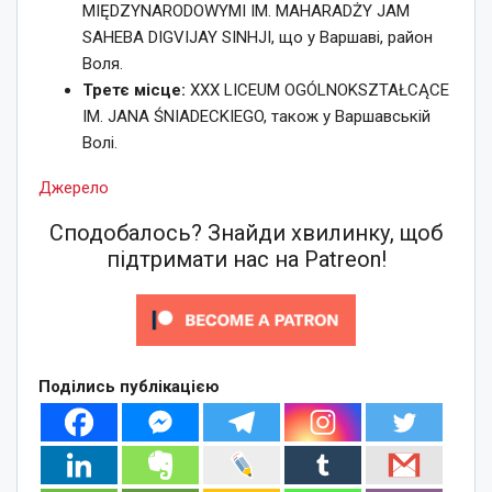
MIĘDZYNARODOWYMI IM. MAHARADŻY JAM
SAHEBA DIGVIJAY SINHJI, що у Варшаві, район
Воля.
Третє місце:
XXX LICEUM OGÓLNOKSZTAŁCĄCE
IM. JANA ŚNIADECKIEGO, також у Варшавській
Волі.
Джерело
Сподобалось? Знайди хвилинку, щоб
підтримати нас на Patreon!
Поділись публікацією