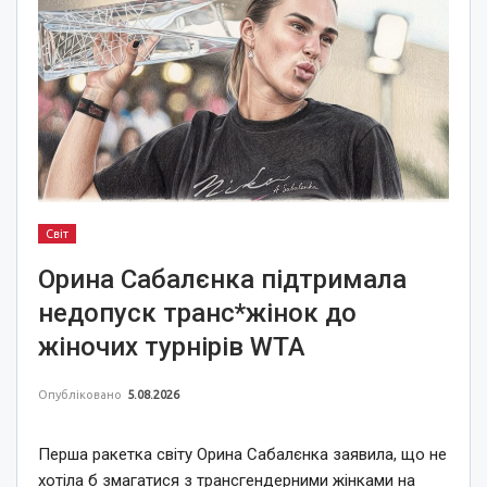
Світ
Орина Сабалєнка підтримала
недопуск транс*жінок до
жіночих турнірів WTA
Опубліковано
5.08.2026
Перша ракетка світу Орина Сабалєнка заявила, що не
хотіла б змагатися з трансгендерними жінками на