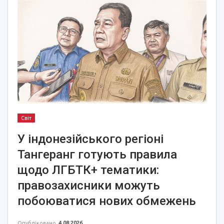
Світ
У індонезійського регіоні
Тангеранг готують правила
щодо ЛГБТК+ тематики:
правозахисники можуть
побоюватися нових обмежень
Опубліковано
4.08.2026