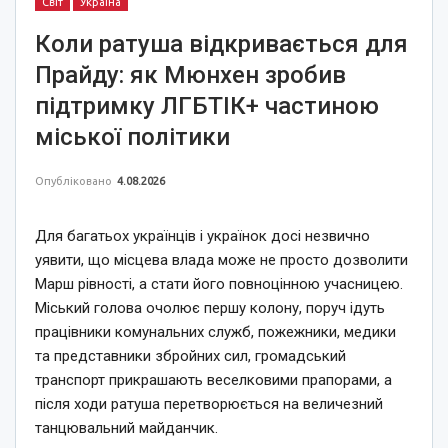
Світ
Україна
Коли ратуша відкривається для
Прайду: як Мюнхен зробив
підтримку ЛГБТІК+ частиною
міської політики
Опубліковано
4.08.2026
Для багатьох українців і українок досі незвично
уявити, що місцева влада може не просто дозволити
Марш рівності, а стати його повноцінною учасницею.
Міський голова очолює першу колону, поруч ідуть
працівники комунальних служб, пожежники, медики
та представники збройних сил, громадський
транспорт прикрашають веселковими прапорами, а
після ходи ратуша перетворюється на величезний
танцювальний майданчик.