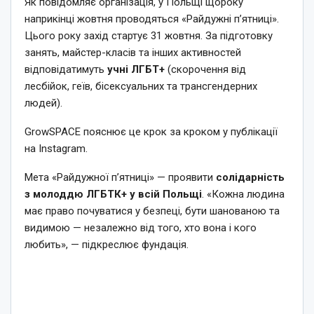
Як повідомляє організація, у Польщі щороку
наприкінці жовтня проводяться «Райдужні п’ятниці».
Цього року захід стартує 31 жовтня. За підготовку
занять, майстер-класів та інших активностей
відповідатимуть
учні ЛГБТ+
(скорочення від
лесбійок, геїв, бісексуальних та трансгендерних
людей).
GrowSPACE пояснює це крок за кроком у публікації
на Instagram.
Мета «Райдужної п’ятниці» — проявити
солідарність
з молоддю ЛГБТК+ у всій Польщі
. «Кожна людина
має право почуватися у безпеці, бути шанованою та
видимою — незалежно від того, хто вона і кого
любить», — підкреслює фундація.