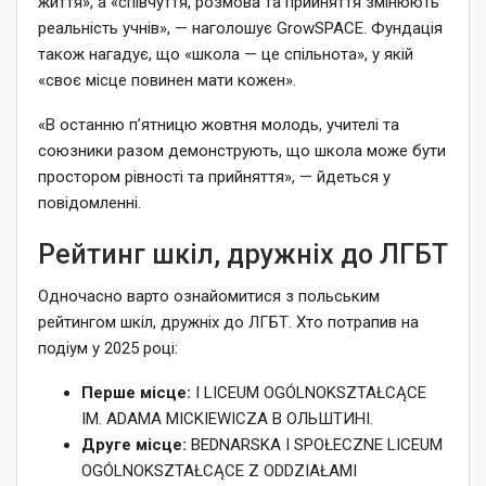
життя», а «співчуття, розмова та прийняття змінюють
реальність учнів», — наголошує GrowSPACE. Фундація
також нагадує, що «школа — це спільнота», у якій
«своє місце повинен мати кожен».
«В останню п’ятницю жовтня молодь, учителі та
союзники разом демонструють, що школа може бути
простором рівності та прийняття», — йдеться у
повідомленні.
Рейтинг шкіл, дружніх до ЛГБТ
Одночасно варто ознайомитися з польським
рейтингом шкіл, дружніх до ЛГБТ. Хто потрапив на
подіум у 2025 році:
Перше місце:
I LICEUM OGÓLNOKSZTAŁCĄCE
IM. ADAMA MICKIEWICZA В ОЛЬШТИНІ.
Друге місце:
BEDNARSKA I SPOŁECZNE LICEUM
OGÓLNOKSZTAŁCĄCE Z ODDZIAŁAMI