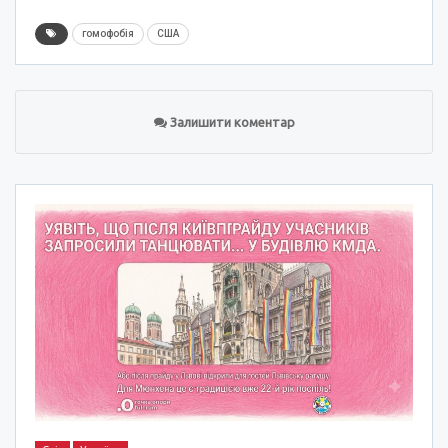
гомофобія
США
Залишити коментар