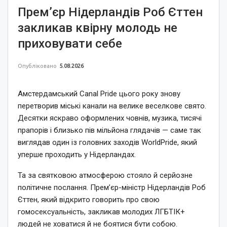
Прем’єр Нідерландів Роб Єттен
закликав квірну молодь не
приховувати себе
Опубліковано
5.08.2026
Амстердамський Canal Pride цього року знову
перетворив міські канали на велике веселкове свято.
Десятки яскраво оформлених човнів, музика, тисячі
прапорів і близько пів мільйона глядачів — саме так
виглядав один із головних заходів WorldPride, який
уперше проходить у Нідерландах.
Та за святковою атмосферою стояло й серйозне
політичне послання. Прем’єр-міністр Нідерландів Роб
Єттен, який відкрито говорить про свою
гомосексуальність, закликав молодих ЛГБТІК+
людей не ховатися й не боятися бути собою.