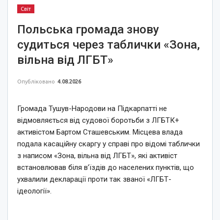
Світ
Польська громада знову
судиться через таблички «Зона,
вільна від ЛГБТ»
Опубліковано
4.08.2026
Громада Тушув-Народови на Підкарпатті не
відмовляється від судової боротьби з ЛГБТК+
активістом Бартом Сташевським. Місцева влада
подала касаційну скаргу у справі про відомі таблички
з написом «Зона, вільна від ЛГБТ», які активіст
встановлював біля в’їздів до населених пунктів, що
ухвалили декларації проти так званої «ЛГБТ-
ідеології».