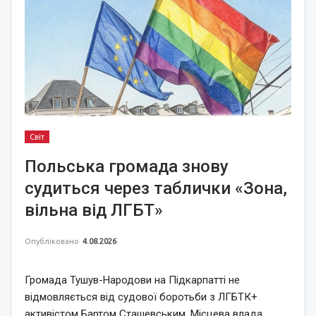
Світ
Польська громада знову
судиться через таблички «Зона,
вільна від ЛГБТ»
Опубліковано
4.08.2026
Громада Тушув-Народови на Підкарпатті не
відмовляється від судової боротьби з ЛГБТК+
активістом Бартом Сташевським. Місцева влада