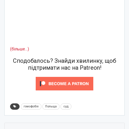
(більше…)
Сподобалось? Знайди хвилинку, щоб
підтримати нас на Patreon!
гомофобія
Польща
суд