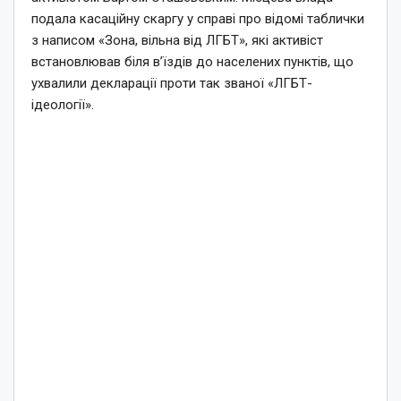
подала касаційну скаргу у справі про відомі таблички
з написом «Зона, вільна від ЛГБТ», які активіст
встановлював біля в’їздів до населених пунктів, що
ухвалили декларації проти так званої «ЛГБТ-
ідеології».