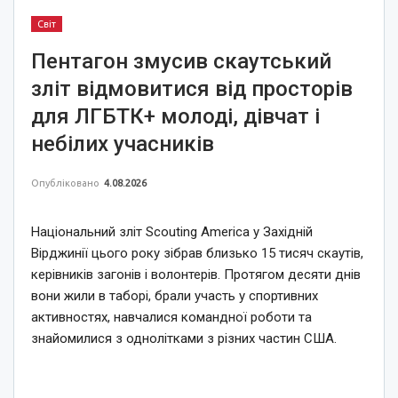
Світ
Пентагон змусив скаутський
зліт відмовитися від просторів
для ЛГБТК+ молоді, дівчат і
небілих учасників
Опубліковано
4.08.2026
Національний зліт Scouting America у Західній
Вірджинії цього року зібрав близько 15 тисяч скаутів,
керівників загонів і волонтерів. Протягом десяти днів
вони жили в таборі, брали участь у спортивних
активностях, навчалися командної роботи та
знайомилися з однолітками з різних частин США.