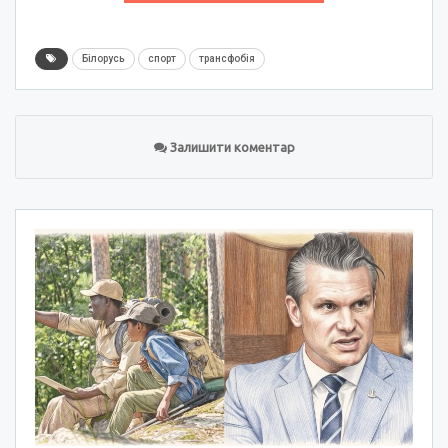
Білорусь
спорт
трансфобія
Залишити коментар