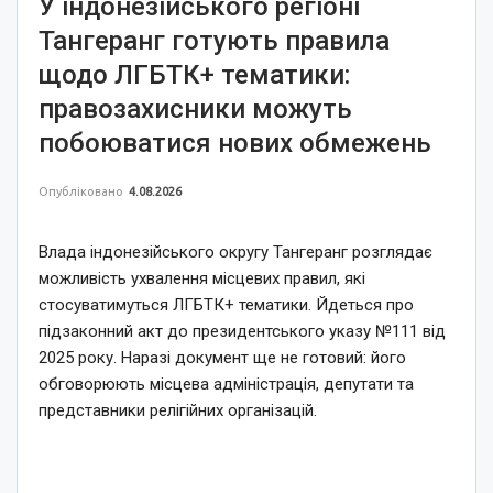
У індонезійського регіоні
Тангеранг готують правила
щодо ЛГБТК+ тематики:
правозахисники можуть
побоюватися нових обмежень
Опубліковано
4.08.2026
Влада індонезійського округу Тангеранг розглядає
можливість ухвалення місцевих правил, які
стосуватимуться ЛГБТК+ тематики. Йдеться про
підзаконний акт до президентського указу №111 від
2025 року. Наразі документ ще не готовий: його
обговорюють місцева адміністрація, депутати та
представники релігійних організацій.