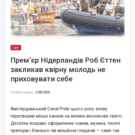
Світ
Прем’єр Нідерландів Роб Єттен
закликав квірну молодь не
приховувати себе
Опубліковано
5.08.2026
Амстердамський Canal Pride цього року знову
перетворив міські канали на велике веселкове свято.
Десятки яскраво оформлених човнів, музика, тисячі
прапорів і близько пів мільйона глядачів — саме так