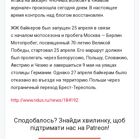
Атака на аккаунт «Ночных волков» в «Живом
журнале» произошла сегодня днем. В настоящее
время контроль над блогом восстановлен.
ЖЖ байкеров был запущен 25 апреля в связи
с началом мотосезона и пробега Москва — Берлин.
Мотопробег, посвященный 70-летию Великой
Победы, стартовал 25 апреля. Его маршрут должен
был пролегать через Белоруссию, Польшу, Словакию,
Австрию и Чехию и завершиться 9 мая на улицах
столицы Германии. Однако 27 апреля байкерам было
отказано во въезде на территорию Польши через
пограничный переход Брест-Тересполь.
http://www.ridus.ru/news/184192
Сподобалось? Знайди хвилинку, щоб
підтримати нас на Patreon!