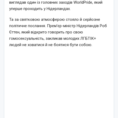
виглядав один із головних заходів WorldPride, який
уперше проходить у Нідерландах.
Та за святковою атмосферою стояло й серйозне
політичне послання. Прем’єр-міністр Нідерландів Роб
Єттен, який відкрито говорить про свою
гомосексуальність, закликав молодих ЛГБТІК+
людей не ховатися й не боятися бути собою.