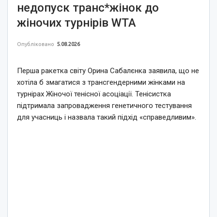
недопуск транс*жінок до
жіночих турнірів WTA
Опубліковано
5.08.2026
Перша ракетка світу Орина Сабалєнка заявила, що не
хотіла б змагатися з трансгендерними жінками на
турнірах Жіночої тенісної асоціації. Тенісистка
підтримала запровадження генетичного тестування
для учасниць і назвала такий підхід «справедливим».