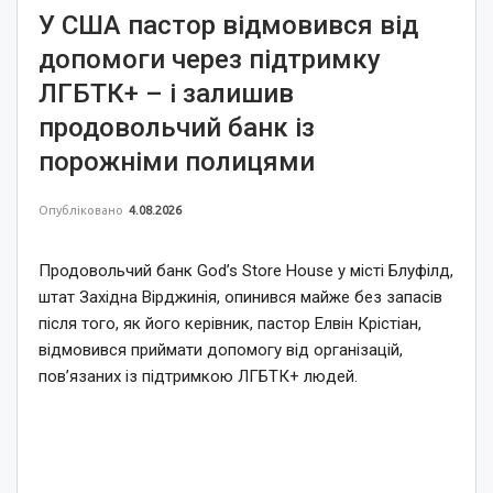
У США пастор відмовився від
допомоги через підтримку
ЛГБТК+ – і залишив
продовольчий банк із
порожніми полицями
Опубліковано
4.08.2026
Продовольчий банк God’s Store House у місті Блуфілд,
штат Західна Вірджинія, опинився майже без запасів
після того, як його керівник, пастор Елвін Крістіан,
відмовився приймати допомогу від організацій,
пов’язаних із підтримкою ЛГБТК+ людей.