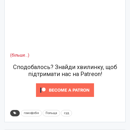
(більше…)
Сподобалось? Знайди хвилинку, щоб
підтримати нас на Patreon!
гомофобія
Польща
суд