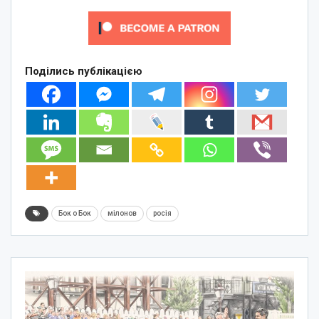
Поділись публікацією
Бок о Бок
мілонов
росія