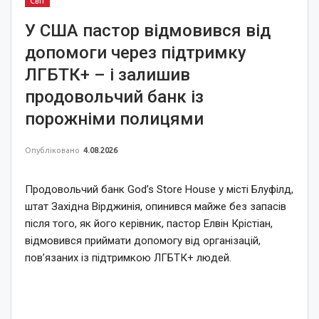
Світ
У США пастор відмовився від
допомоги через підтримку
ЛГБТК+ – і залишив
продовольчий банк із
порожніми полицями
Опубліковано
4.08.2026
Продовольчий банк God’s Store House у місті Блуфілд,
штат Західна Вірджинія, опинився майже без запасів
після того, як його керівник, пастор Елвін Крістіан,
відмовився приймати допомогу від організацій,
пов’язаних із підтримкою ЛГБТК+ людей.