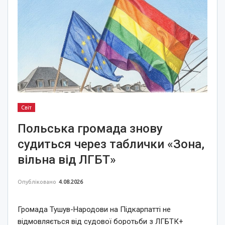
Світ
Польська громада знову
судиться через таблички «Зона,
вільна від ЛГБТ»
Опубліковано
4.08.2026
Громада Тушув-Народови на Підкарпатті не
відмовляється від судової боротьби з ЛГБТК+