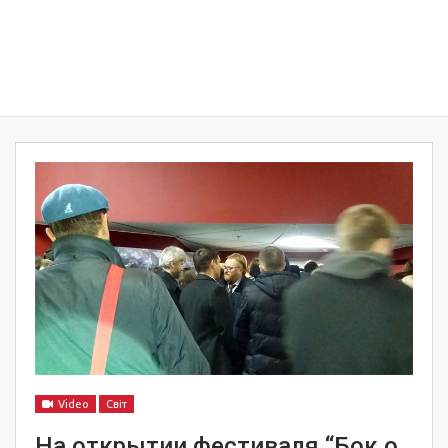
Video
Світ
На открытии фестиваля “Бок о