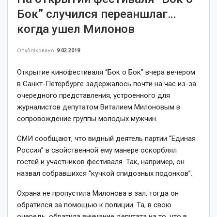
Бок” случился переаншлаг…
когда ушел Милонов
Опубліковано
9.02.2019
Открытие кинофестиваля “Бок о Бок” вчера вечером
в Санкт-Петербурге задержалось почти на час из-за
очередного представления, устроенного для
журналистов депутатом Виталием Милоновым в
сопровождение группы молодых мужчин.
СМИ сообщают, что видный деятель партии “Единая
Россия” в свойственной ему манере оскорблял
гостей и участников фестиваля. Так, например, он
назвал собравшихся “кучкой спидозных подонков”.
Охрана не пропустила Милонова в зал, тогда он
обратился за помощью к полиции. Та, в свою
очередь, обратила внимание депутата на то, что в