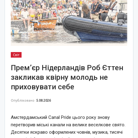
Світ
Прем’єр Нідерландів Роб Єттен
закликав квірну молодь не
приховувати себе
Опубліковано
5.08.2026
Амстердамський Canal Pride цього року знову
перетворив міські канали на велике веселкове свято.
Десятки яскраво оформлених човнів, музика, тисячі