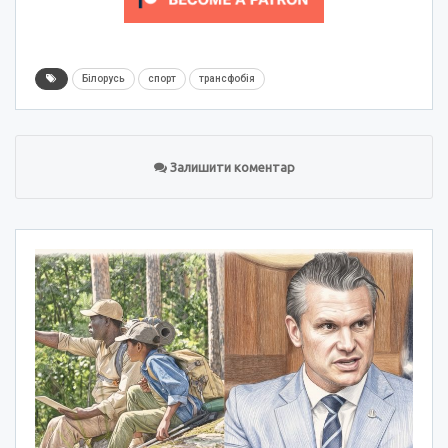
Білорусь
спорт
трансфобія
Залишити коментар