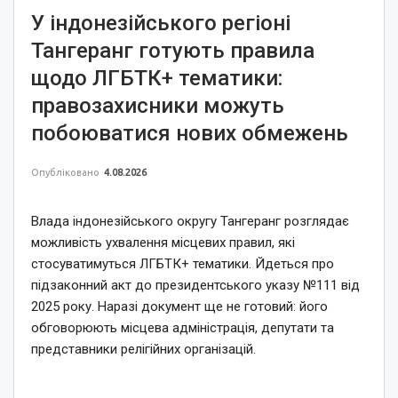
У індонезійського регіоні
Тангеранг готують правила
щодо ЛГБТК+ тематики:
правозахисники можуть
побоюватися нових обмежень
Опубліковано
4.08.2026
Влада індонезійського округу Тангеранг розглядає
можливість ухвалення місцевих правил, які
стосуватимуться ЛГБТК+ тематики. Йдеться про
підзаконний акт до президентського указу №111 від
2025 року. Наразі документ ще не готовий: його
обговорюють місцева адміністрація, депутати та
представники релігійних організацій.