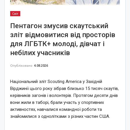
Світ
Пентагон змусив скаутський
зліт відмовитися від просторів
для ЛГБТК+ молоді, дівчат і
небілих учасників
Опубліковано
4.08.2026
Національний зліт Scouting America у Західній
Вірджинії цього року зібрав близько 15 тисяч скаутів,
керівників загонів і волонтерів. Протягом десяти днів
вони жили в таборі, брали участь у спортивних
активностях, навчалися командної роботи та
знайомилися з однолітками з різних частин США.