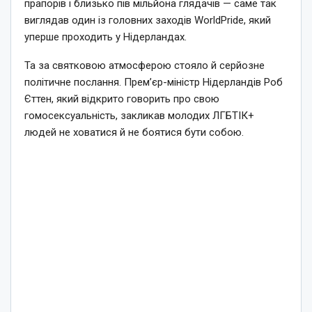
прапорів і близько пів мільйона глядачів — саме так
виглядав один із головних заходів WorldPride, який
уперше проходить у Нідерландах.
Та за святковою атмосферою стояло й серйозне
політичне послання. Прем’єр-міністр Нідерландів Роб
Єттен, який відкрито говорить про свою
гомосексуальність, закликав молодих ЛГБТІК+
людей не ховатися й не боятися бути собою.