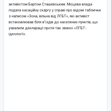
активістом Бартом Сташевським. Місцева влада
подала касаційну скаргу у справі про відомі таблички
з написом «Зона, вільна від ЛГБТ», які активіст
встановлював біля в’їздів до населених пунктів, що
ухвалили декларації проти так званої «ЛГБТ-
ідеології».