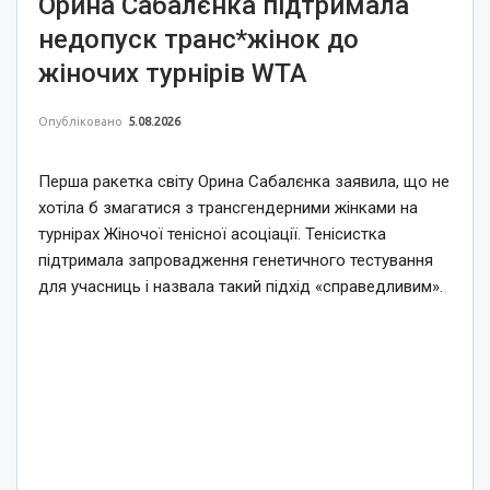
Орина Сабалєнка підтримала
недопуск транс*жінок до
жіночих турнірів WTA
Опубліковано
5.08.2026
Перша ракетка світу Орина Сабалєнка заявила, що не
хотіла б змагатися з трансгендерними жінками на
турнірах Жіночої тенісної асоціації. Тенісистка
підтримала запровадження генетичного тестування
для учасниць і назвала такий підхід «справедливим».