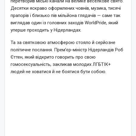
перетворив міські канали на велике веселкове свято.
Десятки яскраво оформлених човнів, музика, тисячі
прапорів і близько пів мільйона глядачів — саме так
виглядав один із головних заходів WorldPride, який
уперше проходить у Нідерландах.
Та за святковою атмосферою стояло й серйозне
політичне послання. Прем’єр-міністр Нідерландів Роб
Єттен, який відкрито говорить про свою
гомосексуальність, закликав молодих ЛГБТІК+
людей не ховатися й не боятися бути собою.