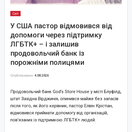
Світ
У США пастор відмовився від
допомоги через підтримку
ЛГБТК+ – і залишив
продовольчий банк із
порожніми полицями
Опубліковано
4.08.2026
Продовольчий банк God’s Store House у місті Блуфілд,
штат Західна Вірджинія, опинився майже без запасів
після того, як його керівник, пастор Елвін Крістіан,
відмовився приймати допомогу від організацій,
пов’язаних із підтримкою ЛГБТК+ людей.