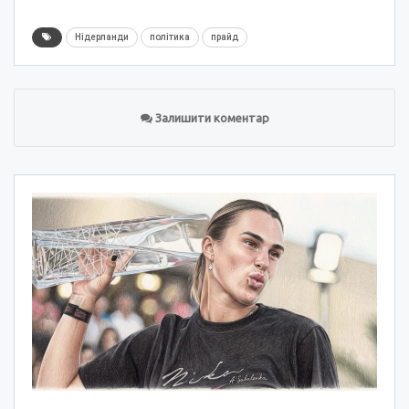
Нідерланди
політика
прайд
Залишити коментар