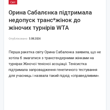
Світ
Орина Сабалєнка підтримала
недопуск транс*жінок до
жіночих турнірів WTA
Опубліковано
5.08.2026
Перша ракетка світу Орина Сабалєнка заявила, що не
хотіла б змагатися з трансгендерними жінками на
турнірах Жіночої тенісної асоціації. Тенісистка
підтримала запровадження генетичного тестування
для учасниць і назвала такий підхід «справедливим».