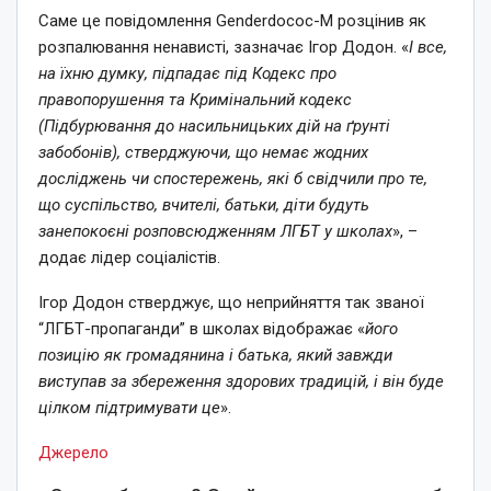
Саме це повідомлення Genderdococ-M розцінив як
розпалювання ненависті, зазначає Ігор Додон. «
І все,
на їхню думку, підпадає під Кодекс про
правопорушення та Кримінальний кодекс
(Підбурювання до насильницьких дій на ґрунті
забобонів), стверджуючи, що немає жодних
досліджень чи спостережень, які б свідчили про те,
що суспільство, вчителі, батьки, діти будуть
занепокоєні розповсюдженням ЛГБТ у школах
», –
додає лідер соціалістів.
Ігор Додон стверджує, що неприйняття так званої
“ЛГБТ-пропаганди” в школах відображає «
його
позицію як громадянина і батька, який завжди
виступав за збереження здорових традицій, і він буде
цілком підтримувати це
».
Джерело