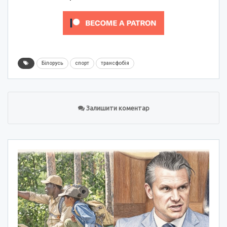
Білорусь
спорт
трансфобія
Залишити коментар