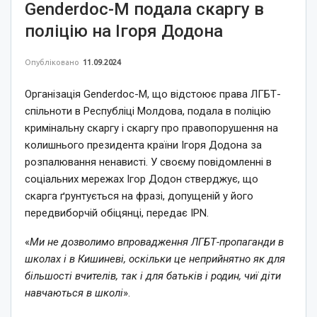
Genderdoc-M подала скаргу в
поліцію на Ігоря Додона
Опубліковано
11.09.2024
Організація Genderdoc-M, що відстоює права ЛГБТ-
спільноти в Республіці Молдова, подала в поліцію
кримінальну скаргу і скаргу про правопорушення на
колишнього президента країни Ігоря Додона за
розпалювання ненависті. У своєму повідомленні в
соціальних мережах Ігор Додон стверджує, що
скарга ґрунтується на фразі, допущеній у його
передвиборчій обіцянці, передає IPN.
«
Ми не дозволимо впровадження ЛГБТ-пропаганди в
школах і в Кишиневі, оскільки це неприйнятно як для
більшості вчителів, так і для батьків і родин, чиї діти
навчаються в школі
».