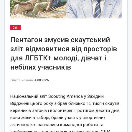
Світ
Пентагон змусив скаутський
зліт відмовитися від просторів
для ЛГБТК+ молоді, дівчат і
небілих учасників
Опубліковано
4.08.2026
Національний зліт Scouting America у Західній
Вірджинії цього року зібрав близько 15 тисяч скаутів,
керівників загонів і волонтерів. Протягом десяти днів
вони жили в таборі, брали участь у спортивних
активностях, навчалися командної роботи та
знайомилися з однолітками з різних частин США.