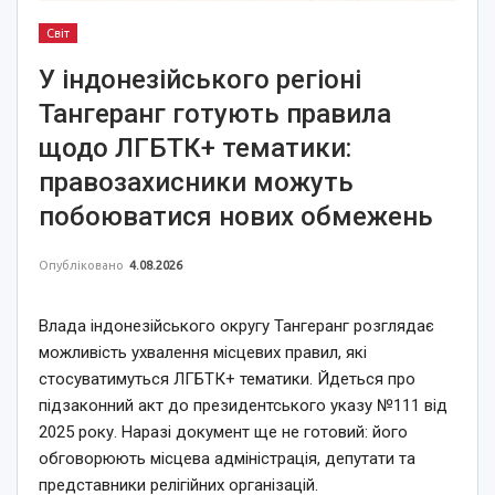
Світ
У індонезійського регіоні
Тангеранг готують правила
щодо ЛГБТК+ тематики:
правозахисники можуть
побоюватися нових обмежень
Опубліковано
4.08.2026
Влада індонезійського округу Тангеранг розглядає
можливість ухвалення місцевих правил, які
стосуватимуться ЛГБТК+ тематики. Йдеться про
підзаконний акт до президентського указу №111 від
2025 року. Наразі документ ще не готовий: його
обговорюють місцева адміністрація, депутати та
представники релігійних організацій.