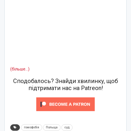
(більше…)
Сподобалось? Знайди хвилинку, щоб
підтримати нас на Patreon!
гомофобія
Польща
суд