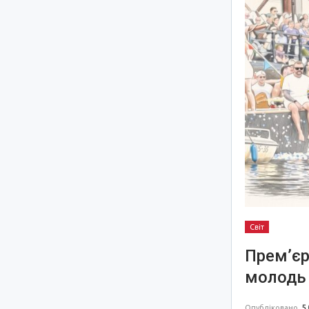
Світ
Прем’єр
молодь 
Опубліковано
5.