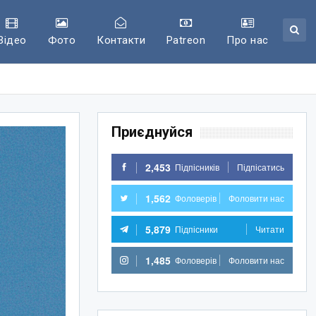
Відео
Фото
Контакти
Patreon
Про нас
Приєднуйся
2,453
Підпісників
Підпісатись
1,562
Фоловерів
Фоловити нас
5,879
Підпісники
Читати
1,485
Фоловерів
Фоловити нас