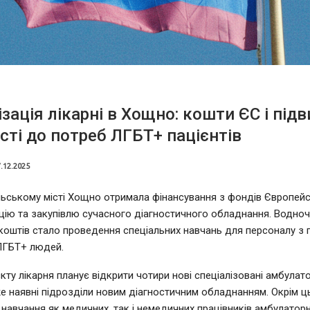
зація лікарні в Хощно: кошти ЄС і під
сті до потреб ЛГБТ+ пацієнтів
.12.2025
льському місті Хощно отримала фінансування з фондів Європей
цію та закупівлю сучасного діагностичного обладнання. Водно
коштів стало проведення спеціальних навчань для персоналу з 
ЛГБТ+ людей.
ту лікарня планує відкрити чотири нові спеціалізовані амбулато
е наявні підрозділи новим діагностичним обладнанням. Окрім ц
навчання як медичних, так і немедичних працівників амбулатор