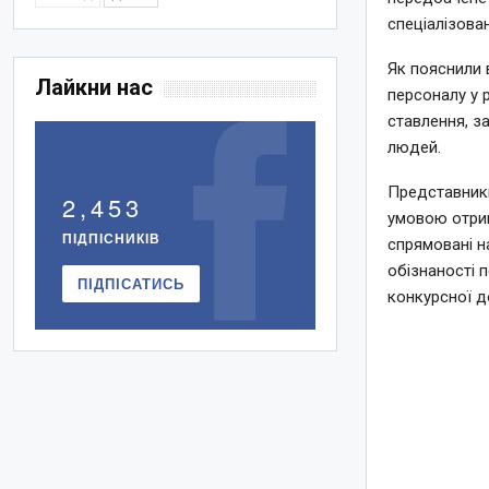
спеціалізова
Як пояснили в
Лайкни нас
персоналу у 
ставлення, за
людей.
Представник
2,453
умовою отрим
ПІДПІСНИКІВ
спрямовані н
обізнаності 
ПІДПІСАТИСЬ
конкурсної д