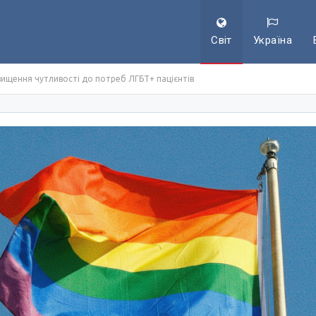
Світ
Україна
двищення чутливості до потреб ЛГБТ+ пацієнтів