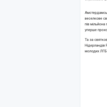
Амстердамськ
веселкове св
пів мільйона 
уперше прохо
Та за святко
Нідерландів 
молодих ЛГБТ