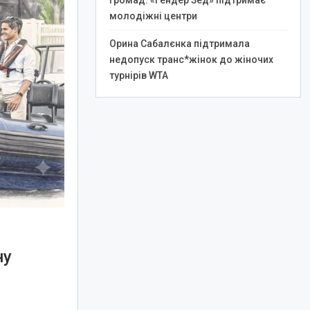
громад: «Гендер Зед» підтримає
молодіжні центри
Орина Сабалєнка підтримала
недопуск транс*жінок до жіночих
турнірів WTA
ну