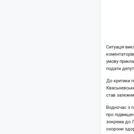
Ситуація вик
коментаторів
умову прикла
подати депут
До критики п
Квасьневський
став залежни
Водночас з п
про підвищенн
зокрема до Л
охорони здор