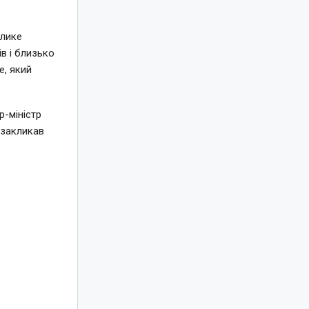
елике
в і близько
e, який
-міністр
 закликав