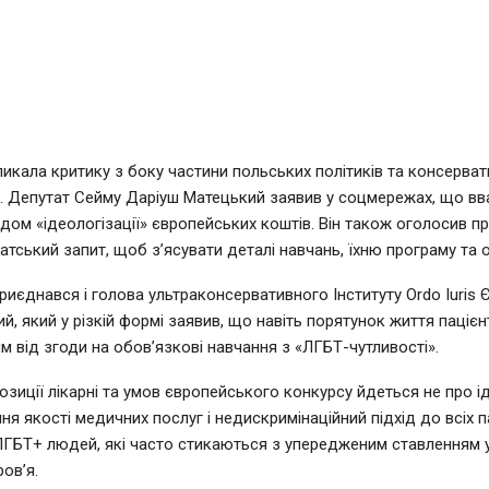
ликала критику з боку частини польських політиків та консерва
. Депутат Сейму Даріуш Матецький заявив у соцмережах, що вв
дом «ідеологізації» європейських коштів. Він також оголосив пр
атський запит, щоб з’ясувати деталі навчань, їхню програму та о
риєднався і голова ультраконсервативного Інституту Ordo Iuris 
, який у різкій формі заявив, що навіть порятунок життя пацієнт
м від згоди на обов’язкові навчання з «ЛГБТ-чутливості».
озиції лікарні та умов європейського конкурсу йдеться не про ід
я якості медичних послуг і недискримінаційний підхід до всіх па
ГБТ+ людей, які часто стикаються з упередженим ставленням у
ов’я.