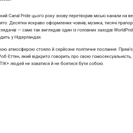
ий Canal Pride цього року знову перетворив міські канали на в
ято. Десятки яскраво оформлених човнів, музика, тисячі прапорі
глядачів — саме так виглядав один із головних заходів WorldPrid
дить у Нідерландах.
вою атмосферою стояло й серйозне політичне послання. Прем’єр
Роб Єттен, який відкрито говорить про свою гомосексуальність,
ІК+ людей не ховатися й не боятися бути собою.