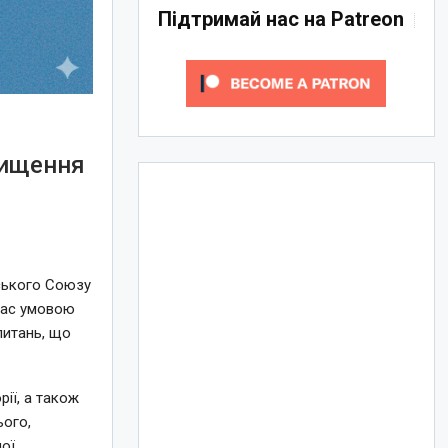
Підтримай нас на Patreon
вищення
ського Союзу
час умовою
питань, що
рії, а також
ього,
ної