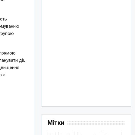
ість
ормуванню
 групою
 прямою
анувати дії,
ідвищення
є з
Мітки