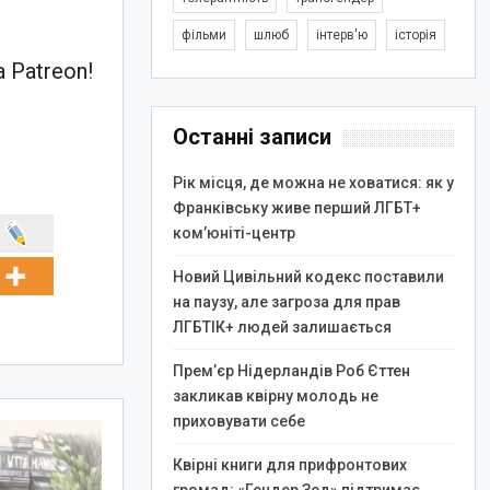
фільми
шлюб
інтерв'ю
історія
 Patreon!
Останні записи
Рік місця, де можна не ховатися: як у
Франківську живе перший ЛГБТ+
ком’юніті-центр
Новий Цивільний кодекс поставили
на паузу, але загроза для прав
ЛГБТІК+ людей залишається
Прем’єр Нідерландів Роб Єттен
закликав квірну молодь не
приховувати себе
Квірні книги для прифронтових