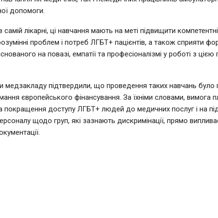
ної допомоги.
 самій лікарні, ці навчання мають на меті підвищити компетентн
розумінні проблем і потреб ЛГБТ+ пацієнтів, а також сприяти ф
снованого на повазі, емпатії та професіоналізмі у роботі з цією
и медзакладу підтвердили, що проведення таких навчань було
ання європейського фінансування. За їхніми словами, вимога пл
а покращення доступу ЛГБТ+ людей до медичних послуг і на п
персоналу щодо груп, які зазнають дискримінації, прямо виплива
окументації.