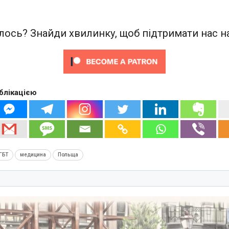
ось? Знайди хвилинку, щоб підтримати нас на
блікацією
ГБТ
медицина
Польща