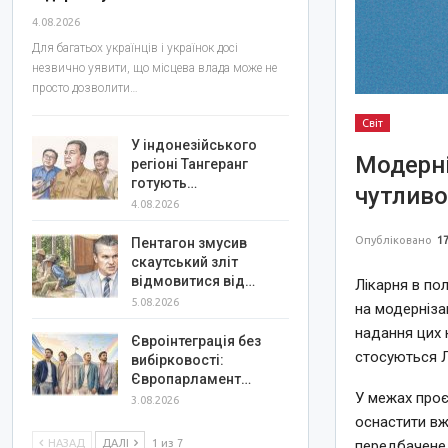
4.08.2026
Для багатьох українців і українок досі
незвично уявити, що місцева влада може не
просто дозволити…
Світ
У індонезійського
Модерні
регіоні Тангеранг
готують…
чутливо
4.08.2026
Опубліковано
17
Пентагон змусив
скаутський зліт
відмовитися від…
Лікарня в по
5.08.2026
на модерніза
надання цих 
Євроінтеграція без
стосуються 
вибірковості:
Європарламент…
У межах проєк
3.08.2026
оснастити вж
НАЗАД
ДАЛІ
1 из 7
передбачене 