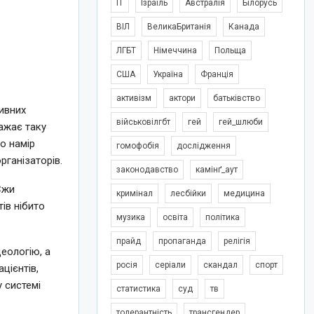
IT
Ізраїль
Австралія
Білорусь
ВІЛ
ВеликаБританія
Канада
ЛГБТ
Німеччина
Польща
США
Україна
Франція
активізм
актори
батьківство
тивних
військовілгбт
гей
гей_шлюби
ажає таку
о намір
гомофобія
дослідження
рганізаторів.
законодавство
камінґ_аут
Єжи
кримінал
лесбійки
медицина
ів нібито
музика
освіта
політика
прайд
пропаганда
релігія
еологію, а
росія
серіали
скандал
спорт
цієнтів,
 системі
статистика
суд
тв
толерантність
трансгендер