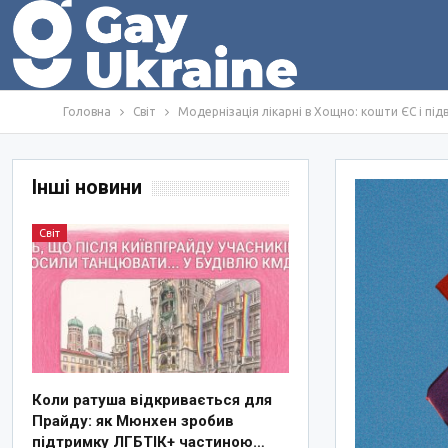
Головна
Світ
Модернізація лікарні в Хощно: кошти ЄС і пі
Інші новини
Світ
Коли ратуша відкривається для
Прайду: як Мюнхен зробив
підтримку ЛГБТІК+ частиною…