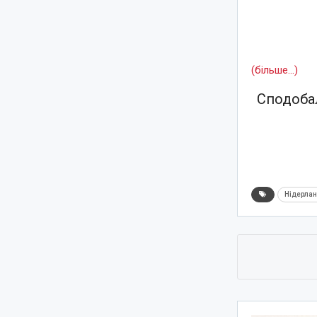
(більше…)
Сподобал
Нідерла