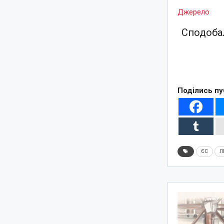
Джерело
Сподобал
Поділись пу
ЄС
Л