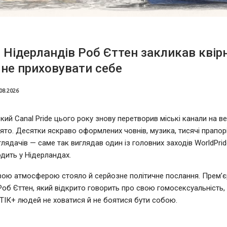
 Нідерландів Роб Єттен закликав квір
не приховувати себе
08.2026
ий Canal Pride цього року знову перетворив міські канали на в
ято. Десятки яскраво оформлених човнів, музика, тисячі прапорі
глядачів — саме так виглядав один із головних заходів WorldPrid
дить у Нідерландах.
вою атмосферою стояло й серйозне політичне послання. Прем’єр
Роб Єттен, який відкрито говорить про свою гомосексуальність,
ІК+ людей не ховатися й не боятися бути собою.