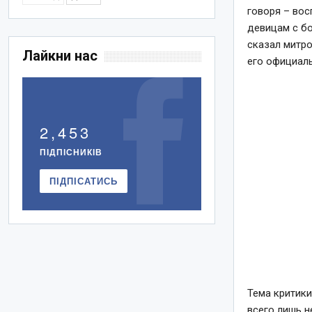
говоря – вос
девицам с бо
сказал митро
Лайкни нас
его официаль
2,453
ПІДПІСНИКІВ
ПІДПІСАТИСЬ
Тема критики
всего лишь н