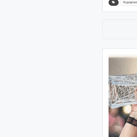
Нідерла