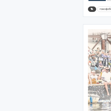
гомофоб