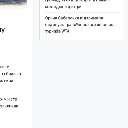
громад: «Гендер Зед» підтримає
молодіжні центри
Орина Сабалєнка підтримала
недопуск транс*жінок до жіночих
ну
турнірів WTA
елике
в і близько
e, який
-міністр
 закликав