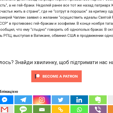
сть”, а не гей-браки. Неделей ранее все тот же назад патриарх 
счастье жить в стране”, где не “сотрут в порошок” за критику о
оиерей Чаплин заявил о желании “осуществить идеалы Святой 
ССР” в противовес гей-бракам и зоофилии. В конце ноября тат
ообщил, что ему “стыдно” говорить об однополых браках. В ок
ль РПЦ, выступая в Ватикане, обвинил США в продвижении одн
.
ось? Знайди хвилинку, щоб підтримати нас на
блікацією