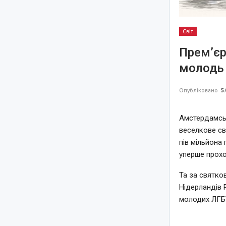
Світ
Прем’єр
молодь 
Опубліковано
5.
Амстердамськ
веселкове св
пів мільйона 
уперше прохо
Та за святко
Нідерландів 
молодих ЛГБТ