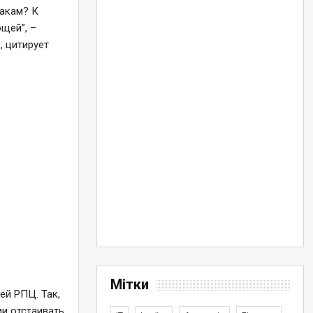
ракам? К
щей”, –
, цитирует
Мітки
ей РПЦ. Так,
ии отстаивать