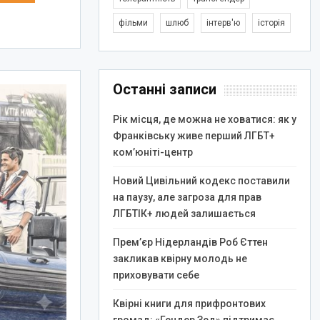
фільми
шлюб
інтерв'ю
історія
Останні записи
Рік місця, де можна не ховатися: як у
Франківську живе перший ЛГБТ+
ком’юніті-центр
Новий Цивільний кодекс поставили
на паузу, але загроза для прав
ЛГБТІК+ людей залишається
Прем’єр Нідерландів Роб Єттен
закликав квірну молодь не
приховувати себе
Квірні книги для прифронтових