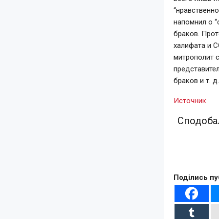
“нравственно
напомнил о “
браков. Прот
халифата и С
митрополит с
представите
браков и т. д
Источник
Сподобал
Поділись пу