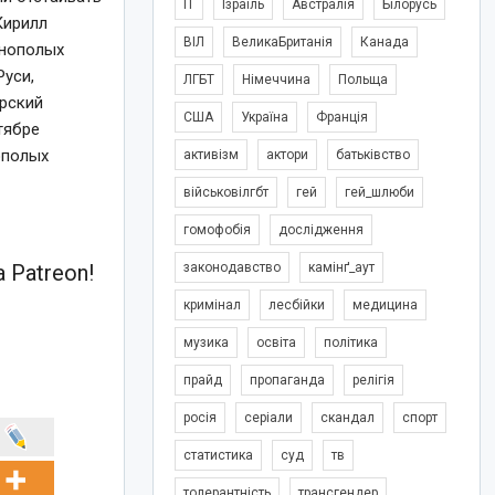
IT
Ізраїль
Австралія
Білорусь
Кирилл
ВІЛ
ВеликаБританія
Канада
днополых
Руси,
ЛГБТ
Німеччина
Польща
арский
США
Україна
Франція
тябре
ополых
активізм
актори
батьківство
військовілгбт
гей
гей_шлюби
гомофобія
дослідження
 Patreon!
законодавство
камінґ_аут
кримінал
лесбійки
медицина
музика
освіта
політика
прайд
пропаганда
релігія
росія
серіали
скандал
спорт
статистика
суд
тв
толерантність
трансгендер