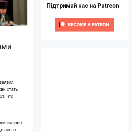
Підтримай нас на Patreon
ыми
заявил,
кви стать
т, что
религиозных
ще всего