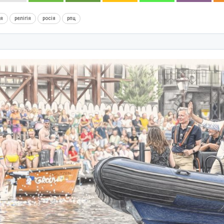
ія
релігія
росія
рпц