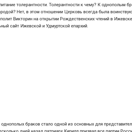
питание толерантности. Толерантности к чему? К однополым б
родой? Нет, в этом отношении Церковь всегда была воинствую
полит Викторин на открытии Рождественских чтений в Ижевске
ный сайт Ижевской и Удмуртской епархий.
 однополых браков стало одной из основных для представител
есколько дней назад патриарх Кирилл призвал все партии Росс