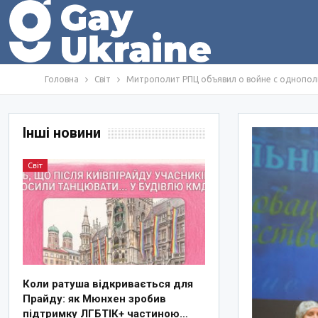
Головна
Світ
Митрополит РПЦ объявил о войне с однопол
Інші новини
Світ
Коли ратуша відкривається для
Прайду: як Мюнхен зробив
підтримку ЛГБТІК+ частиною…