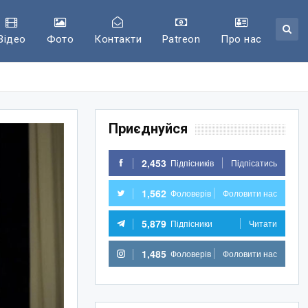
Відео
Фото
Контакти
Patreon
Про нас
Приєднуйся
2,453
Підпісників
Підпісатись
1,562
Фоловерів
Фоловити нас
5,879
Підпісники
Читати
1,485
Фоловерів
Фоловити нас