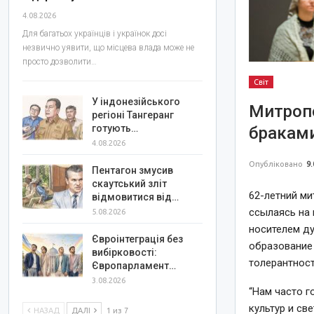
4.08.2026
Для багатьох українців і українок досі
незвично уявити, що місцева влада може не
просто дозволити…
Світ
У індонезійського
Митроп
регіоні Тангеранг
готують…
браками
4.08.2026
Опубліковано
9.
Пентагон змусив
скаутський зліт
62-летний ми
відмовитися від…
ссылаясь на 
5.08.2026
носителем ду
Євроінтеграція без
образование 
вибірковості:
толерантност
Європарламент…
3.08.2026
“Нам часто г
культур и св
НАЗАД
ДАЛІ
1 из 7