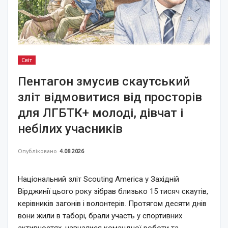
Світ
Пентагон змусив скаутський
зліт відмовитися від просторів
для ЛГБТК+ молоді, дівчат і
небілих учасників
Опубліковано
4.08.2026
Національний зліт Scouting America у Західній
Вірджинії цього року зібрав близько 15 тисяч скаутів,
керівників загонів і волонтерів. Протягом десяти днів
вони жили в таборі, брали участь у спортивних
активностях, навчалися командної роботи та