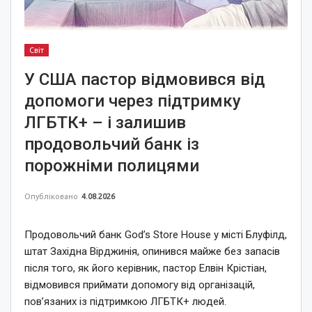
Світ
У США пастор відмовився від
допомоги через підтримку
ЛГБТК+ – і залишив
продовольчий банк із
порожніми полицями
Опубліковано
4.08.2026
Продовольчий банк God’s Store House у місті Блуфілд,
штат Західна Вірджинія, опинився майже без запасів
після того, як його керівник, пастор Елвін Крістіан,
відмовився приймати допомогу від організацій,
пов’язаних із підтримкою ЛГБТК+ людей.