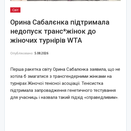
Світ
Орина Сабалєнка підтримала
недопуск транс*жінок до
жіночих турнірів WTA
Опубліковано
5.08.2026
Перша ракетка світу Орина Сабалєнка заявила, що не
хотіла б змагатися з трансгендерними жінками на
турнірах Жіночої тенісної асоціації. Тенісистка
підтримала запровадження генетичного тестування
для учасниць і назвала такий підхід «справедливим».