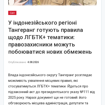
Світ
У індонезійського регіоні
Тангеранг готують правила
щодо ЛГБТК+ тематики:
правозахисники можуть
побоюватися нових обмежень
Опубліковано
4.08.2026
Влада індонезійського округу Тангеранг розглядає
можливість ухвалення місцевих правил, які
стосуватимуться ЛГБТК+ тематики. Йдеться про
підзаконний акт до президентського указу №111 від
2025 року. Наразі документ ще не готовий: його
обговорюють місцева адміністрація, депутати та