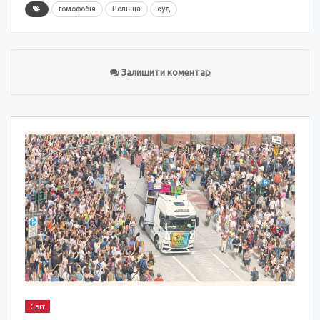
гомофобія
Польща
суд
Залишити коментар
Світ