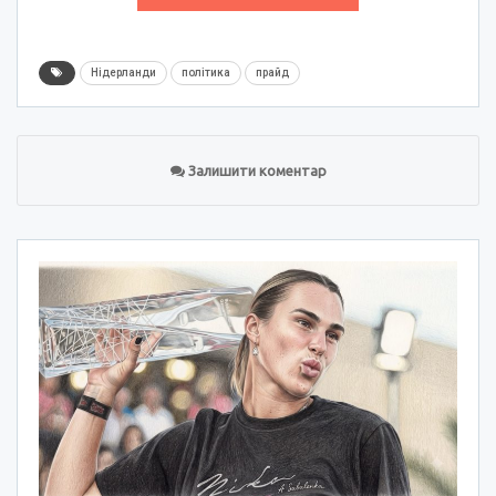
Нідерланди
політика
прайд
Залишити коментар