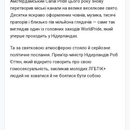
Амстердамський Canal Pride цього року знову
перетворив міські канали на велике веселкове свято.
Десятки яскраво оформлених човнів, музика, тисячі
прапорів і близько пів мільйона глядачів — саме так
виглядав один із головних заходів WorldPride, який
уперше проходить у Нідерландах.
Та за святковою атмосферою стояло й серйозне
політичне послання. Прем’єр-міністр Нідерландів Роб
Єттен, який відкрито говорить про свою
гомосексуальність, закликав молодих ЛГБТІК+
людей не ховатися й не боятися бути собою.