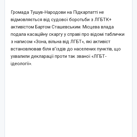
Громада Тушув-Народови на Підкарпатті не
відмовляється від судової боротьби з ЛГБТК+
активістом Бартом Сташевським. Місцева влада
подала касаційну скаргу у справі про відомі таблички
з написом «Зона, вільна від ЛГБТ», які активіст
встановлював біля в’їздів до населених пунктів, що
ухвалили декларації проти так званої «ЛГБТ-
ідеології».