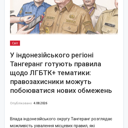
Світ
У індонезійського регіоні
Тангеранг готують правила
щодо ЛГБТК+ тематики:
правозахисники можуть
побоюватися нових обмежень
Опубліковано
4.08.2026
Влада індонезійського округу Тангеранг розглядає
можливість ухвалення місцевих правил, які