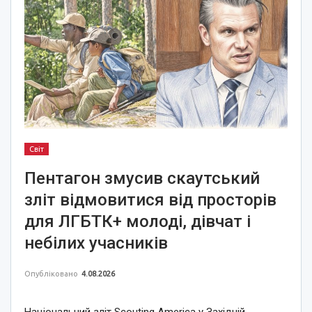
Світ
Пентагон змусив скаутський
зліт відмовитися від просторів
для ЛГБТК+ молоді, дівчат і
небілих учасників
Опубліковано
4.08.2026
Національний зліт Scouting America у Західній