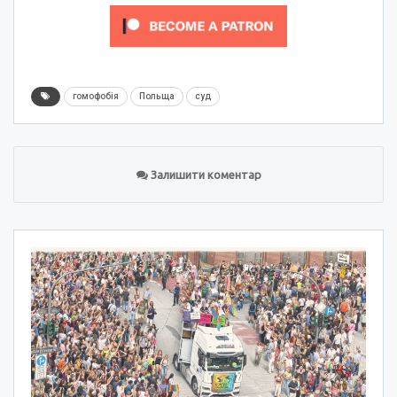
гомофобія
Польща
суд
Залишити коментар