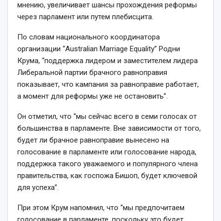
мнению, увеличивает шансы прохождения реформы
через парламент или путем плебисцита.
По словам национального координатора
организации “Australian Marriage Equality” Родни
Крума, “поддержка лидером и заместителем лидера
Либеральной партии брачного равноправия
показывает, что кампания за равноправие работает,
а момент для реформы уже не остановить”.
Он отметил, что “мы сейчас всего в семи голосах от
большинства в парламенте. Вне зависимости от того,
будет ли брачное равноправие вынесено на
голосование в парламенте или голосование народа,
поддержка такого уважаемого и популярного члена
правительства, как госпожа Бишоп, будет ключевой
для успеха”.
При этом Крум напомнил, что “мы предпочитаем
голосование в парламенте, поскольку это будет