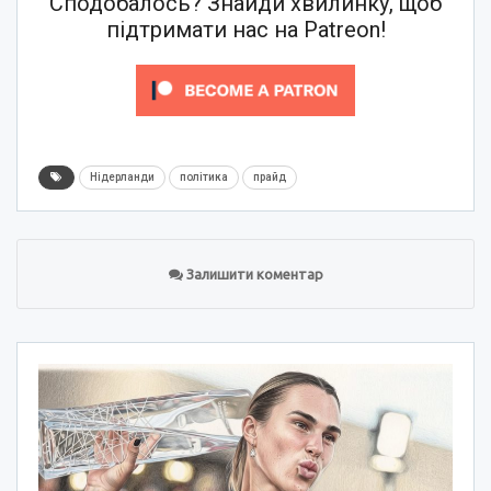
Сподобалось? Знайди хвилинку, щоб
підтримати нас на Patreon!
Нідерланди
політика
прайд
Залишити коментар