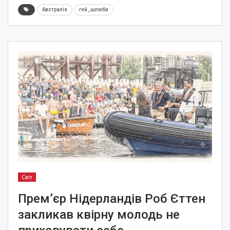
Австралія
гей_шлюби
Світ
Прем’єр Нідерландів Роб Єттен
закликав квірну молодь не