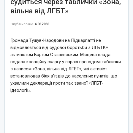
судиться через таблички «Зона,
вільна від ЛГБТ»
Опубліковано
4.08.2026
Громада Тушув-Народови на Підкарпатті не
відмовляється від судової боротьби з ЛГБТК+
активістом Бартом Сташевським. Місцева влада
подала касаційну скаргу у справі про відомі таблички
з написом «Зона, вільна від ЛГБТ», які активіст
встановлював біля в’їздів до населених пунктів, що
ухвалили декларації проти так званої «ЛГБТ-
ідеології».