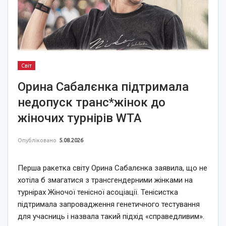
Світ
Орина Сабалєнка підтримала
недопуск транс*жінок до
жіночих турнірів WTA
Опубліковано
5.08.2026
Перша ракетка світу Орина Сабалєнка заявила, що не
хотіла б змагатися з трансгендерними жінками на
турнірах Жіночої тенісної асоціації. Тенісистка
підтримала запровадження генетичного тестування
для учасниць і назвала такий підхід «справедливим».