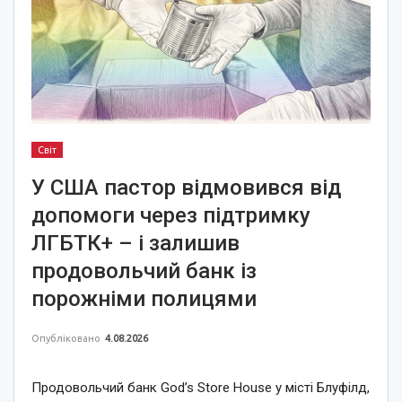
Світ
У США пастор відмовився від
допомоги через підтримку
ЛГБТК+ – і залишив
продовольчий банк із
порожніми полицями
Опубліковано
4.08.2026
Продовольчий банк God’s Store House у місті Блуфілд,