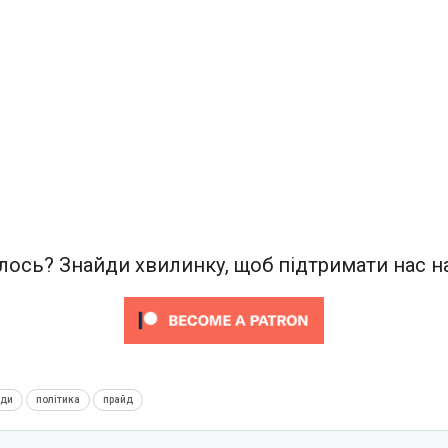
ось? Знайди хвилинку, щоб підтримати нас на
нди
політика
прайд