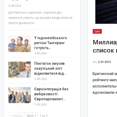
4.08.2026
Для багатьох українців і українок досі
незвично уявити, що місцева влада може не
просто дозволити…
Світ
У індонезійського
Миллиар
регіоні Тангеранг
готують…
список 
4.08.2026
On
2.01.2015
Пентагон змусив
скаутський зліт
Британский м
відмовитися від…
5.08.2026
рейтинге мил
исполнительн
Євроінтеграція без
вдохновили е
вибірковості:
Європарламент…
3.08.2026
НАЗАД
ДАЛІ
1 из 7