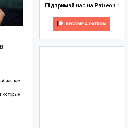
Підтримай нас на Patreon
в
глобальном
п, которые