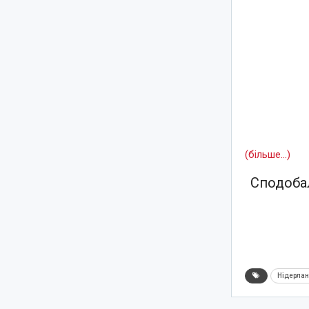
(більше…)
Сподобал
Нідерла