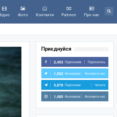
Відео
Фото
Контакти
Patreon
Про нас
Приєднуйся
2,453
Підпісників
Підпісатись
1,562
Фоловерів
Фоловити нас
5,879
Підпісники
Читати
1,485
Фоловерів
Фоловити нас