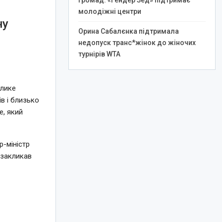
громад: «Гендер Зед» підтримає
молодіжні центри
ну
Орина Сабалєнка підтримала
недопуск транс*жінок до жіночих
турнірів WTA
елике
в і близько
e, який
-міністр
 закликав