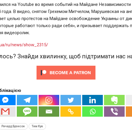
ился на Youtube во время событий на Майдане Независимости 
 года. В видео, снятом Грехемом Митчелом, Марушевская на а
ает целью протестов на Майдане освобождение Украины от дик
оторые работают только ради себя», и призывает поддержать п
яя видеоролик.
rg.ua/ru/news/show_2315/
ось? Знайди хвилинку, щоб підтримати нас на
блікацією
Ричард Брэнсон
Тим Кук