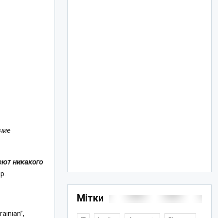
ение
еют никакого
р.
Мітки
inian”,