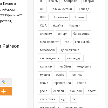
IT
Ізраїль
Австралія
Білорусь
в Киеве в
нглийском
ВІЛ
ВеликаБританія
Канада
татуры и «от
ЛГБТ
Німеччина
Польща
ротест,
США
Україна
Франція
активізм
актори
батьківство
військовілгбт
гей
гей_шлюби
 Patreon!
гомофобія
дослідження
законодавство
камінґ_аут
кримінал
лесбійки
медицина
музика
освіта
політика
прайд
пропаганда
релігія
росія
серіали
скандал
спорт
статистика
суд
тв
толерантність
трансгендер