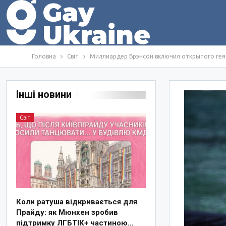
Головна
Світ
Миллиардер Брэнсон включил открытого гея 
Інші новини
Світ
Коли ратуша відкривається для
Прайду: як Мюнхен зробив
підтримку ЛГБТІК+ частиною…