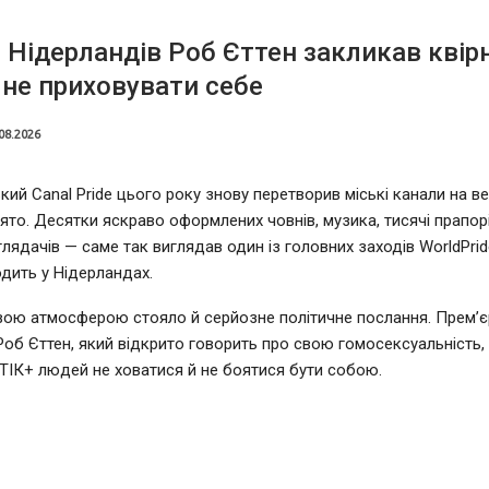
 Нідерландів Роб Єттен закликав квір
не приховувати себе
08.2026
ий Canal Pride цього року знову перетворив міські канали на в
ято. Десятки яскраво оформлених човнів, музика, тисячі прапорі
глядачів — саме так виглядав один із головних заходів WorldPrid
дить у Нідерландах.
вою атмосферою стояло й серйозне політичне послання. Прем’єр
Роб Єттен, який відкрито говорить про свою гомосексуальність,
ІК+ людей не ховатися й не боятися бути собою.