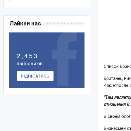
Лайкни нас
2,453
ПІДПІСНИКІВ
Список Брэнс
ПІДПІСАТИСЬ
Британец Рич
Apple”
после 
“Тим являетс
отношения к 
В своем бло
Бизнесмен от