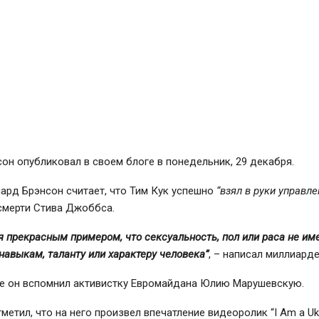
он опубликовал в своем блоге в понедельник, 29 декабря.
ард Брэнсон считает, что Тим Кук успешно
“взял в руки управл
смерти Стива Джоббса.
я прекрасным примером, что сексуальность, пол или раса не им
навыкам, таланту или характеру человека”
, – написал миллиарде
ге он вспомнил активистку Евромайдана Юлию Марушевскую.
метил, что на него произвел впечатление видеоролик “I Am a Ukra