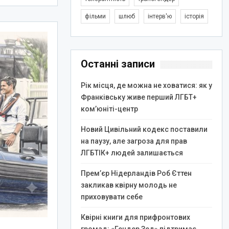
фільми
шлюб
інтерв'ю
історія
Останні записи
Рік місця, де можна не ховатися: як у
Франківську живе перший ЛГБТ+
ком’юніті-центр
Новий Цивільний кодекс поставили
на паузу, але загроза для прав
ЛГБТІК+ людей залишається
Прем’єр Нідерландів Роб Єттен
закликав квірну молодь не
приховувати себе
Квірні книги для прифронтових