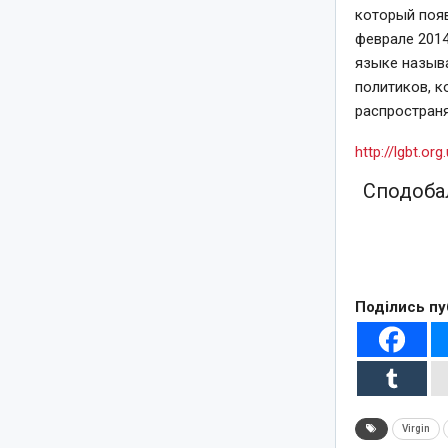
который появ
феврале 2014
языке назыв
политиков, к
распростран
http://lgbt.o
Сподобал
Поділись пу
Virgin