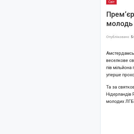
Світ
Прем’єр
молодь 
Опубліковано
5.
Амстердамськ
веселкове св
пів мільйона 
уперше прохо
Та за святко
Нідерландів 
молодих ЛГБТ