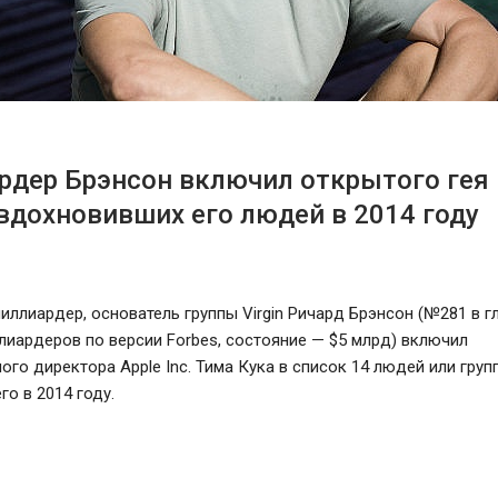
дер Брэнсон включил открытого гея 
вдохновивших его людей в 2014 году
иллиардер, основатель группы Virgin Ричард Брэнсон (№281 в 
лиардеров по версии Forbes, состояние — $5 млрд) включил
ого директора Apple Inc. Тима Кука в список 14 людей или груп
го в 2014 году.