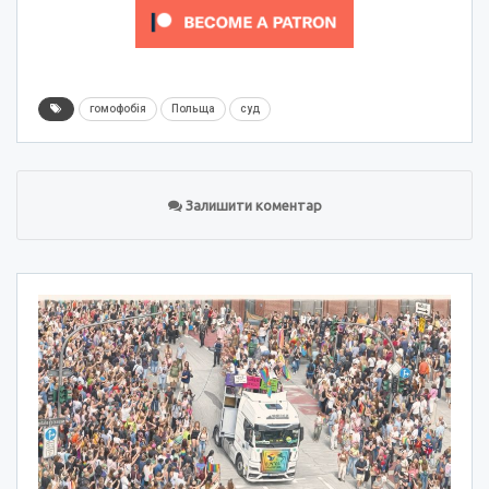
гомофобія
Польща
суд
Залишити коментар