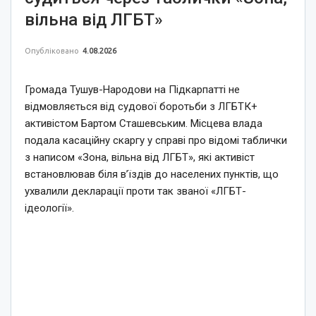
вільна від ЛГБТ»
Опубліковано
4.08.2026
Громада Тушув-Народови на Підкарпатті не
відмовляється від судової боротьби з ЛГБТК+
активістом Бартом Сташевським. Місцева влада
подала касаційну скаргу у справі про відомі таблички
з написом «Зона, вільна від ЛГБТ», які активіст
встановлював біля в’їздів до населених пунктів, що
ухвалили декларації проти так званої «ЛГБТ-
ідеології».