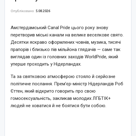
Опубліковано
5.08.2026
Амстердамський Canal Pride цього року знову
перетворив міські канали на велике веселкове свято.
Десятки яскраво оформлених човнів, музика, тисячі
прапорів і близько пів мільйона глядачів — саме так
виглядав один із головних заходів WorldPride, який
уперше проходить у Нідерландах.
Та за святковою атмосферою стояло й серйозне
політичне послання. Прем’єр-міністр Нідерландів Роб
Єттен, який відкрито говорить про свою
гомосексуальність, закликав молодих ЛГБТІК+
людей не ховатися й не боятися бути собою.