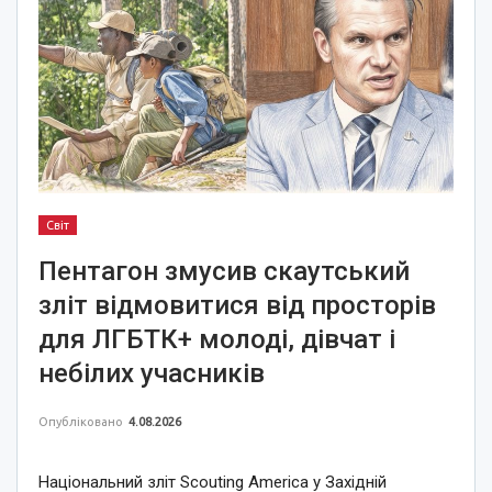
Світ
Пентагон змусив скаутський
зліт відмовитися від просторів
для ЛГБТК+ молоді, дівчат і
небілих учасників
Опубліковано
4.08.2026
Національний зліт Scouting America у Західній