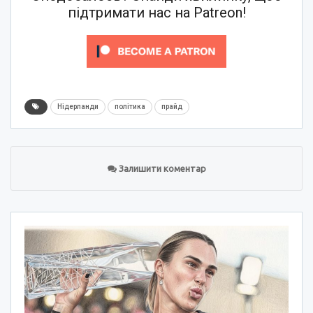
підтримати нас на Patreon!
Нідерланди
політика
прайд
Залишити коментар