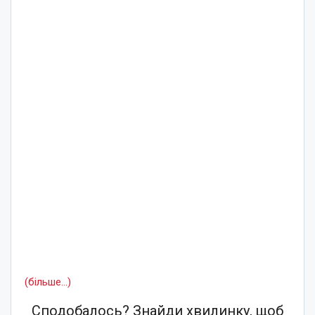
(більше…)
Сподобалось? Знайди хвилинку, щоб