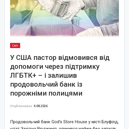
Світ
У США пастор відмовився від
допомоги через підтримку
ЛГБТК+ – і залишив
продовольчий банк із
порожніми полицями
Опубліковано
4.08.2026
Продовольчий банк God’s Store House у місті Блуфілд,
штат Західна Вірджинія, опинився майже без запасів