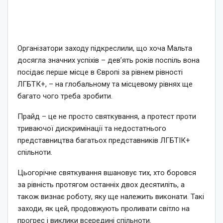
Організатори заходу підкреслили, що хоча Мальта
досягла значних успіхів – дев’ять років поспіль вона
посідає перше місце в Європі за рівнем рівності
ЛГБТК+, – на глобальному та місцевому рівнях ще
багато чого треба зробити.
Прайд – це не просто святкування, а протест проти
триваючої дискримінації та недостатнього
представництва багатьох представників ЛГБТІК+
спільноти.
Цьогорічне святкування вшановує тих, хто боровся
за рівність протягом останніх двох десятиліть, а
також визнає роботу, яку ще належить виконати. Такі
заходи, як цей, продовжують проливати світло на
прогрес і виклики всередині спільноти.