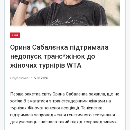
Світ
Орина Сабалєнка підтримала
недопуск транс*жінок до
жіночих турнірів WTA
Опубліковано
5.08.2026
Перша ракетка світу Орина Сабалєнка заявила, що не
хотіла б змагатися з трансгендерними жінками на
турнірах Жіночої тенісної асоціації. Тенісистка
підтримала запровадження генетичного тестування
для учасниць і назвала такий підхід «справедливим».