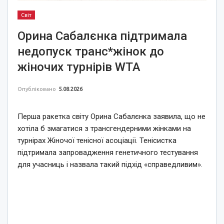
Світ
Орина Сабалєнка підтримала
недопуск транс*жінок до
жіночих турнірів WTA
Опубліковано
5.08.2026
Перша ракетка світу Орина Сабалєнка заявила, що не
хотіла б змагатися з трансгендерними жінками на
турнірах Жіночої тенісної асоціації. Тенісистка
підтримала запровадження генетичного тестування
для учасниць і назвала такий підхід «справедливим».