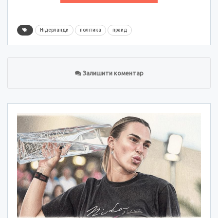
Нідерланди
політика
прайд
Залишити коментар