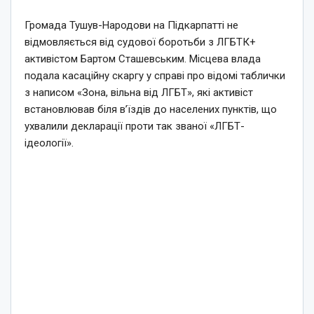
Громада Тушув-Народови на Підкарпатті не
відмовляється від судової боротьби з ЛГБТК+
активістом Бартом Сташевським. Місцева влада
подала касаційну скаргу у справі про відомі таблички
з написом «Зона, вільна від ЛГБТ», які активіст
встановлював біля в’їздів до населених пунктів, що
ухвалили декларації проти так званої «ЛГБТ-
ідеології».