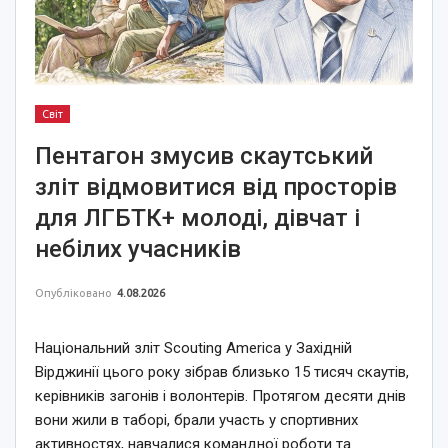
Світ
Пентагон змусив скаутський
зліт відмовитися від просторів
для ЛГБТК+ молоді, дівчат і
небілих учасників
Опубліковано
4.08.2026
Національний зліт Scouting America у Західній
Вірджинії цього року зібрав близько 15 тисяч скаутів,
керівників загонів і волонтерів. Протягом десяти днів
вони жили в таборі, брали участь у спортивних
активностях, навчалися командної роботи та