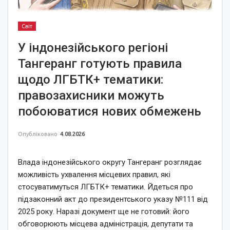
Світ
У індонезійського регіоні
Тангеранг готують правила
щодо ЛГБТК+ тематики:
правозахисники можуть
побоюватися нових обмежень
Опубліковано
4.08.2026
Влада індонезійського округу Тангеранг розглядає
можливість ухвалення місцевих правил, які
стосуватимуться ЛГБТК+ тематики. Йдеться про
підзаконний акт до президентського указу №111 від
2025 року. Наразі документ ще не готовий: його
обговорюють місцева адміністрація, депутати та