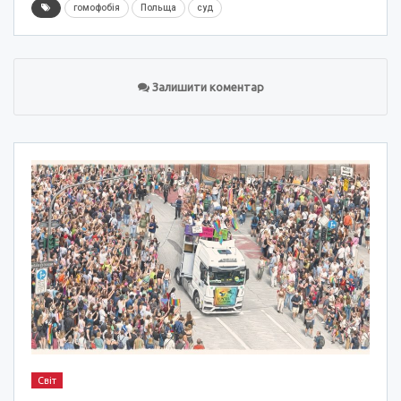
гомофобія
Польща
суд
Залишити коментар
Світ