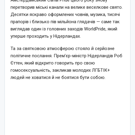
Амстердамський Canal Pride цього року знову
перетворив міські канали на велике веселкове свято.
Десятки яскраво оформлених човнів, музика, тисячі
прапорів і близько пів мільйона глядачів — саме так
виглядав один із головних заходів WorldPride, який
уперше проходить у Нідерландах.
Та за святковою атмосферою стояло й серйозне
політичне послання. Прем’єр-міністр Нідерландів Роб
Єттен, який відкрито говорить про свою
гомосексуальність, закликав молодих ЛГБТІК+
людей не ховатися й не боятися бути собою.