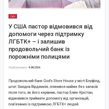
Світ
У США пастор відмовився від
допомоги через підтримку
ЛГБТК+ – і залишив
продовольчий банк із
порожніми полицями
Опубліковано
4.08.2026
Продовольчий банк God’s Store House у місті Блуфілд,
штат Західна Вірджинія, опинився майже без запасів
після того, як його керівник, пастор Елвін Крістіан,
відмовився приймати допомогу від організацій,
пов’язаних із підтримкою ЛГБТК+ людей.