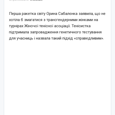
Перша ракетка світу Орина Сабалєнка заявила, що не
хотіла б змагатися з трансгендерними жінками на
турнірах Жіночої тенісної асоціації. Тенісистка
підтримала запровадження генетичного тестування
для учасниць і назвала такий підхід «справедливим».