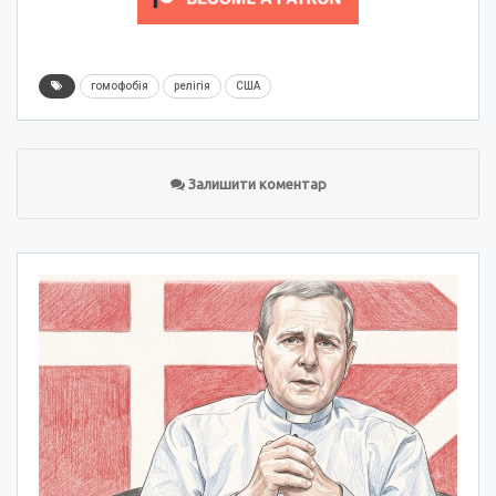
гомофобія
релігія
США
Залишити коментар