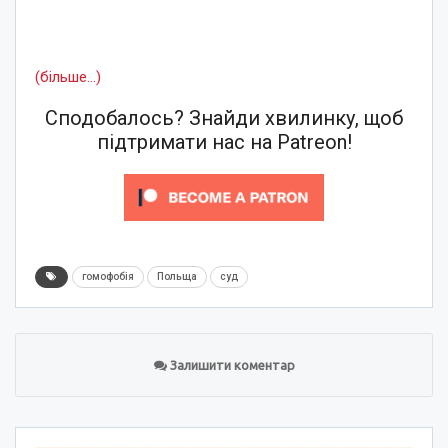
(більше…)
Сподобалось? Знайди хвилинку, щоб
підтримати нас на Patreon!
гомофобія
Польща
суд
Залишити коментар