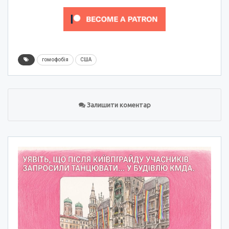
гомофобія
США
Залишити коментар