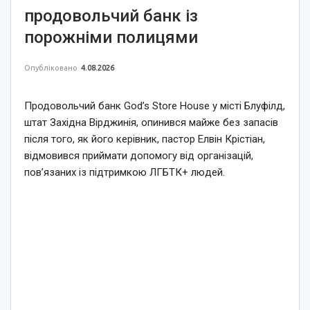
продовольчий банк із
порожніми полицями
Опубліковано
4.08.2026
Продовольчий банк God’s Store House у місті Блуфілд,
штат Західна Вірджинія, опинився майже без запасів
після того, як його керівник, пастор Елвін Крістіан,
відмовився приймати допомогу від організацій,
пов’язаних із підтримкою ЛГБТК+ людей.