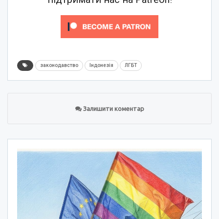
законодавство
Індонезія
ЛГБТ
Залишити коментар