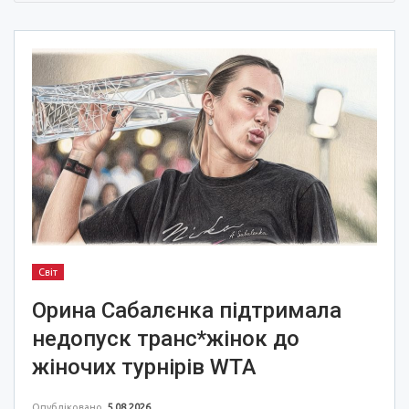
Світ
Орина Сабалєнка підтримала
недопуск транс*жінок до
жіночих турнірів WTA
Опубліковано
5.08.2026