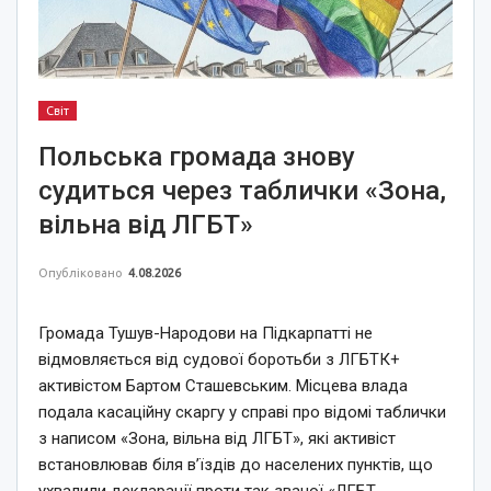
Світ
Польська громада знову
судиться через таблички «Зона,
вільна від ЛГБТ»
Опубліковано
4.08.2026
Громада Тушув-Народови на Підкарпатті не
відмовляється від судової боротьби з ЛГБТК+
активістом Бартом Сташевським. Місцева влада
подала касаційну скаргу у справі про відомі таблички
з написом «Зона, вільна від ЛГБТ», які активіст
встановлював біля в’їздів до населених пунктів, що