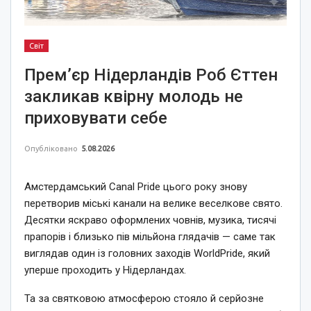
Світ
Прем’єр Нідерландів Роб Єттен
закликав квірну молодь не
приховувати себе
Опубліковано
5.08.2026
Амстердамський Canal Pride цього року знову
перетворив міські канали на велике веселкове свято.
Десятки яскраво оформлених човнів, музика, тисячі
прапорів і близько пів мільйона глядачів — саме так
виглядав один із головних заходів WorldPride, який
уперше проходить у Нідерландах.
Та за святковою атмосферою стояло й серйозне