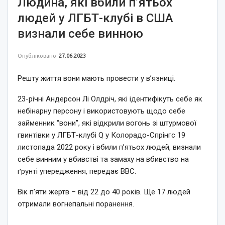
Людина, які вбили п’ятьох
людей у ЛГБТ-клубі в США
визнали себе винною
Опубліковано
27.06.2023
Решту життя вони мають провести у в’язниці.
23-річні Андерсон Лі Олдріч, які ідентифікуть себе як
небінарну персону і використовують щодо себе
займенник “вони”, які відкрили вогонь зі штурмової
гвинтівки у ЛГБТ-клубі Q у Колорадо-Спрінгс 19
листопада 2022 року і вбили п’ятьох людей, визнали
себе винним у вбивстві та замаху на вбивство на
ґрунті упередження, передає ВВС.
Вік п’яти жертв – від 22 до 40 років. Ще 17 людей
отримали вогнепальні поранення.