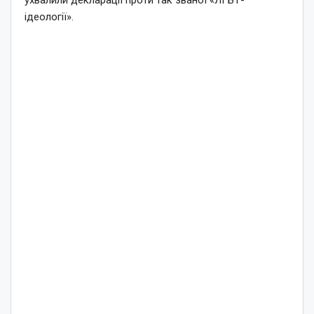
ухвалили декларації проти так званої «ЛГБТ-
ідеології».