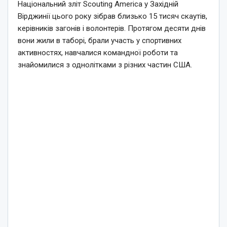
Національний зліт Scouting America у Західній
Вірджинії цього року зібрав близько 15 тисяч скаутів,
керівників загонів і волонтерів. Протягом десяти днів
вони жили в таборі, брали участь у спортивних
активностях, навчалися командної роботи та
знайомилися з однолітками з різних частин США.