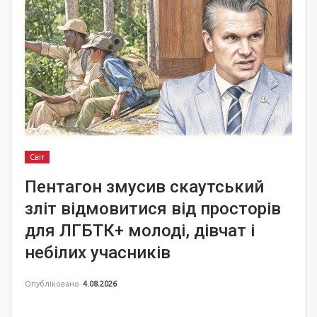
Світ
Пентагон змусив скаутський
зліт відмовитися від просторів
для ЛГБТК+ молоді, дівчат і
небілих учасників
Опубліковано
4.08.2026