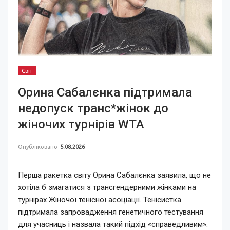
Світ
Орина Сабалєнка підтримала
недопуск транс*жінок до
жіночих турнірів WTA
Опубліковано
5.08.2026
Перша ракетка світу Орина Сабалєнка заявила, що не
хотіла б змагатися з трансгендерними жінками на
турнірах Жіночої тенісної асоціації. Тенісистка
підтримала запровадження генетичного тестування
для учасниць і назвала такий підхід «справедливим».