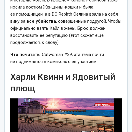
и историю Холли. В прошлом каноне Робинсон тоже
носила костюм Женщины-кошки и была
ее помощницей, а в DC Rebirth Селина взяла на себя
вину за
все убийства
, совершенные подругой. Чтобы
официально взять Кайл в жены, Брюс должен
восстановить ее репутацию (этот сюжет еще
продолжается, к слову).
Что почитать
: Catwoman #39, эта тема почти
не поднимается в комиксах с ее участием.
Харли Квинн и Ядовитый
плющ