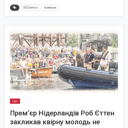
DCComics
комікси
Світ
Прем’єр Нідерландів Роб Єттен
закликав квірну молодь не