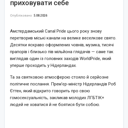
приховувати себе
Опубліковано
5.08.2026
Амстердамський Canal Pride цього року знову
перетворив міські канали на велике веселкове свято.
Десятки яскраво оформлених човнів, музика, тисячі
прапорів і близько пів мільйона глядачів — саме так
виглядав один із головних заходів WorldPride, який
уперше проходить у Нідерландах.
Та за святковою атмосферою стояло й серйозне
політичне послання. Прем’єр-міністр Нідерландів Роб
Єттен, який відкрито говорить про свою
гомосексуальність, закликав молодих ЛГБТІК+
людей не ховатися й не боятися бути собою.