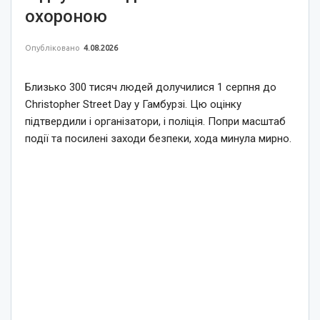
охороною
Опубліковано
4.08.2026
Близько 300 тисяч людей долучилися 1 серпня до
Christopher Street Day у Гамбурзі. Цю оцінку
підтвердили і організатори, і поліція. Попри масштаб
події та посилені заходи безпеки, хода минула мирно.