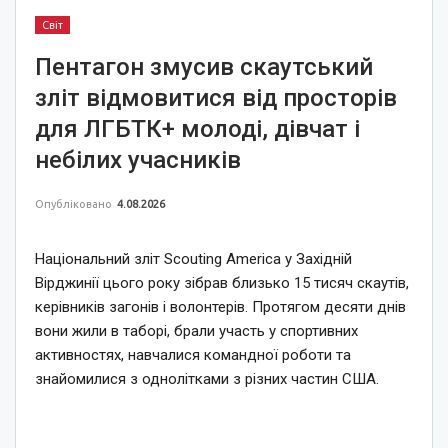
Світ
Пентагон змусив скаутський
зліт відмовитися від просторів
для ЛГБТК+ молоді, дівчат і
небілих учасників
Опубліковано
4.08.2026
Національний зліт Scouting America у Західній
Вірджинії цього року зібрав близько 15 тисяч скаутів,
керівників загонів і волонтерів. Протягом десяти днів
вони жили в таборі, брали участь у спортивних
активностях, навчалися командної роботи та
знайомилися з однолітками з різних частин США.