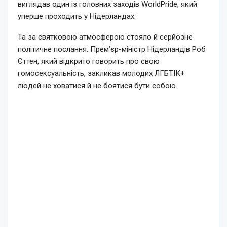
виглядав один із головних заходів WorldPride, який
уперше проходить у Нідерландах.
Та за святковою атмосферою стояло й серйозне
політичне послання. Прем’єр-міністр Нідерландів Роб
Єттен, який відкрито говорить про свою
гомосексуальність, закликав молодих ЛГБТІК+
людей не ховатися й не боятися бути собою.