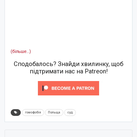
(більше…)
Сподобалось? Знайди хвилинку, щоб
підтримати нас на Patreon!
гомофобія
Польща
суд