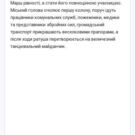
Марш рівності, а стати його повноцінною учасницею.
Міський голова очолює першу колону, поруч ідуть
працівники комунальних служб, пожежники, медики
та представники збройних сил, громадський
транспорт прикрашають веселковими прапорами, а
після ходи ратуша перетворюється на величезний
танцювальний майданчик.