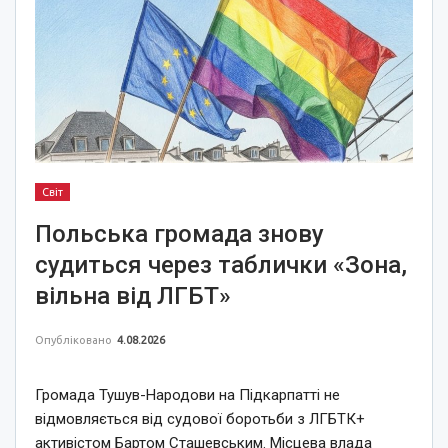
Світ
Польська громада знову
судиться через таблички «Зона,
вільна від ЛГБТ»
Опубліковано
4.08.2026
Громада Тушув-Народови на Підкарпатті не
відмовляється від судової боротьби з ЛГБТК+
активістом Бартом Сташевським. Місцева влада