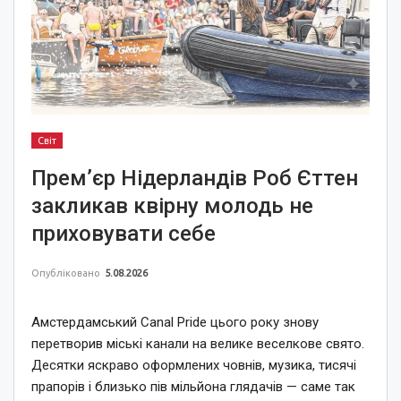
Світ
Прем’єр Нідерландів Роб Єттен
закликав квірну молодь не
приховувати себе
Опубліковано
5.08.2026
Амстердамський Canal Pride цього року знову
перетворив міські канали на велике веселкове свято.
Десятки яскраво оформлених човнів, музика, тисячі
прапорів і близько пів мільйона глядачів — саме так