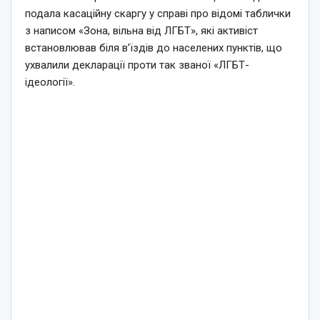
подала касаційну скаргу у справі про відомі таблички
з написом «Зона, вільна від ЛГБТ», які активіст
встановлював біля в’їздів до населених пунктів, що
ухвалили декларації проти так званої «ЛГБТ-
ідеології».