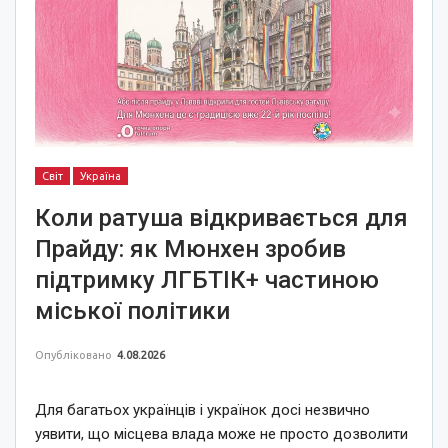
Світ
Україна
Коли ратуша відкривається для
Прайду: як Мюнхен зробив
підтримку ЛГБТІК+ частиною
міської політики
Опубліковано
4.08.2026
Для багатьох українців і українок досі незвично
уявити, що місцева влада може не просто дозволити