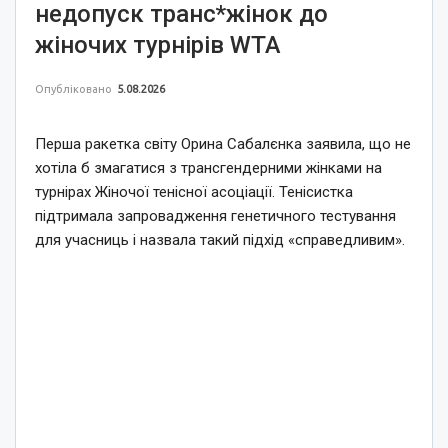
недопуск транс*жінок до
жіночих турнірів WTA
Опубліковано
5.08.2026
Перша ракетка світу Орина Сабалєнка заявила, що не
хотіла б змагатися з трансгендерними жінками на
турнірах Жіночої тенісної асоціації. Тенісистка
підтримала запровадження генетичного тестування
для учасниць і назвала такий підхід «справедливим».