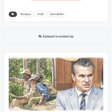
Білорусь
спорт
трансфобія
Залишити коментар