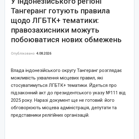
У індонезійського регіоні
Тангеранг готують правила
щодо ЛГБТК+ тематики:
правозахисники можуть
побоюватися нових обмежень
Опубліковано
4.08.2026
Влада індонезійського округу Тангеранг розглядає
можливість ухвалення місцевих правил, які
стосуватимуться ЛГБТК+ тематики. Йдеться про
підзаконний акт до президентського указу №111 від
2025 року. Наразі документ ще не готовий: його
обговорюють місцева адміністрація, депутати та
представники релігійних організацій.