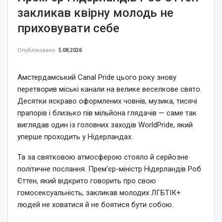
закликав квірну молодь не
приховувати себе
Опубліковано
5.08.2026
Амстердамський Canal Pride цього року знову
перетворив міські канали на велике веселкове свято.
Десятки яскраво оформлених човнів, музика, тисячі
прапорів і близько пів мільйона глядачів — саме так
виглядав один із головних заходів WorldPride, який
уперше проходить у Нідерландах.
Та за святковою атмосферою стояло й серйозне
політичне послання. Прем’єр-міністр Нідерландів Роб
Єттен, який відкрито говорить про свою
гомосексуальність, закликав молодих ЛГБТІК+
людей не ховатися й не боятися бути собою.