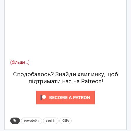
(більше…)
Сподобалось? Знайди хвилинку, щоб
підтримати нас на Patreon!
гомофобія
релігія
США