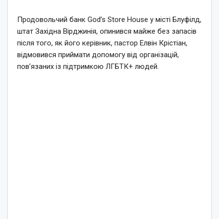
Продовольчий банк God’s Store House у місті Блуфілд,
штат Західна Вірджинія, опинився майже без запасів
після того, як його керівник, пастор Елвін Крістіан,
відмовився приймати допомогу від організацій,
пов’язаних із підтримкою ЛГБТК+ людей.