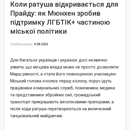
Коли ратуша відкривається для
Прайду: як Мюнхен зробив
підтримку ЛГБТІК+ частиною
міської політики
Опубліковано
4.08.2026
Для багатьох українців і українок досі незвично
уявити, що місцева влада може не просто дозволити
Марш рівності, а стати його повноцінною учасницею.
Міський голова очолює першу колону, поруч ідуть
працівники комунальних служб, пожежники, медики
та представники збройних сил, громадський
транспорт прикрашають веселковими прапорами, а
після ходи ратуша перетворюється на величезний
танцювальний майданчик.