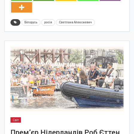
Білорусь
росія
Светлана Алексиевич
Світ
Прем’єр Нідерландів Роб Єттен