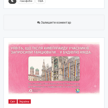
гомофобія
США
Залишити коментар
Світ
Україна