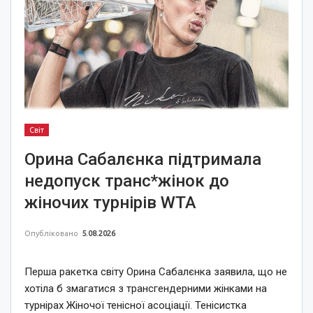
Світ
Орина Сабалєнка підтримала
недопуск транс*жінок до
жіночих турнірів WTA
Опубліковано
5.08.2026
Перша ракетка світу Орина Сабалєнка заявила, що не
хотіла б змагатися з трансгендерними жінками на
турнірах Жіночої тенісної асоціації. Тенісистка