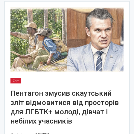
Світ
Пентагон змусив скаутський
зліт відмовитися від просторів
для ЛГБТК+ молоді, дівчат і
небілих учасників