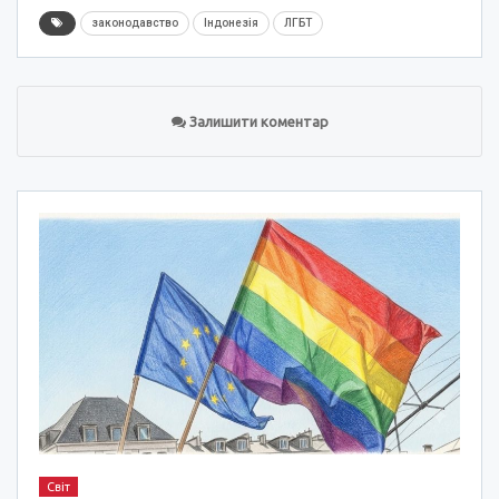
законодавство
Індонезія
ЛГБТ
Залишити коментар
Світ