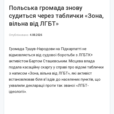
Польська громада знову
судиться через таблички «Зона,
вільна від ЛГБТ»
Опубліковано
4.08.2026
Громада Тушув-Народови на Підкарпатті не
відмовляється від судової боротьби з ЛГБТК+
активістом Бартом Сташевським. Місцева влада
подала касаційну скаргу у справі про відомі таблички
з написом «Зона, вільна від ЛГБТ», які активіст
встановлював біля в’їздів до населених пунктів, що
ухвалили декларації проти так званої «ЛГБТ-
ідеології».