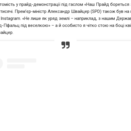
Натомість у прайд-демонстрації під гаслом «Наш Прайд бореться 
 тисячі. Прем’єр-міністр Александр Швайцер (SPD) також був на 
в Instagram. «Не лише як уряд землі – наприклад, з нашим Держ
д-Пфальц під веселкою» – а й особисто я чітко стою на боці кві
айцер.