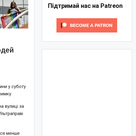
Підтримай нас на Patreon
юдей
ини у суботу
римку.
а вулиці за
Ультраправі
лося менше