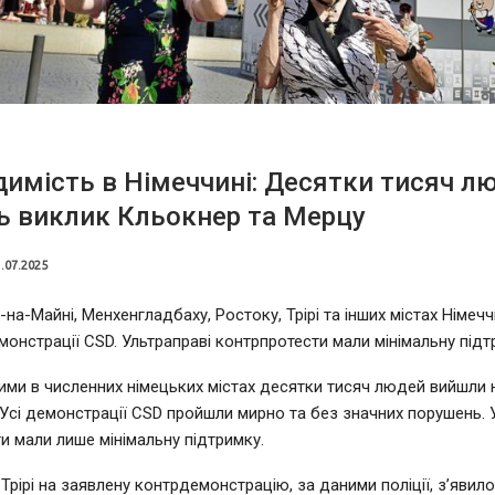
димість в Німеччині: Десятки тисяч л
 виклик Кльокнер та Мерцу
.07.2025
на-Майні, Менхенгладбаху, Ростоку, Трірі та інших містах Німечч
монстрації CSD. Ультраправі контрпротести мали мінімальну підт
ними в численних німецьких містах десятки тисяч людей вийшли н
 Усі демонстрації CSD пройшли мирно та без значних порушень. 
и мали лише мінімальну підтримку.
 Трірі на заявлену контрдемонстрацію, за даними поліції, з’яви