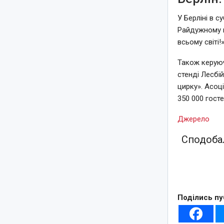
У Берліні в 
Райдужному к
всьому світі!»
Також керуюч
стенді Лесбі
цирку». Асоц
350 000 госте
Джерело
Сподобал
Поділись пу