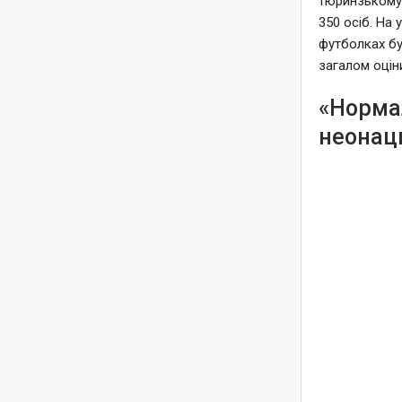
тюринзькому 
350 осіб. На
футболках бу
загалом оцін
«Нормал
неонац