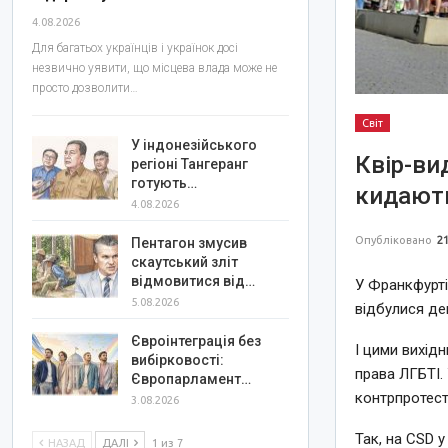
4.08.2026
Для багатьох українців і українок досі
незвично уявити, що місцева влада може не
просто дозволити…
Світ
У індонезійського
Квір-ви
регіоні Тангеранг
готують…
кидають
4.08.2026
Опубліковано
21
Пентагон змусив
скаутський зліт
відмовитися від…
У Франкфурті-
5.08.2026
відбулися де
Євроінтеграція без
І цими вихід
вибірковості:
права ЛГБТІ.
Європарламент…
контрпротест
3.08.2026
Так, на CSD у
НАЗАД
ДАЛІ
1 из 7