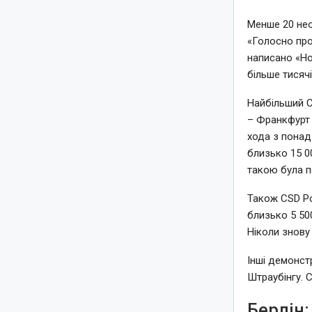
Менше 20 нео
«Голосно про
написано «Но
більше тисяч
Найбільший C
– Франкфурт 
хода з понад
близько 15 0
такою була п
Також CSD Ро
близько 5 50
Ніколи знову 
Інші демонст
Штраубінгу. 
Берлін: