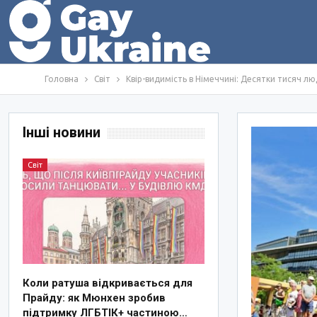
Головна
Світ
Квір-видимість в Німеччині: Десятки тисяч л
Інші новини
Світ
Коли ратуша відкривається для
Прайду: як Мюнхен зробив
підтримку ЛГБТІК+ частиною…