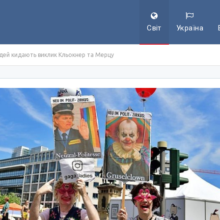
Світ
Україна
юдей кидають виклик Кльокнер та Мерцу