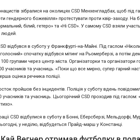
нацистів зібралися на околицях CSD Менхенгладбах, щоб під г
ти гендерного божевілля» протестувати проти квір-заходу. На б
рмальний, білий, гетеро» та «Ні CSD». У самому CSD взяли участ
і людей.
SD відбувся в суботу у Франкфурті-на-Майні. Під гаслом «Нікол
голосний» спочатку відбувся мітинг на Рьомерберзі, а потім де
 100 групами через центр міста. Організаторки та організатори 
00 учасників та учасниць. «Поки що все мирно, супер гарний наст
ерша оцінка речника поліції.
сток пройшов без інцидентів. Поліція у суботу вдень повідоми
0 учасників та учасниць. Цьогорічний CSD проходив під гаслом: «
тихо».
рації CSD відбулися в суботу в Бонні, Еберсберзі, Мельдорфі, Му
Сьогодні, у неділю, відбудеться Прайд-марш у Констанці.
 Кай Вегнер отримав футболку в под