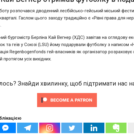
суботу розпочався дводенний лесбійсько-гейський міський фести
варталі. Гаслом цього заходу традиційно є «Рівні права для нері
.
ий бургомістр Берліна Кай Вегнер (ХДС) завітав на оглядову ек
йок та геїв у Союзі (LSU) йому подарували футболку з написом 
іація Regenbogenfonds гей-власників як організатор розраховує
й протягом усіх вихідних.
ось? Знайди хвилинку, щоб підтримати нас на
блікацією