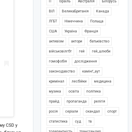
IT
Ізраїль
Австралія
Білорусь
ВІЛ
ВеликаБританія
Канада
ЛГБТ
Німеччина
Польща
США
Україна
Франція
активізм
актори
батьківство
військовілгбт
гей
гей_шлюби
гомофобія
дослідження
законодавство
камінґ_аут
кримінал
лесбійки
медицина
музика
освіта
політика
прайд
пропаганда
релігія
росія
серіали
скандал
спорт
статистика
суд
тв
му CSD у
толерантність
трансгендер