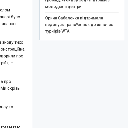
громад: «Гендер Зед» підтримає
молодіжні центри
аслом
анері було
Орина Сабалєнка підтримала
ь значно
недопуск транс*жінок до жіночих
турнірів WTA
и знову тихо
монстраційна
говорили про
рій», –
ла про
Ми скрізь.
рнау та
арунок