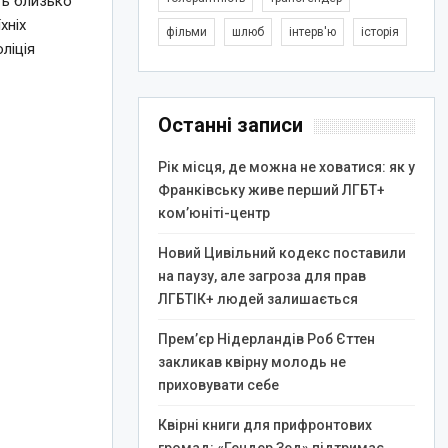
ть близько
хніх
фільми
шлюб
інтерв'ю
історія
ліція
Останні записи
Рік місця, де можна не ховатися: як у
Франківську живе перший ЛГБТ+
ком’юніті-центр
Новий Цивільний кодекс поставили
на паузу, але загроза для прав
ЛГБТІК+ людей залишається
Прем’єр Нідерландів Роб Єттен
закликав квірну молодь не
приховувати себе
Квірні книги для прифронтових