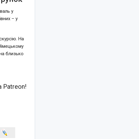
валь у
вних – у
скурсію. На
«Німецькому
 на близько
 Patreon!