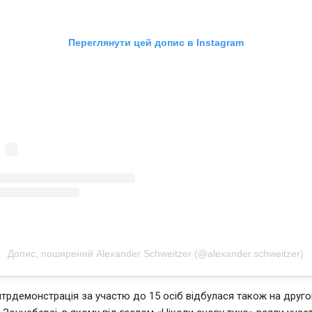
Переглянути цей допис в Instagram
Допис, поширений Alexander Schweitzer (@alexander.schweitzer)
трдемонстрація за участю до 15 осіб відбулася також на друго