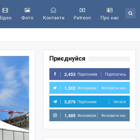
Відео
Фото
Контакти
Patreon
Про нас
Приєднуйся
2,453
Підпісників
Підпісатись
1,562
Фоловерів
Фоловити нас
5,879
Підпісники
Читати
1,485
Фоловерів
Фоловити нас