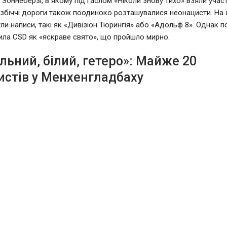
Зоннеберзі, в якому під гаслом «Ніколи знову тихо» взяли учас
 узбіччі дороги також поодиноко розташувалися неонацисти. На ї
ли написи, такі як «Дивізіон Тюрингія» або «Адольф 8». Однак по
ила CSD як «яскраве свято», що пройшло мирно.
ьний, білий, гетеро»: Майже 20
истів у Менхенгладбаху