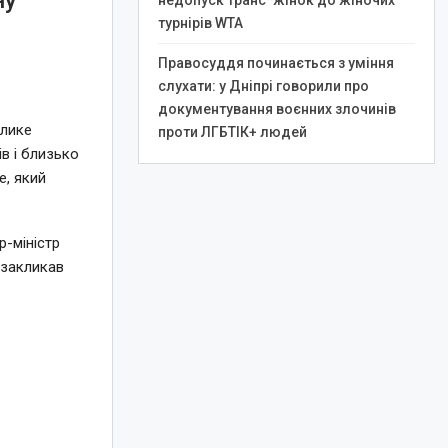
ну
недопуск транс*жінок до жіночих
турнірів WTA
Правосуддя починається з уміння
слухати: у Дніпрі говорили про
документування воєнних злочинів
елике
проти ЛГБТІК+ людей
в і близько
e, який
-міністр
 закликав