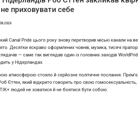
 Нідерландів Роб Єттен закликав квір
не приховувати себе
08.2026
ий Canal Pride цього року знову перетворив міські канали на в
ято. Десятки яскраво оформлених човнів, музика, тисячі прапорі
глядачів — саме так виглядав один із головних заходів WorldPrid
дить у Нідерландах.
вою атмосферою стояло й серйозне політичне послання. Прем’єр
Роб Єттен, який відкрито говорить про свою гомосексуальність,
ІК+ людей не ховатися й не боятися бути собою.