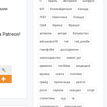
IT
Ізраїль
Австралія
Білорусь
ждали
ВІЛ
ВеликаБританія
Канада
ЛГБТ
Німеччина
Польща
США
Україна
Франція
 Patreon!
активізм
актори
батьківство
військовілгбт
гей
гей_шлюби
гомофобія
дослідження
законодавство
камінґ_аут
кримінал
лесбійки
медицина
музика
освіта
політика
прайд
пропаганда
релігія
росія
серіали
скандал
спорт
статистика
суд
тв
толерантність
трансгендер