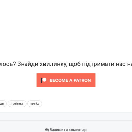
ось? Знайди хвилинку, щоб підтримати нас на
нди
політика
прайд
Залишити коментар