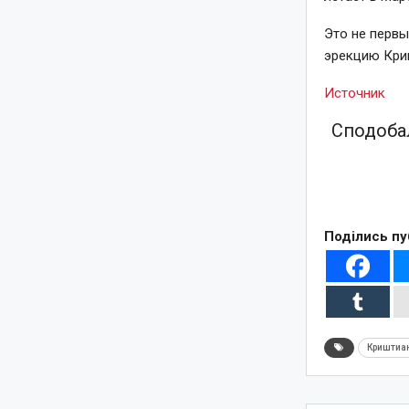
Это не первы
эрекцию Кри
Источник
Сподобал
Поділись пу
Криштиа