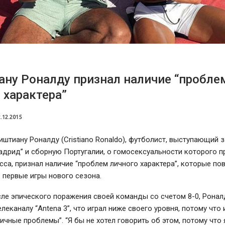
ну Роналду признал наличие “пробле
 характера”
.12.2015
иштиану Роналду (Cristiano Ronaldo), футболист, выступающий 
адрид” и сборную Португалии, о гомосексуальности которого 
сса, признал наличие “проблем личного характера”, которые пов
 первые игры нового сезона.
ле эпического поражения своей команды со счетом 8-0, Ронал
елеканалу “Antena 3”, что играл ниже своего уровня, потому что
ичные проблемы”. “Я бы не хотел говорить об этом, потому что