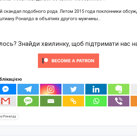
й скандал подобного рода. Летом 2015 года поклонники обсу
штиану Роналдо в объятиях другого мужчины…
ось? Знайди хвилинку, щоб підтримати нас на
блікацією
ну Роналду