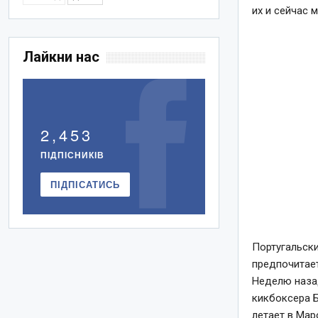
их и сейчас 
Лайкни нас
2,453
ПІДПІСНИКІВ
ПІДПІСАТИСЬ
Португальски
предпочитае
Неделю назад
кикбоксера Б
летает в Мар