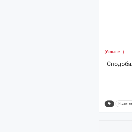
(більше…)
Сподобал
Нідерла