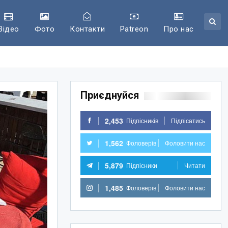
Відео
Фото
Контакти
Patreon
Про нас
Приєднуйся
2,453
Підпісників
Підпісатись
1,562
Фоловерів
Фоловити нас
5,879
Підпісники
Читати
1,485
Фоловерів
Фоловити нас