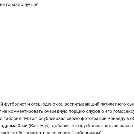
мне гораздо лучше”.
й футболист и отец-одиночка, воспитывающий пятилетнего сын
т не комментировать очередную порцию слухов о его гомосекс
 таблоид “Mirror” опубликовал серию фотографий Роналду в о
адрома Хари (Badr Hari), добавив, что футболист четыре раза 
окко, чтобы повидаться со своим “любовником”.