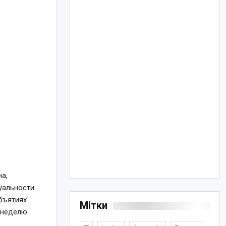
а,
уальности.
бъятиях
Мітки
в неделю