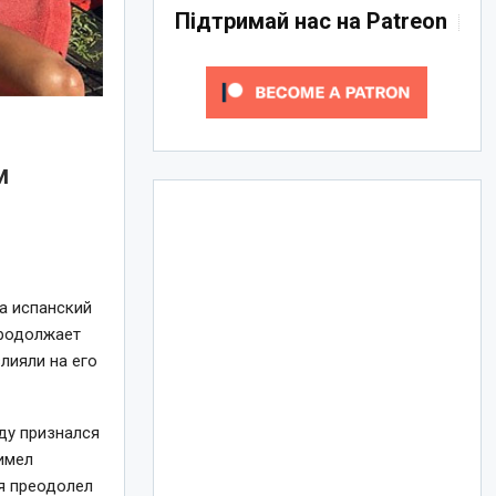
Підтримай нас на Patreon
м
за испанский
продолжает
лияли на его
ду признался
 имел
 я преодолел