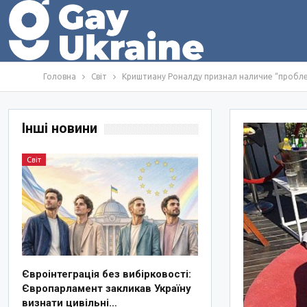
Головна
Світ
Криштиану Роналду признал наличие “пробле
Інші новини
Світ
Євроінтеграція без вибірковості:
Європарламент закликав Україну
визнати цивільні…