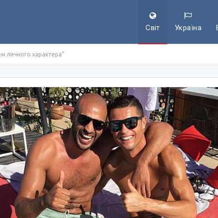
Світ
Україна
м личного характера”