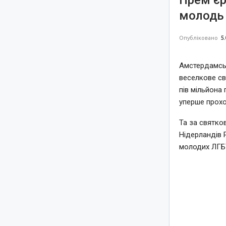
Прем’єр
молодь 
Опубліковано
5.
Амстердамськ
веселкове св
пів мільйона 
уперше прохо
Та за святко
Нідерландів 
молодих ЛГБТ