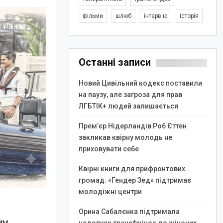
фільми
шлюб
інтерв'ю
історія
Останні записи
Новий Цивільний кодекс поставили
на паузу, але загроза для прав
ЛГБТІК+ людей залишається
Прем’єр Нідерландів Роб Єттен
закликав квірну молодь не
приховувати себе
Квірні книги для прифронтових
громад: «Гендер Зед» підтримає
молодіжні центри
Орина Сабалєнка підтримала