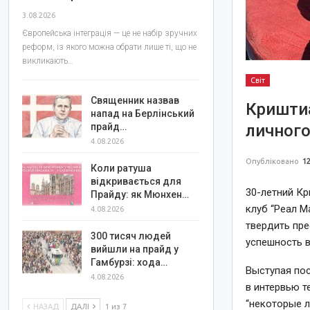
3.08.2026
Європейська інтеграція — це не набір зручних
реформ, із якого можна обрати лише ті, що не
викликають…
Світ
Священник назвав
Криштиа
напад на Берлінський
личного
прайд…
4.08.2026
Опубліковано
12
Коли ратуша
відкривається для
30-летний Кр
Прайду: як Мюнхен…
клуб “Реал М
4.08.2026
твердить пре
300 тисяч людей
успешность в
вийшли на прайд у
Гамбурзі: хода…
Выступая пос
4.08.2026
в интервью т
“некоторые л
НАЗАД
ДАЛІ
1 из 7