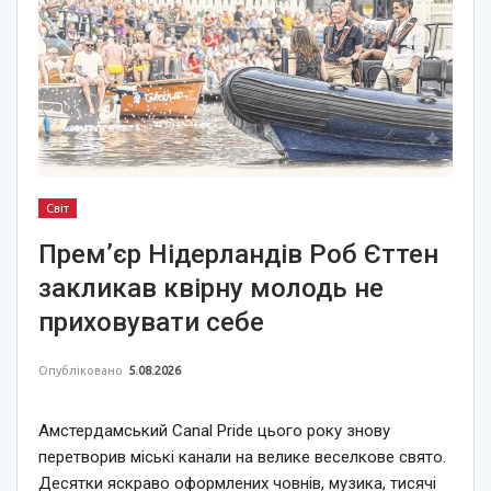
Світ
Прем’єр Нідерландів Роб Єттен
закликав квірну молодь не
приховувати себе
Опубліковано
5.08.2026
Амстердамський Canal Pride цього року знову
перетворив міські канали на велике веселкове свято.
Десятки яскраво оформлених човнів, музика, тисячі