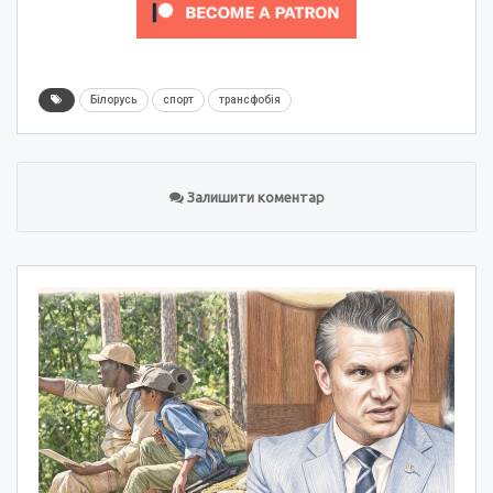
Білорусь
спорт
трансфобія
Залишити коментар