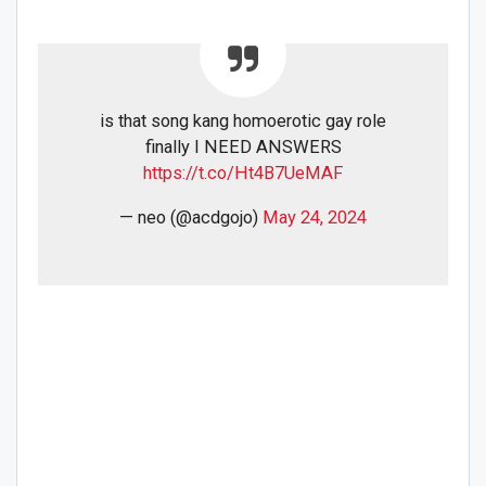
is that song kang homoerotic gay role
finally I NEED ANSWERS
https://t.co/Ht4B7UeMAF
— neo (@acdgojo)
May 24, 2024