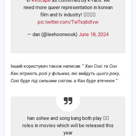
in
#escape
as confirmed by k-fans. we
need more queer representation in korean
film and tv industry! 🏳️‍🌈🙌🏻
pic.twitter.com/TwTxq6dIvw
— dan (@leehoonwook)
June 18, 2024
Інший користувач також написав: ”
Хан Сохі та Сон
Кан зіграють ролі у фільмах, які вийдуть цього року,
Сохі буде під сильним снігом, а Кан буде втечею
е “
han sohee and song kang both play 🏳️‍🌈
roles in movies which will be released this
year