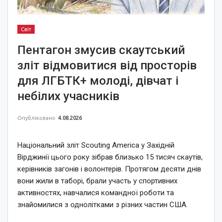
Світ
Пентагон змусив скаутський
зліт відмовитися від просторів
для ЛГБТК+ молоді, дівчат і
небілих учасників
Опубліковано
4.08.2026
Національний зліт Scouting America у Західній
Вірджинії цього року зібрав близько 15 тисяч скаутів,
керівників загонів і волонтерів. Протягом десяти днів
вони жили в таборі, брали участь у спортивних
активностях, навчалися командної роботи та
знайомилися з однолітками з різних частин США.