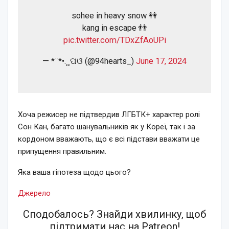
sohee in heavy snow 👭
kang in escape 👬
pic.twitter.com/TDxZfAoUPi
— *¨*•.¸¸ପଓ (@94hearts_)
June 17, 2024
Хоча режисер не підтвердив ЛГБТК+ характер ролі
Сон Кан, багато шанувальників як у Кореї, так і за
кордоном вважають, що є всі підстави вважати це
припущення правильним.
Яка ваша гіпотеза щодо цього?
Джерело
Сподобалось? Знайди хвилинку, щоб
підтримати нас на Patreon!