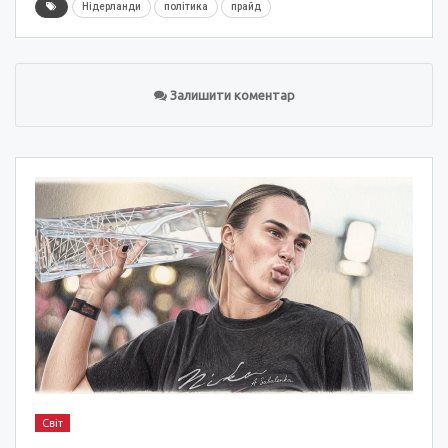
Нідерланди
політика
прайд
Залишити коментар
Світ