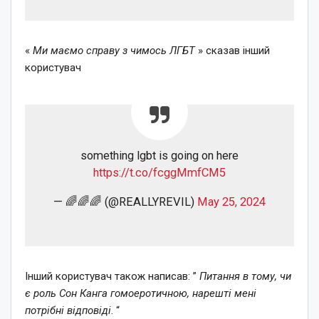
«
Ми маємо справу з чимось ЛГБТ
» сказав інший
користувач
something lgbt is going on here
https://t.co/fcggMmfCM5
— 🌈🌈🌈 (@REALLYREVIL)
May 25, 2024
Інший користувач також написав: ”
Питання в тому, чи
є роль Сон Канга гомоеротичною, нарешті мені
потрібні відповіді
. “