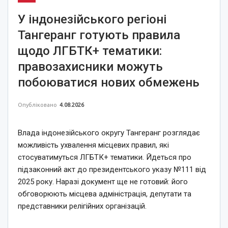
У індонезійського регіоні
Тангеранг готують правила
щодо ЛГБТК+ тематики:
правозахисники можуть
побоюватися нових обмежень
Опубліковано
4.08.2026
Влада індонезійського округу Тангеранг розглядає
можливість ухвалення місцевих правил, які
стосуватимуться ЛГБТК+ тематики. Йдеться про
підзаконний акт до президентського указу №111 від
2025 року. Наразі документ ще не готовий: його
обговорюють місцева адміністрація, депутати та
представники релігійних організацій.