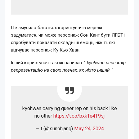
Це змусило багатьох користувачів мережі
задуматися, чи може персонаж Сон Канг бути ЛГБТ і
спробувати показати складніші емоції, ніж ті, які
відчуває персонаж Ку Кьо Хван.
Інший користувач також написав: ”
kyohwan несе квір
репрезентацію на своїх плечах, як ніхто інший
. “
kyohwan carrying queer rep on his back like
no other
https://t.co/bxkTe4T9sj
— t (@sunohjang)
May 24, 2024