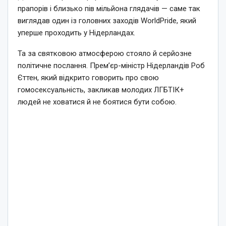
прапорів і близько пів мільйона глядачів — саме так
виглядав один із головних заходів WorldPride, який
уперше проходить у Нідерландах.
Та за святковою атмосферою стояло й серйозне
політичне послання. Прем’єр-міністр Нідерландів Роб
Єттен, який відкрито говорить про свою
гомосексуальність, закликав молодих ЛГБТІК+
людей не ховатися й не боятися бути собою.