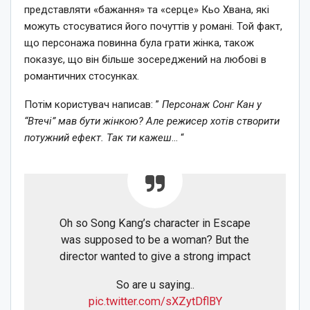
представляти «бажання» та «серце» Кьо Хвана, які
можуть стосуватися його почуттів у романі. Той факт,
що персонажа повинна була грати жінка, також
показує, що він більше зосереджений на любові в
романтичних стосунках.
Потім користувач написав: ”
Персонаж Сонг Кан у
“Втечі” мав бути жінкою? Але режисер хотів створити
потужний ефект. Так ти кажеш
… “
Oh so Song Kang’s character in Escape
was supposed to be a woman? But the
director wanted to give a strong impact
So are u saying..
pic.twitter.com/sXZytDflBY