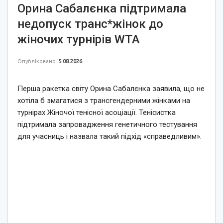
Орина Сабалєнка підтримала
недопуск транс*жінок до
жіночих турнірів WTA
Опубліковано
5.08.2026
Перша ракетка світу Орина Сабалєнка заявила, що не
хотіла б змагатися з трансгендерними жінками на
турнірах Жіночої тенісної асоціації. Тенісистка
підтримала запровадження генетичного тестування
для учасниць і назвала такий підхід «справедливим».