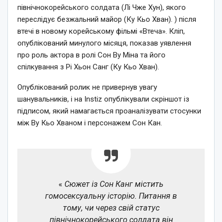
північнокорейського солдата (Лі Чже Хун), якого
переслідує безжальний майор (Ку Кьо Хван). ) після
втечі в новому корейському фільмі «Втеча». Кліп,
опублікований минулого місяця, показав уявлення
про роль актора в ролі Сон Ву Міна та його
спілкування з Рі Хьон Санг (Ку Кьо Хван).
Опублікований ролик не привернув увагу
шанувальників, і на Instiz опублікували скріншот із
підписом, який намагається проаналізувати стосунки
між Ву Кьо Хваном і персонажем Сон Кан.
«
Сюжет із Сон Канг містить
гомосексуальну історію. Питання в
тому, чи через свій статус
північнокорейського солдата він