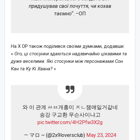
придушував свої почуття, чи кохав
таємно
“. –ОП
На X OP також поділився своїми думками, додавши:
«
Ого, ці стосунки здаються надзвичайно цікавими та
дуже веселими. Які стосунки між персонажами Сон
Кан та Ку Кі Хвана? »
와 이 관계 ㅆㅂ개흥미 ㅈㄴ잼얘일거같네
송강 구교환 무슨사이냐고
pic.twitter.com/4H2Pfw3X2g
— マロ ~ (@2x9loversclub)
May 23, 2024