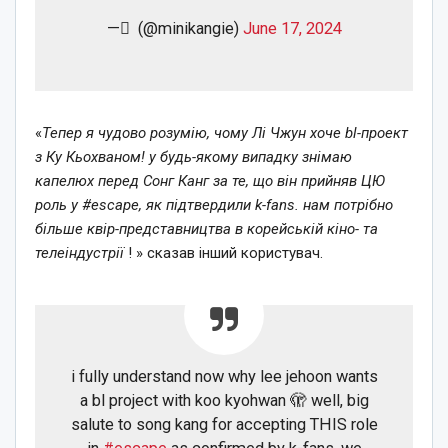
— ً (@minikangie)
June 17, 2024
«
Тепер я
чудово розумію, чому Лі Чжун хоче bl-проект
з Ку Кьохваном! у будь-якому випадку знімаю
капелюх перед Сонг Канг за те, що він прийняв ЦЮ
роль у #escape, як підтвердили k-fans. нам потрібно
більше квір-представництва в корейській кіно- та
телеіндустрії
! » сказав інший користувач.
i fully understand now why lee jehoon wants
a bl project with koo kyohwan 🫣 well, big
salute to song kang for accepting THIS role