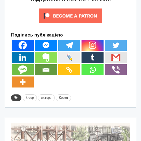
Поділись публікацією
k-pop
актори
Корея