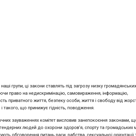
наші групи, ці закони ставлять під загрозу низку громадянських
ючи право на недискримінацію, самовираження, інформацію,
сть приватного життя, безпеку особи, життя і свободу від жорс
і такого, що принижує гідність, поводження.
ючних зауваженнях комітет висловив занепокоєння законами, 
гендерних людей до охорони здоров’я, спорту та громадських м
ють обговорення питань раси, рабства, сексуальної орієнтації 