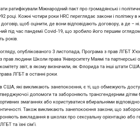
ати ратифікували Міжнародний пакт про громадянські і політичн
2 році. Кожні чотири роки HRC переглядає закони і політику в к
 договір, щоб оцінити, де вони відповідають договору, а де – н
ний під час пандемії Covid-19, що зробило його першим оглядо
ть років.
огляду, опублікованого 3 листопада, Програма з прав ЛГБТ Х’ю
 з прав людини Школи права Університету Маямі та партнерські о
комітету звіт, в якому визначили, як Флорида та інші штати СШ
рава ЛГБТ в останні роки.
в США, які викликають занепокоєння, є ті, що обмежують дост
тверджуючої допомоги та забороняють трансгендерним дітям 
портивних змаганнях або користуватися вбиральнями відповідно 
ентичності. Також викликають занепокоєння закони, що заборо
роняють викладання в школах про сексуальну орієнтацію або г
ЛГБТ та їхні сім’ї.