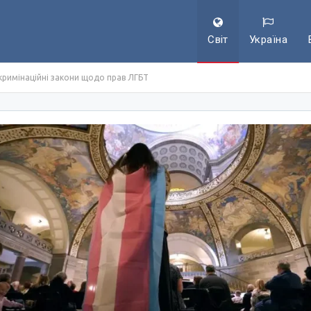
Світ
Україна
римінаційні закони щодо прав ЛГБТ