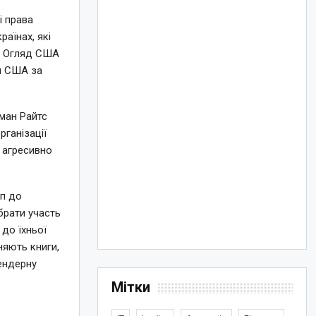
і права
раїнах, які
і. Огляд США
м США за
ман Райтс
рганізації
А агресивно
уп до
брати участь
до їхньої
няють книги,
ендерну
Мітки