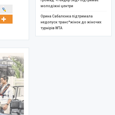
громад: «Гендер Зед» підтримає
молодіжні центри
Орина Сабалєнка підтримала
недопуск транс*жінок до жіночих
турнірів WTA