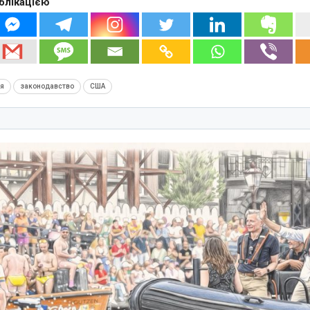
блікацією
ія
законодавство
США