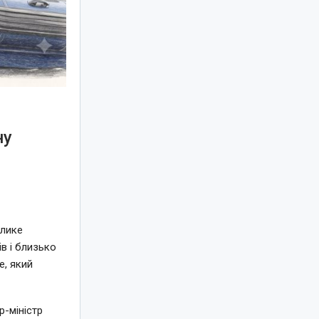
ну
елике
в і близько
e, який
-міністр