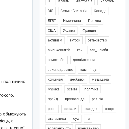
IT
Ізраїль
Австралія
Білорусь
ВІЛ
ВеликаБританія
Канада
ЛГБТ
Німеччина
Польща
США
Україна
Франція
активізм
актори
батьківство
військовілгбт
гей
гей_шлюби
гомофобія
дослідження
законодавство
камінґ_аут
кримінал
лесбійки
медицина
 і політичних
музика
освіта
політика
токого,
прайд
пропаганда
релігія
росія
серіали
скандал
спорт
що обмежують
статистика
суд
тв
ісць, а
та гендерної
толерантність
трансгендер