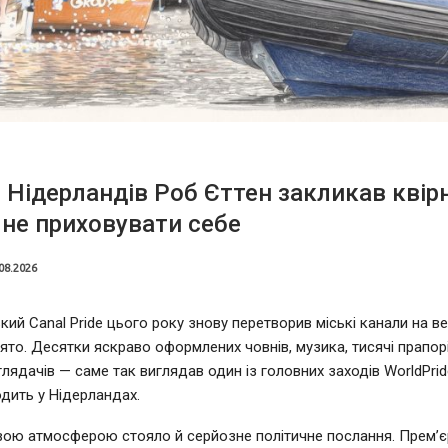
 Нідерландів Роб Єттен закликав квір
не приховувати себе
08.2026
ий Canal Pride цього року знову перетворив міські канали на в
ято. Десятки яскраво оформлених човнів, музика, тисячі прапорі
глядачів — саме так виглядав один із головних заходів WorldPrid
дить у Нідерландах.
вою атмосферою стояло й серйозне політичне послання. Прем’єр