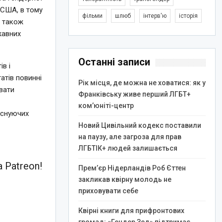
 США, в тому
фільми
шлюб
інтерв'ю
історія
т також
жавних
Останні записи
в і
атів повинні
Рік місця, де можна не ховатися: як у
вати
Франківську живе перший ЛГБТ+
ком’юніті-центр
існуючих
Новий Цивільний кодекс поставили
на паузу, але загроза для прав
ЛГБТІК+ людей залишається
 Patreon!
Прем’єр Нідерландів Роб Єттен
закликав квірну молодь не
приховувати себе
Квірні книги для прифронтових