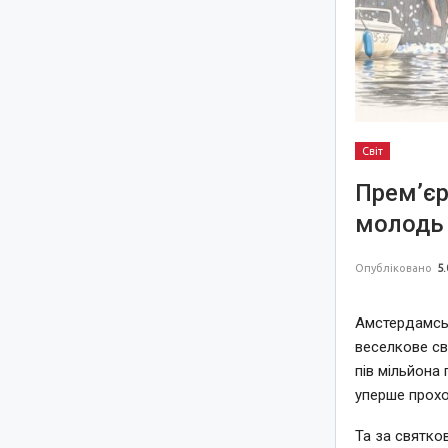
Світ
Прем’єр
молодь 
Опубліковано
5.
Амстердамськ
веселкове св
пів мільйона 
уперше прохо
Та за святко