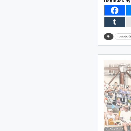
Поділись пу
гомофоб