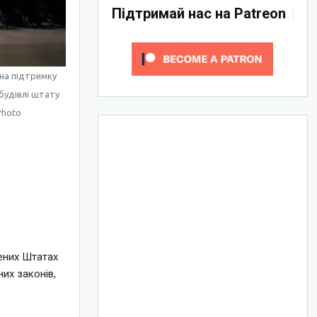
Підтримай нас на Patreon
 на підтримку
будівлі штату
Photo
чених Штатах
их законів,