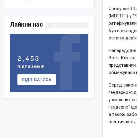
Сполучені Шт
(МПГПП) у 199
ратифікували
Лайкни нас
був відкладе
останні дев’я
Напередодні 
2,453
Вотч, Клініка
представили 
ПІДПІСНИКІВ
обмежували п
ПІДПІСАТИСЬ
Серед законі
гендерно-під
у шкільних с
гендерної ід
а також забо
ідентичність, 