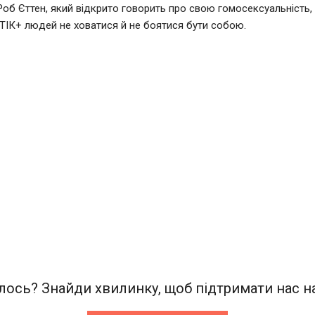
Роб Єттен, який відкрито говорить про свою гомосексуальність,
ІК+ людей не ховатися й не боятися бути собою.
ось? Знайди хвилинку, щоб підтримати нас на