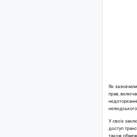
Як зазначили 
прав, включа
недоторканні
нелюдського 
У своїх закл
доступ транс
також обмежу