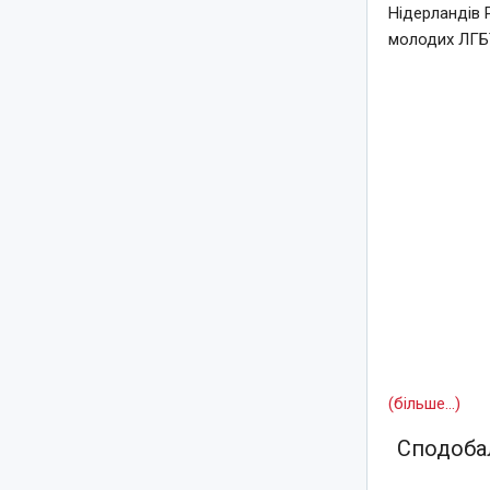
Нідерландів 
молодих ЛГБТ
(більше…)
Сподобал