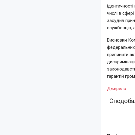
ідентичності
числі в сфері
засудив прин
службовців, 
Висновки Ком
федеральних 
припинити ак
дискримінаці
законодавств
гарантій гро
Джерело
Сподобал