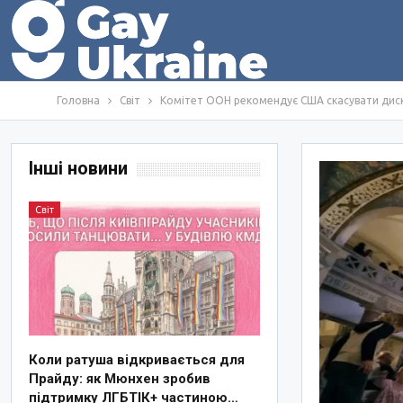
Головна
Світ
Комітет ООН рекомендує США скасувати диск
Інші новини
Світ
Коли ратуша відкривається для
Прайду: як Мюнхен зробив
підтримку ЛГБТІК+ частиною…