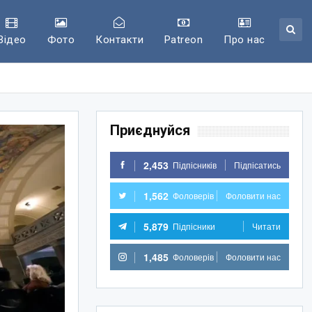
Відео
Фото
Контакти
Patreon
Про нас
Приєднуйся
2,453
Підпісників
Підпісатись
1,562
Фоловерів
Фоловити нас
5,879
Підпісники
Читати
1,485
Фоловерів
Фоловити нас