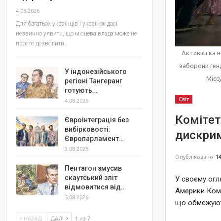
4.08.2026
Для багатьох українців і українок досі
незвично уявити, що місцева влада може не
просто дозволити…
Активістка н
заборони ген
У індонезійського
Місс
регіоні Тангеранг
готують…
Світ
4.08.2026
Коміте
Євроінтеграція без
вибірковості:
дискрим
Європарламент…
3.08.2026
Опубліковано
14
Пентагон змусив
скаутський зліт
У своєму огл
відмовитися від…
Америки Комі
5.08.2026
що обмежують 
НАЗАД
ДАЛІ
1 из 7