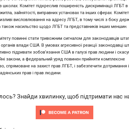
 в школах. Комітет підкреслив поширеність дискримінації ЛГБТ в
 житла, зайнятості, виправних установах та інших сферах. Коміте
изливі висловлювання на адресу ЛГБТ, в тому числі з боку дер
а також насильство щодо ЛГБТ та представників інших меншин.
ітету повинні стати тривожним сигналом для законодавців штаті
органів влади США. В умовах агресивної реакції законодавці шт
тивно підривати зобов’язання США в галузі прав людини і скасу
йні закони, а федеральний уряд повинен прийняти комплексне
о, спрямоване на захист прав ЛГБТ, і забезпечити дотримання 
мадянських прав і прав людини.
ось? Знайди хвилинку, щоб підтримати нас на