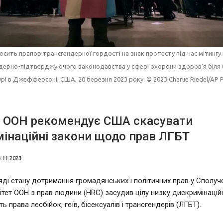
осить прапор трансгендерної гордості на знак протесту під час мітингу
дерно-підтверджуючого законодавства у сфері охорони здоров'я біля 
урі в Джефферсоні, США, 20 березня 2023 року. © 2023 Charlie Riedel/AP 
т ООН рекомендує США скасувати
інаційні закони щодо прав ЛГБТ
.11.2023
яді стану дотримання громадянських і політичних прав у Сполу
тет ООН з прав людини (HRC) засудив цілу низку дискримінаційн
права лесбійок, геїв, бісексуалів і трансгендерів (ЛГБТ).