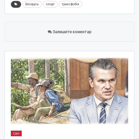
Білорусь
спорт
трансфобія
Залишити коментар
Світ