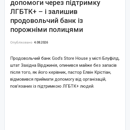
допомоги через підтримку
ЛГБТК+ – і залишив
продовольчий банк із
порожніми полицями
Опубліковано
4.08.2026
Продовольчий банк God’s Store House у місті Блуфілд,
штат Західна Вірджинія, опинився майже без запасів
після того, як його керівник, пастор Елвін Крістіан,
відмовився приймати допомогу від організацій,
пов’язаних із підтримкою ЛГБТК+ людей.