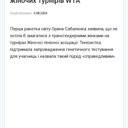
жіночих турнірів WTA
Опубліковано
5.08.2026
Перша ракетка світу Орина Сабалєнка заявила, що не
хотіла б змагатися з трансгендерними жінками на
турнірах Жіночої тенісної асоціації. Тенісистка
підтримала запровадження генетичного тестування
для учасниць і назвала такий підхід «справедливим».