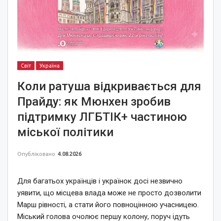
Світ
Україна
Коли ратуша відкривається для
Прайду: як Мюнхен зробив
підтримку ЛГБТІК+ частиною
міської політики
Опубліковано
4.08.2026
Для багатьох українців і українок досі незвично
уявити, що місцева влада може не просто дозволити
Марш рівності, а стати його повноцінною учасницею.
Міський голова очолює першу колону, поруч ідуть