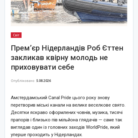
Світ
Прем’єр Нідерландів Роб Єттен
закликав квірну молодь не
приховувати себе
Опубліковано
5.08.2026
Амстердамський Canal Pride цього року знову
перетворив міські канали на велике веселкове свято.
Десятки яскраво оформлених човнів, музика, тисячі
прапорів і близько пів мільйона глядачів — саме так
виглядав один із головних заходів WorldPride, який
уперше проходить у Нідерландах.