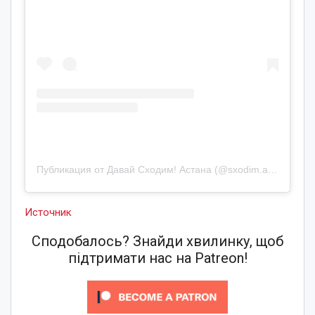
Публикация от Давай Сходим! Астана (@sxodim.astana)
27 
Источник
Сподобалось? Знайди хвилинку, щоб
підтримати нас на Patreon!