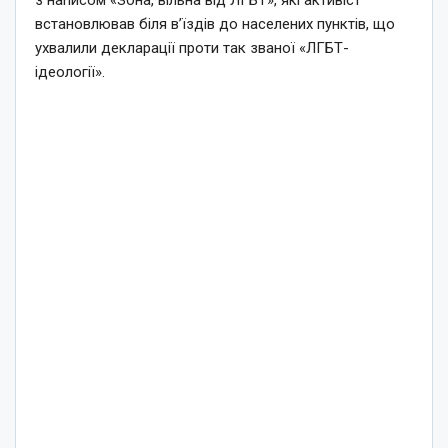
з написом «Зона, вільна від ЛГБТ», які активіст
встановлював біля в’їздів до населених пунктів, що
ухвалили декларації проти так званої «ЛГБТ-
ідеології».