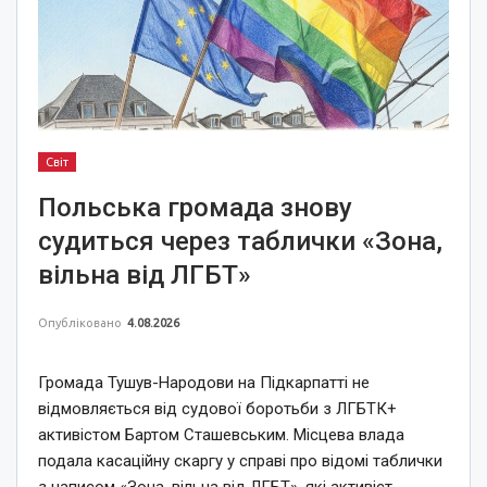
Світ
Польська громада знову
судиться через таблички «Зона,
вільна від ЛГБТ»
Опубліковано
4.08.2026
Громада Тушув-Народови на Підкарпатті не
відмовляється від судової боротьби з ЛГБТК+
активістом Бартом Сташевським. Місцева влада
подала касаційну скаргу у справі про відомі таблички