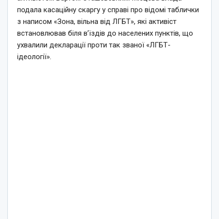
подала касаційну скаргу у справі про відомі таблички
з написом «Зона, вільна від ЛГБТ», які активіст
встановлював біля в’їздів до населених пунктів, що
ухвалили декларації проти так званої «ЛГБТ-
ідеології».