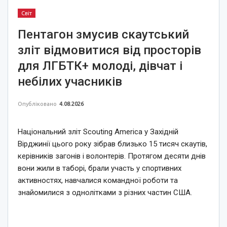
Світ
Пентагон змусив скаутський
зліт відмовитися від просторів
для ЛГБТК+ молоді, дівчат і
небілих учасників
Опубліковано
4.08.2026
Національний зліт Scouting America у Західній
Вірджинії цього року зібрав близько 15 тисяч скаутів,
керівників загонів і волонтерів. Протягом десяти днів
вони жили в таборі, брали участь у спортивних
активностях, навчалися командної роботи та
знайомилися з однолітками з різних частин США.