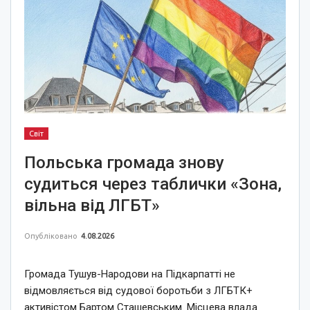
Світ
Польська громада знову
судиться через таблички «Зона,
вільна від ЛГБТ»
Опубліковано
4.08.2026
Громада Тушув-Народови на Підкарпатті не
відмовляється від судової боротьби з ЛГБТК+
активістом Бартом Сташевським. Місцева влада