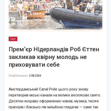
Світ
Прем’єр Нідерландів Роб Єттен
закликав квірну молодь не
приховувати себе
Опубліковано
5.08.2026
Амстердамський Canal Pride цього року знову
перетворив міські канали на велике веселкове свято.
Десятки яскраво оформлених човнів, музика, тисячі
прапорів і близько пів мільйона глядачів — саме так