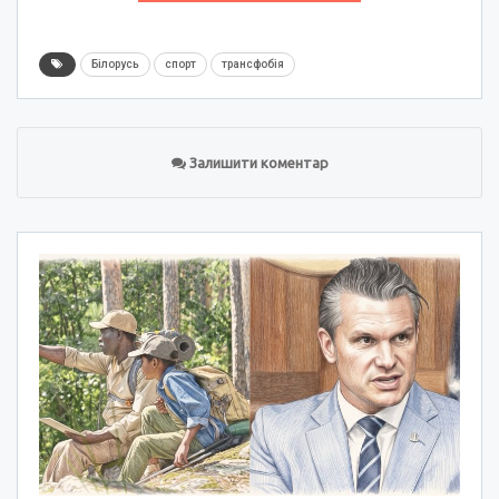
Білорусь
спорт
трансфобія
Залишити коментар