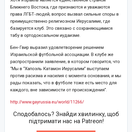
Ближнего Востока, где признаются и уважаются
права ЛГБТ-людей, вопрос вызвал сильные споры в
преимущественно религиозном Иерусалиме, где
базируется клуб. Это связано с сохраняющимися
табу в ортодоксальном иудаизме.
Бен-Гвир выразил удовлетворение решением
Израильской футбольной ассоциации. В клубе же
распространили заявление, в котором говорится, что
“Мы в “Хапоэль Катамон Иерусалим” выступаем
против расизма и насилия с момента основания, и мы
рады показать, что в футболе тоже есть место для
каждого, вне зависимости от происхождения”.
http://www.gayrussia.eu/world/11266/
Сподобалось? Знайди хвилинку, щоб
підтримати нас на Patreon!