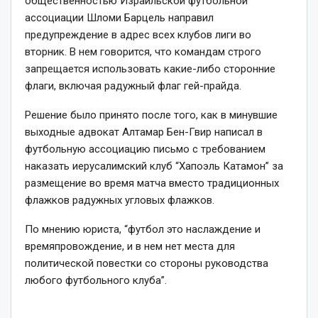
общественностью Израильской футбольной
ассоциации Шломи Барцель направил
предупреждение в адрес всех клубов лиги во
вторник. В нем говорится, что командам строго
запрещается использовать какие-либо сторонние
флаги, включая радужный флаг гей-прайда.
Решение было принято после того, как в минувшие
выходные адвокат Алтамар Бен-Гвир написал в
футбольную ассоциацию письмо с требованием
наказать иерусалимский клуб “Хапоэль Катамон” за
размещение во время матча вместо традиционных
флажков радужных угловых флажков.
По мнению юриста, “футбол это наслаждение и
времяпровождение, и в нем нет места для
политической повестки со стороны руководства
любого футбольного клуба”.