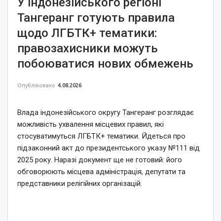
У індонезійського регіоні
Тангеранг готують правила
щодо ЛГБТК+ тематики:
правозахисники можуть
побоюватися нових обмежень
Опубліковано
4.08.2026
Влада індонезійського округу Тангеранг розглядає
можливість ухвалення місцевих правил, які
стосуватимуться ЛГБТК+ тематики. Йдеться про
підзаконний акт до президентського указу №111 від
2025 року. Наразі документ ще не готовий: його
обговорюють місцева адміністрація, депутати та
представники релігійних організацій.