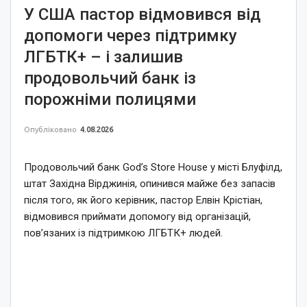
У США пастор відмовився від
допомоги через підтримку
ЛГБТК+ – і залишив
продовольчий банк із
порожніми полицями
Опубліковано
4.08.2026
Продовольчий банк God’s Store House у місті Блуфілд,
штат Західна Вірджинія, опинився майже без запасів
після того, як його керівник, пастор Елвін Крістіан,
відмовився приймати допомогу від організацій,
пов’язаних із підтримкою ЛГБТК+ людей.