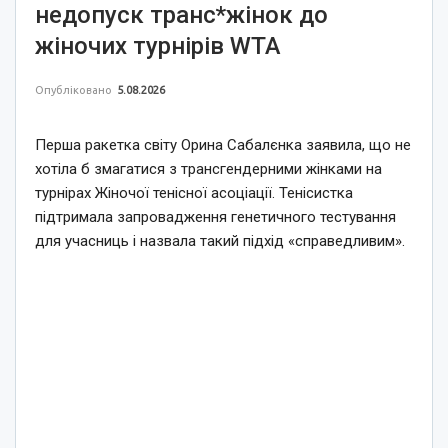
недопуск транс*жінок до
жіночих турнірів WTA
Опубліковано
5.08.2026
Перша ракетка світу Орина Сабалєнка заявила, що не
хотіла б змагатися з трансгендерними жінками на
турнірах Жіночої тенісної асоціації. Тенісистка
підтримала запровадження генетичного тестування
для учасниць і назвала такий підхід «справедливим».