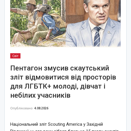
Світ
Пентагон змусив скаутський
зліт відмовитися від просторів
для ЛГБТК+ молоді, дівчат і
небілих учасників
Опубліковано
4.08.2026
Національний зліт Scouting America у Західній