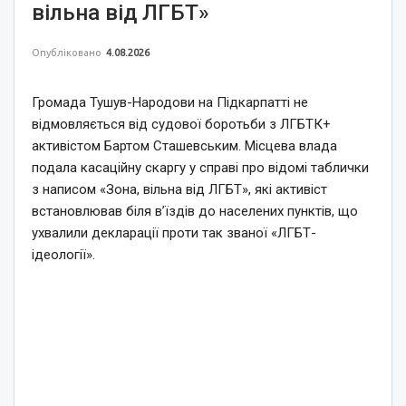
вільна від ЛГБТ»
Опубліковано
4.08.2026
Громада Тушув-Народови на Підкарпатті не
відмовляється від судової боротьби з ЛГБТК+
активістом Бартом Сташевським. Місцева влада
подала касаційну скаргу у справі про відомі таблички
з написом «Зона, вільна від ЛГБТ», які активіст
встановлював біля в’їздів до населених пунктів, що
ухвалили декларації проти так званої «ЛГБТ-
ідеології».