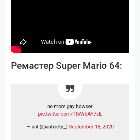
Ремастер Super Mario 64:
no more gay bowser
pic.twitter.com/TI5WbAY7vE
— ant (@antxiety_)
September 18, 2020