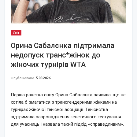
Світ
Орина Сабалєнка підтримала
недопуск транс*жінок до
жіночих турнірів WTA
Опубліковано
5.08.2026
Перша ракетка світу Орина Сабалєнка заявила, що не
хотіла б змагатися з трансгендерними жінками на
турнірах Жіночої тенісної асоціації. Тенісистка
підтримала запровадження генетичного тестування
для учасниць і назвала такий підхід «справедливим».