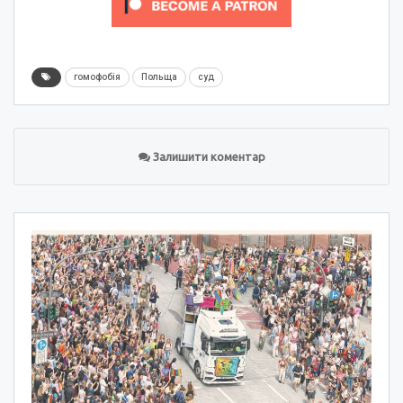
гомофобія
Польща
суд
Залишити коментар