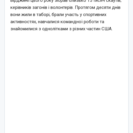
Вірджинії цього року зібрав близько 15 тисяч скаутів,
керівників загонів і волонтерів. Протягом десяти днів
вони жили в таборі, брали участь у спортивних
активностях, навчалися командної роботи та
знайомилися з однолітками з різних частин США.