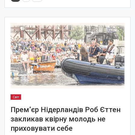
Світ
Прем’єр Нідерландів Роб Єттен
закликав квірну молодь не
приховувати себе