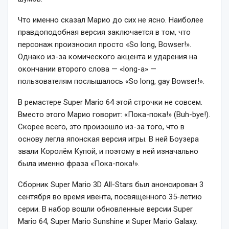
Что именно сказал Марио до сих не ясно. Наиболее
правдоподобная версия заключается в том, что
персонаж произносил просто «So long, Bowser!».
Однако из-за комического акцента и ударения на
окончании второго слова — «long-a» —
пользователям послышалось «So long, gay Bowser!».
В ремастере Super Mario 64 этой строчки не совсем.
Вместо этого Марио говорит: «Пока-пока!» (Buh-bye!).
Скорее всего, это произошло из-за того, что в
основу легла японская версия игры. В ней Боузера
звали Королём Купой, и поэтому в ней изначально
была именно фраза «Пока-пока!».
Сборник Super Mario 3D All-Stars был анонсирован 3
сентября во время ивента, посвященного 35-летию
серии. В набор вошли обновленные версии Super
Mario 64, Super Mario Sunshine и Super Mario Galaxy.