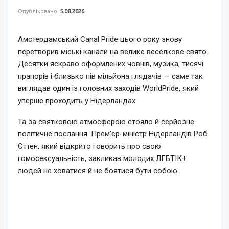
Опубліковано
5.08.2026
Амстердамський Canal Pride цього року знову
перетворив міські канали на велике веселкове свято.
Десятки яскраво оформлених човнів, музика, тисячі
прапорів і близько пів мільйона глядачів — саме так
виглядав один із головних заходів WorldPride, який
уперше проходить у Нідерландах.
Та за святковою атмосферою стояло й серйозне
політичне послання. Прем’єр-міністр Нідерландів Роб
Єттен, який відкрито говорить про свою
гомосексуальність, закликав молодих ЛГБТІК+
людей не ховатися й не боятися бути собою.