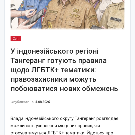
Світ
У індонезійського регіоні
Тангеранг готують правила
щодо ЛГБТК+ тематики:
правозахисники можуть
побоюватися нових обмежень
Опубліковано
4.08.2026
Влада індонезійського округу Тангеранг розглядає
можливість ухвалення місцевих правил, які
стосуватимуться ЛГБТК+ тематики. Йдеться про