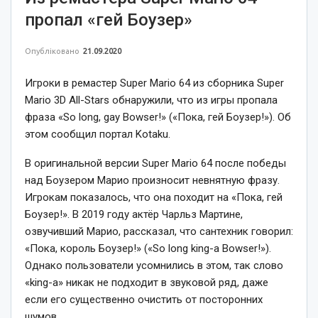
пропал «гей Боузер»
Опубліковано
21.09.2020
Игроки в ремастер Super Mario 64 из сборника Super
Mario 3D All-Stars обнаружили, что из игры пропала
фраза «So long, gay Bowser!» («Пока, гей Боузер!»). Об
этом сообщил портал Kotaku.
В оригинальной версии Super Mario 64 после победы
над Боузером Марио произносит невнятную фразу.
Игрокам показалось, что она походит на «Пока, гей
Боузер!». В 2019 году актёр Чарльз Мартине,
озвучивший Марио, рассказал, что сантехник говорил:
«Пока, король Боузер!» («So long king-a Bowser!»).
Однако пользователи усомнились в этом, так слово
«king-a» никак не подходит в звуковой ряд, даже
если его существенно очистить от посторонних
шумов.