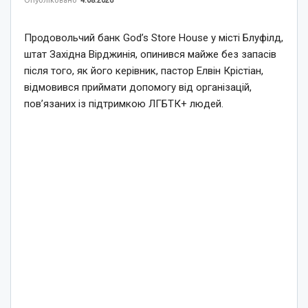
Опубліковано
4.08.2026
Продовольчий банк God’s Store House у місті Блуфілд,
штат Західна Вірджинія, опинився майже без запасів
після того, як його керівник, пастор Елвін Крістіан,
відмовився приймати допомогу від організацій,
пов’язаних із підтримкою ЛГБТК+ людей.