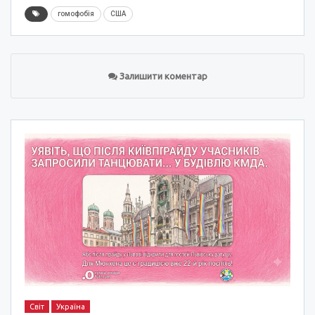
гомофобія
США
Залишити коментар
Світ
Україна