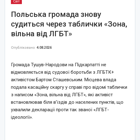
Світ
Польська громада знову
судиться через таблички «Зона,
вільна від ЛГБТ»
Опубліковано
4.08.2026
Громада Тушув-Народови на Підкарпатті не
відмовляється від судової боротьби з ЛГБТК+
активістом Бартом Сташевським. Місцева влада
подала касаційну скаргу у справі про відомі таблички
з написом «Зона, вільна від ЛГБТ», які активіст
встановлював біля в’їздів до населених пунктів, що
ухвалили декларації проти так званої «ЛГБТ-
ідеології».