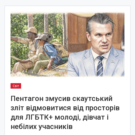
Світ
Пентагон змусив скаутський
зліт відмовитися від просторів
для ЛГБТК+ молоді, дівчат і
небілих учасників