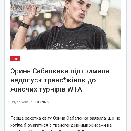
Світ
Орина Сабалєнка підтримала
недопуск транс*жінок до
жіночих турнірів WTA
Опубліковано
5.08.2026
Перша ракетка світу Орина Сабалєнка заявила, що не
хотіла б змагатися з трансгендерними жінками на