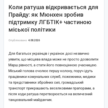
Коли ратуша відкривається для
Прайду: як Мюнхен зробив
підтримку ЛГБТІК+ частиною
міської політики
Опубліковано
4.08.2026
Для багатьох українців і українок досі незвично
уявити, що місцева влада може не просто дозволити
Марш рівності, а стати його повноцінною учасницею.
Міський голова очолює першу колону, поруч ідуть
працівники комунальних служб, пожежники, медики
та представники збройних сил, громадський
транспорт прикрашають веселковими прапорами, а
після ходи ратуша перетворюється на величезний
танцювальний майданчик.