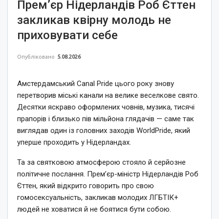
Прем’єр Нідерландів Роб Єттен
закликав квірну молодь не
приховувати себе
Опубліковано
5.08.2026
Амстердамський Canal Pride цього року знову
перетворив міські канали на велике веселкове свято.
Десятки яскраво оформлених човнів, музика, тисячі
прапорів і близько пів мільйона глядачів — саме так
виглядав один із головних заходів WorldPride, який
уперше проходить у Нідерландах.
Та за святковою атмосферою стояло й серйозне
політичне послання. Прем’єр-міністр Нідерландів Роб
Єттен, який відкрито говорить про свою
гомосексуальність, закликав молодих ЛГБТІК+
людей не ховатися й не боятися бути собою.