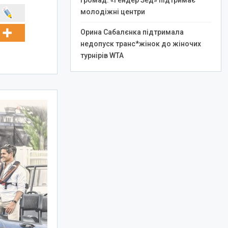
громад: «Гендер Зед» підтримає
молодіжні центри
Орина Сабалєнка підтримала
недопуск транс*жінок до жіночих
турнірів WTA