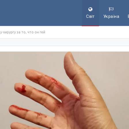
Світ
Україна
хирургу за то, что он гей