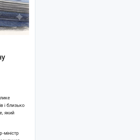
ну
елике
в і близько
e, який
-міністр