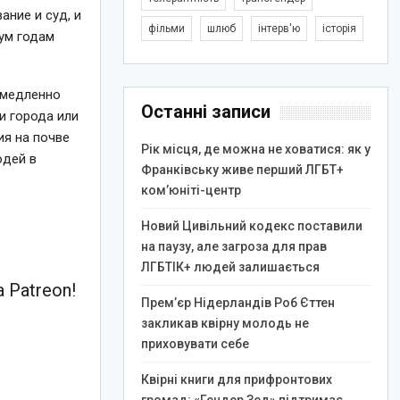
ание и суд, и
фільми
шлюб
інтерв'ю
історія
вум годам
емедленно
Останні записи
и города или
ия на почве
Рік місця, де можна не ховатися: як у
юдей в
Франківську живе перший ЛГБТ+
ком’юніті-центр
Новий Цивільний кодекс поставили
на паузу, але загроза для прав
ЛГБТІК+ людей залишається
 Patreon!
Прем’єр Нідерландів Роб Єттен
закликав квірну молодь не
приховувати себе
Квірні книги для прифронтових