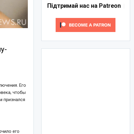
Підтримай нас на Patreon
у-
лючения. Его
овека, чтобы
ем признался
рчило его