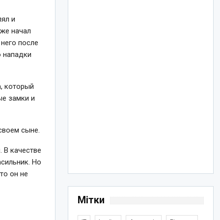
лял и
кже начал
 него после
о нападки
а, который
ые замки и
своем сыне.
. В качестве
асильник. Но
то он не
Мітки