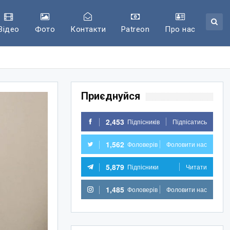
Відео
Фото
Контакти
Patreon
Про нас
Приєднуйся
2,453
Підпісників
Підпісатись
1,562
Фоловерів
Фоловити нас
5,879
Підпісники
Читати
1,485
Фоловерів
Фоловити нас