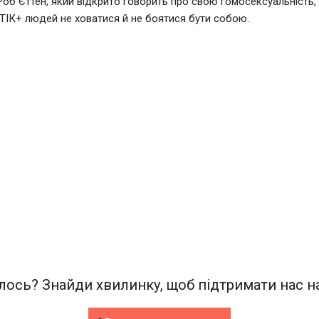
Роб Єттен, який відкрито говорить про свою гомосексуальність,
ІК+ людей не ховатися й не боятися бути собою.
ось? Знайди хвилинку, щоб підтримати нас на