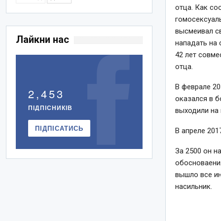
отца. Как со
гомосексуаль
высмеивал св
Лайкни нас
нападать на 
42 лет совме
отца.
В феврале 20
2,453
оказался в б
ПІДПІСНИКІВ
выходили на 
ПІДПІСАТИСЬ
В апреле 201
За 2500 он н
обосноваения
вышло все ин
насильник.