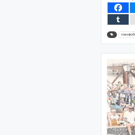
гомофоб