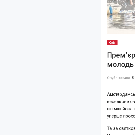
Світ
Прем’єр
молодь 
Опубліковано
5.
Амстердамськ
веселкове св
пів мільйона 
уперше прохо
Та за святко