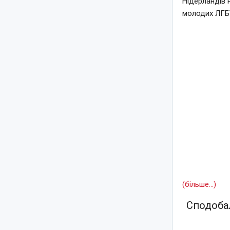
Нідерландів 
молодих ЛГБТ
(більше…)
Сподобал