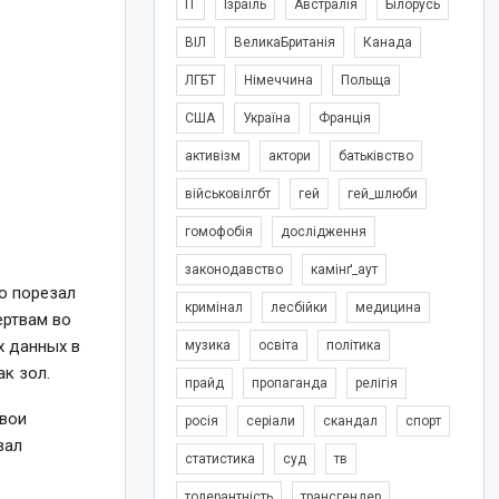
IT
Ізраїль
Австралія
Білорусь
ВІЛ
ВеликаБританія
Канада
ЛГБТ
Німеччина
Польща
США
Україна
Франція
активізм
актори
батьківство
військовілгбт
гей
гей_шлюби
гомофобія
дослідження
законодавство
камінґ_аут
то порезал
кримінал
лесбійки
медицина
ертвам во
х данных в
музика
освіта
політика
ак зол.
прайд
пропаганда
релігія
свои
росія
серіали
скандал
спорт
вал
статистика
суд
тв
толерантність
трансгендер