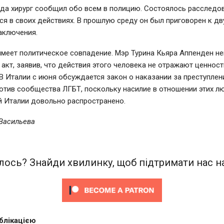
ода хирург сообщил обо всем в полицию. Состоялось расследов
ся в своих действиях. В прошлую среду он был приговорен к д
аключения.
имеет политическое совпадение. Мэр Турина Кьяра Аппенден н
 акт, заявив, что действия этого человека не отражают ценност
 В Италии с июня обсуждается закон о наказании за преступлен
отив сообщества ЛГБТ, поскольку насилие в отношении этих л
й Италии довольно распространено.
 Васильева
ось? Знайди хвилинку, щоб підтримати нас на
блікацією