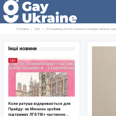
Головна
Світ
Итальянец хотел сломать пальцы своему сыну-
Інші новини
Світ
Коли ратуша відкривається для
Прайду: як Мюнхен зробив
підтримку ЛГБТІК+ частиною…