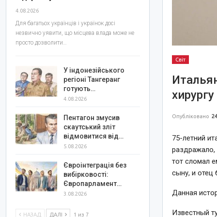
4.08.2026
Для багатьох українців і українок досі
незвично уявити, що місцева влада може не
просто дозволити…
Світ
У індонезійського
Итальян
регіоні Тангеранг
готують…
хирургу 
4.08.2026
Опубліковано
24
Пентагон змусив
скаутський зліт
відмовитися від…
75-летний ит
5.08.2026
раздражало, 
тот сломал е
Євроінтеграція без
сыну, и отец
вибірковості:
Європарламент…
Данная истор
3.08.2026
Известный ту
НАЗАД
ДАЛІ
1 из 7