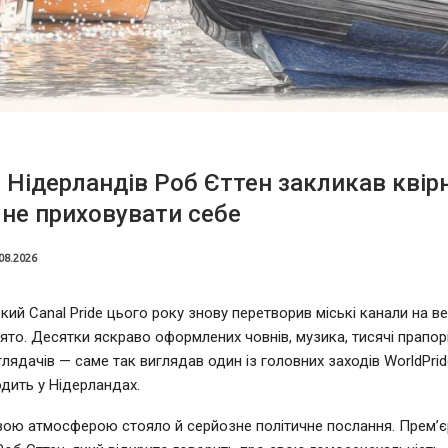
 Нідерландів Роб Єттен закликав квір
не приховувати себе
08.2026
ий Canal Pride цього року знову перетворив міські канали на в
ято. Десятки яскраво оформлених човнів, музика, тисячі прапорі
глядачів — саме так виглядав один із головних заходів WorldPrid
дить у Нідерландах.
вою атмосферою стояло й серйозне політичне послання. Прем’єр