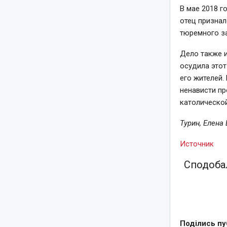
В мае 2018 г
отец признал
тюремного з
Дело также 
осудила этот
его жителей.
ненависти пр
католическо
Турин, Елена
Источник
Сподобал
Поділись пу