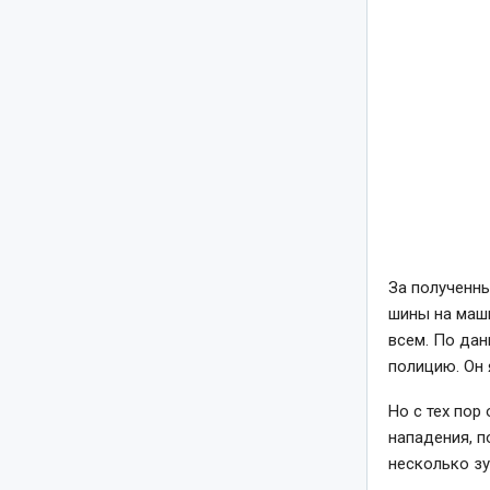
За полученны
шины на маши
всем. По дан
полицию. Он 
Но с тех пор
нападения, 
несколько зу