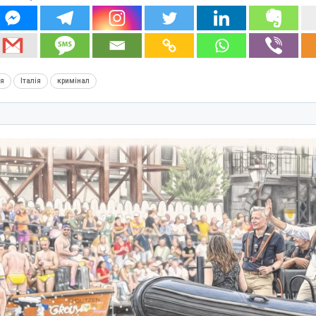
ія
Італія
кримінал