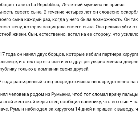
общает газета La Repubblica, 75-летний мужчина не принял
ность своего сына. В течение четырех лет он словесно оскорб
оего сына каждый раз, когда у него была возможность. Он та
свою жену, которая защищала своего сына. Она решила уйти от
стной жизни. Сын, естественно, встал на ее сторону, что усилил
17 года он нанял двух борцов, которые избили партнера хирург
ольнице, и с тех пор его сын и его друг регулярно меняли дверн
публику только в компании своих друзей.
7 года разъяренный отец сосредоточился непосредственно на 
анял человека родом из Румынии, чтоб тот сломал врачу пальцы
 этой жестокой меры отец сообщил наемнику, что его сын – н
аче. Румын наблюдал за хирургом 14 дней и пришел к выводу, ч