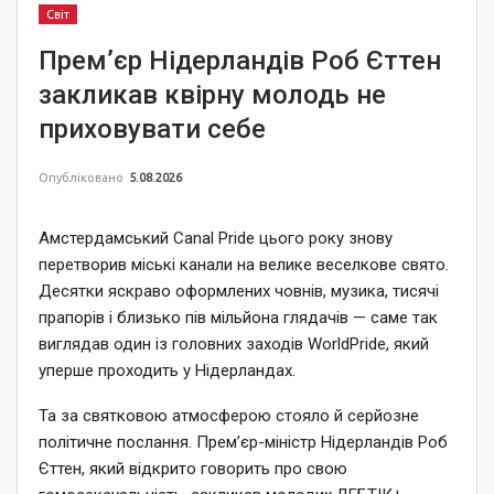
Світ
Прем’єр Нідерландів Роб Єттен
закликав квірну молодь не
приховувати себе
Опубліковано
5.08.2026
Амстердамський Canal Pride цього року знову
перетворив міські канали на велике веселкове свято.
Десятки яскраво оформлених човнів, музика, тисячі
прапорів і близько пів мільйона глядачів — саме так
виглядав один із головних заходів WorldPride, який
уперше проходить у Нідерландах.
Та за святковою атмосферою стояло й серйозне
політичне послання. Прем’єр-міністр Нідерландів Роб
Єттен, який відкрито говорить про свою