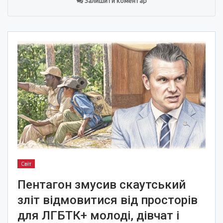
Залишити коментар
Світ
Пентагон змусив скаутський
зліт відмовитися від просторів
для ЛГБТК+ молоді, дівчат і