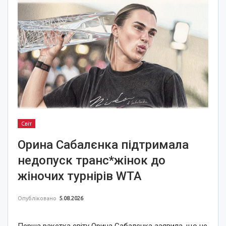
Світ
Орина Сабалєнка підтримала
недопуск транс*жінок до
жіночих турнірів WTA
Опубліковано
5.08.2026