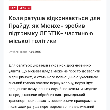
Світ
Україна
Коли ратуша відкривається для
Прайду: як Мюнхен зробив
підтримку ЛГБТІК+ частиною
міської політики
Опубліковано
4.08.2026
Для багатьох українців і українок досі незвично
уявити, що місцева влада може не просто дозволити
Марш рівності, а стати його повноцінною учасницею.
Міський голова очолює першу колону, поруч ідуть
працівники комунальних служб, пожежники, медики
та представники збройних сил, громадський
транспорт прикрашають веселковими прапорами, а
після ходи ратуша перетворюється на величезний