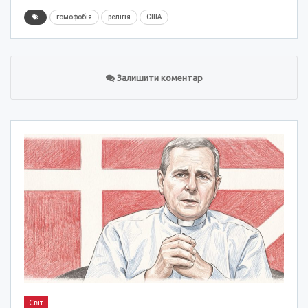
гомофобія
релігія
США
Залишити коментар
Світ