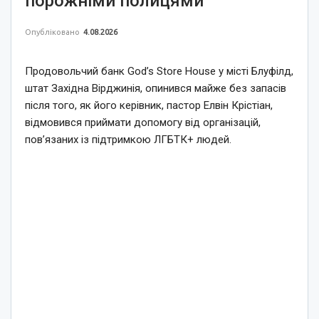
порожніми полицями
Опубліковано
4.08.2026
Продовольчий банк God’s Store House у місті Блуфілд,
штат Західна Вірджинія, опинився майже без запасів
після того, як його керівник, пастор Елвін Крістіан,
відмовився приймати допомогу від організацій,
пов’язаних із підтримкою ЛГБТК+ людей.