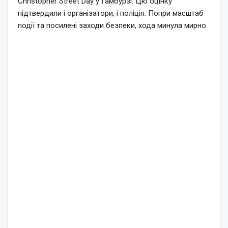
Christopher Street Day у Гамбурзі. Цю оцінку
підтвердили і організатори, і поліція. Попри масштаб
події та посилені заходи безпеки, хода минула мирно.