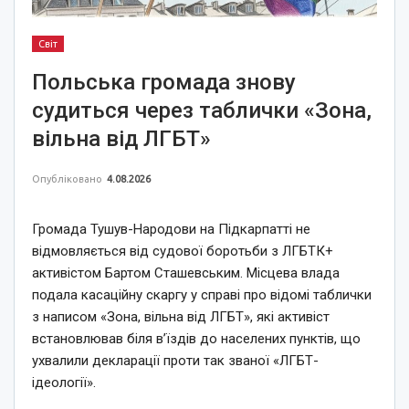
Світ
Польська громада знову
судиться через таблички «Зона,
вільна від ЛГБТ»
Опубліковано
4.08.2026
Громада Тушув-Народови на Підкарпатті не
відмовляється від судової боротьби з ЛГБТК+
активістом Бартом Сташевським. Місцева влада
подала касаційну скаргу у справі про відомі таблички
з написом «Зона, вільна від ЛГБТ», які активіст
встановлював біля в’їздів до населених пунктів, що
ухвалили декларації проти так званої «ЛГБТ-
ідеології».