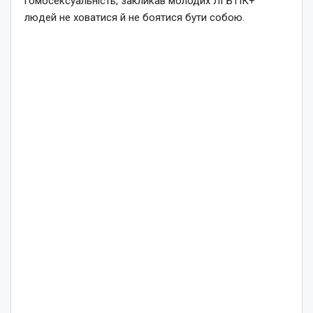
гомосексуальність, закликав молодих ЛГБТІК+
людей не ховатися й не боятися бути собою.