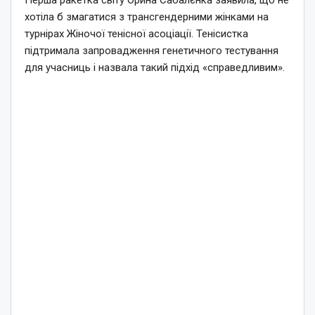
Перша ракетка світу Орина Сабалєнка заявила, що не
хотіла б змагатися з трансгендерними жінками на
турнірах Жіночої тенісної асоціації. Тенісистка
підтримала запровадження генетичного тестування
для учасниць і назвала такий підхід «справедливим».