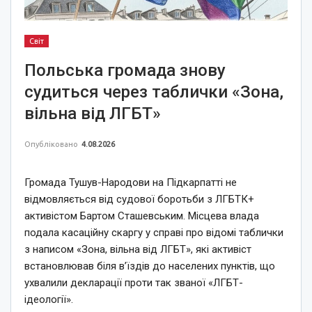
Світ
Польська громада знову
судиться через таблички «Зона,
вільна від ЛГБТ»
Опубліковано
4.08.2026
Громада Тушув-Народови на Підкарпатті не
відмовляється від судової боротьби з ЛГБТК+
активістом Бартом Сташевським. Місцева влада
подала касаційну скаргу у справі про відомі таблички
з написом «Зона, вільна від ЛГБТ», які активіст
встановлював біля в’їздів до населених пунктів, що
ухвалили декларації проти так званої «ЛГБТ-
ідеології».