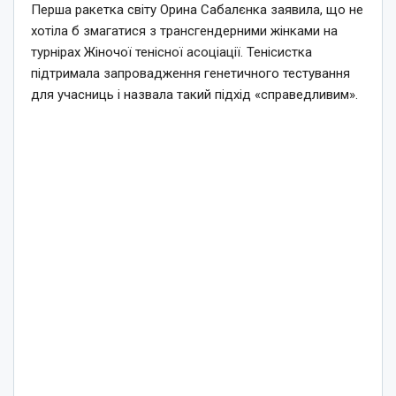
Перша ракетка світу Орина Сабалєнка заявила, що не
хотіла б змагатися з трансгендерними жінками на
турнірах Жіночої тенісної асоціації. Тенісистка
підтримала запровадження генетичного тестування
для учасниць і назвала такий підхід «справедливим».