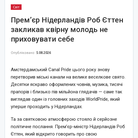
Світ
Прем’єр Нідерландів Роб Єттен
закликав квірну молодь не
приховувати себе
Опубліковано
5.08.2026
Амстердамський Canal Pride цього року знову
перетворив міські канали на велике веселкове свято.
Десятки яскраво оформлених човнів, музика, тисячі
прапорів і близько пів мільйона глядачів — саме так
виглядав один із головних заходів WorldPride, який
уперше проходить у Нідерландах.
Та за святковою атмосферою стояло й серйозне
політичне послання. Прем’єр-міністр Нідерландів Роб
Єттен, який відкрито говорить про свою