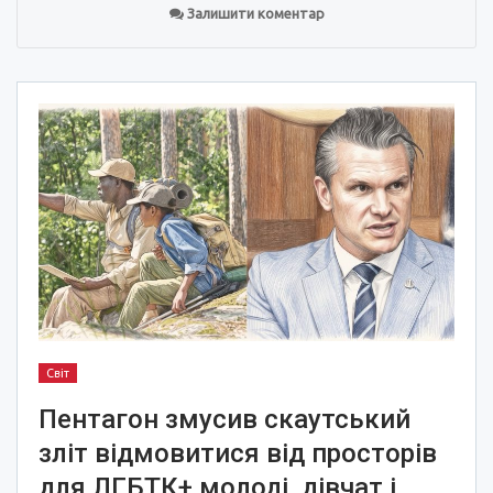
Залишити коментар
Світ
Пентагон змусив скаутський
зліт відмовитися від просторів
для ЛГБТК+ молоді, дівчат і