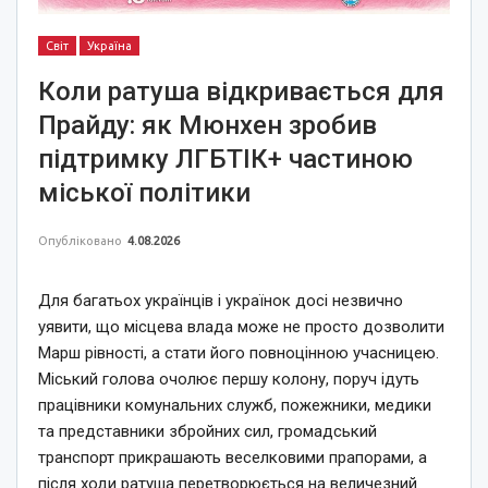
Світ
Україна
Коли ратуша відкривається для
Прайду: як Мюнхен зробив
підтримку ЛГБТІК+ частиною
міської політики
Опубліковано
4.08.2026
Для багатьох українців і українок досі незвично
уявити, що місцева влада може не просто дозволити
Марш рівності, а стати його повноцінною учасницею.
Міський голова очолює першу колону, поруч ідуть
працівники комунальних служб, пожежники, медики
та представники збройних сил, громадський
транспорт прикрашають веселковими прапорами, а
після ходи ратуша перетворюється на величезний