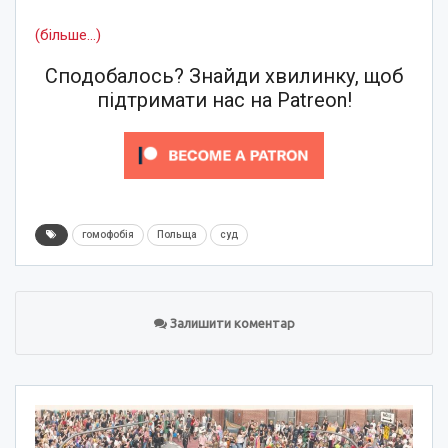
(більше…)
Сподобалось? Знайди хвилинку, щоб
підтримати нас на Patreon!
гомофобія
Польща
суд
Залишити коментар