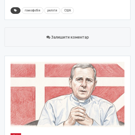
гомофобія
релігія
США
Залишити коментар