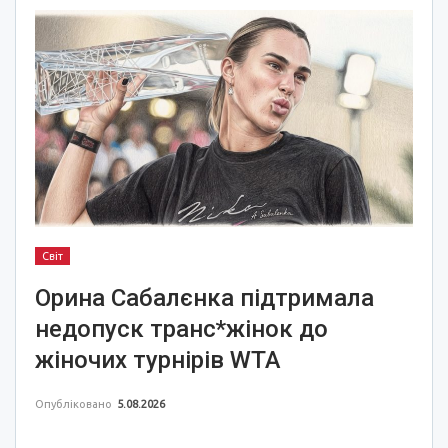
Світ
Орина Сабалєнка підтримала
недопуск транс*жінок до
жіночих турнірів WTA
Опубліковано
5.08.2026