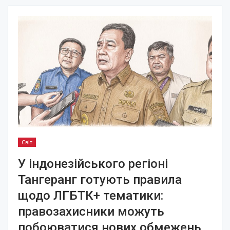
Світ
У індонезійського регіоні
Тангеранг готують правила
щодо ЛГБТК+ тематики:
правозахисники можуть
побоюватися нових обмежень