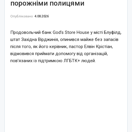
порожніми полицями
Опубліковано
4.08.2026
Продовольчий банк God’s Store House у місті Блуфілд,
штат Західна Вірджинія, опинився майже без запасів
після того, як його керівник, пастор Елвін Крістіан,
відмовився приймати допомогу від організацій,
пов’язаних із підтримкою ЛГБТК+ людей.