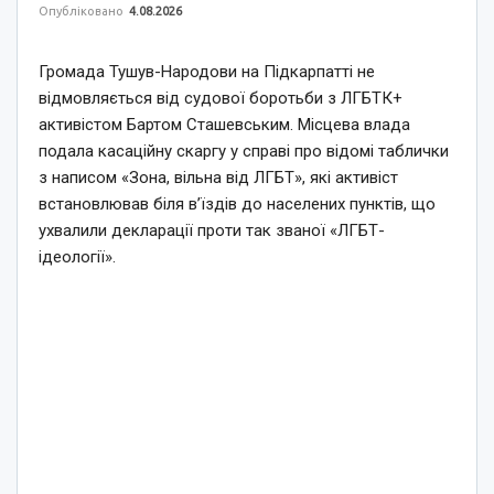
Опубліковано
4.08.2026
Громада Тушув-Народови на Підкарпатті не
відмовляється від судової боротьби з ЛГБТК+
активістом Бартом Сташевським. Місцева влада
подала касаційну скаргу у справі про відомі таблички
з написом «Зона, вільна від ЛГБТ», які активіст
встановлював біля в’їздів до населених пунктів, що
ухвалили декларації проти так званої «ЛГБТ-
ідеології».