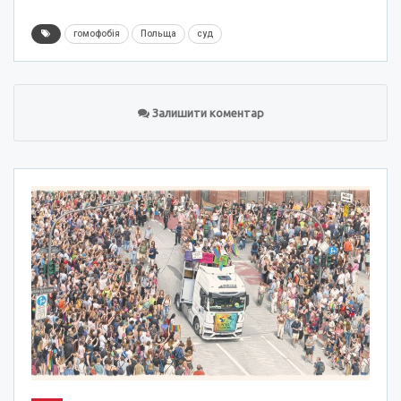
гомофобія
Польща
суд
Залишити коментар