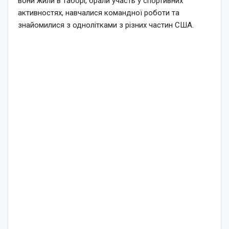
вони жили в таборі, брали участь у спортивних
активностях, навчалися командної роботи та
знайомилися з однолітками з різних частин США.