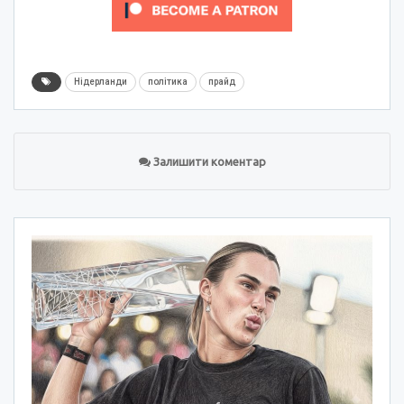
Нідерланди
політика
прайд
Залишити коментар