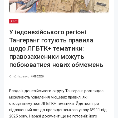
Світ
У індонезійського регіоні
Тангеранг готують правила
щодо ЛГБТК+ тематики:
правозахисники можуть
побоюватися нових обмежень
Опубліковано
4.08.2026
Влада індонезійського округу Тангеранг розглядає
можливість ухвалення місцевих правил, які
стосуватимуться ЛГБТК+ тематики. Йдеться про
підзаконний акт до президентського указу №111 від
2025 року. Наразі документ ще не готовий: його