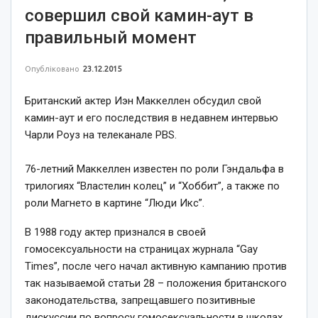
совершил свой камин-аут в
правильный момент
Опубліковано
23.12.2015
Британский актер Иэн Маккеллен обсудил свой
камин-аут и его последствия в недавнем интервью
Чарли Роуз на телеканале PBS.
76-летний Маккеллен известен по роли Гэндальфа в
трилогиях “Властелин колец” и “Хоббит”, а также по
роли Магнето в картине “Люди Икс”.
В 1988 году актер признался в своей
гомосексуальности на страницах журнала “Gay
Times”, после чего начал активную кампанию против
так называемой статьи 28 – положения британского
законодательства, запрещавшего позитивные
дискуссии по вопросу гомосексуальности в школах.