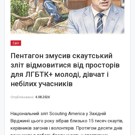
Світ
Пентагон змусив скаутський
зліт відмовитися від просторів
для ЛГБТК+ молоді, дівчат і
небілих учасників
Опубліковано
4.08.2026
Національний зліт Scouting America у Західній
Вірджинії цього року зібрав близько 15 тисяч скаутів,
керівників загонів і волонтерів. Протягом десяти днів