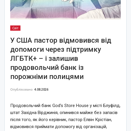
Світ
У США пастор відмовився від
допомоги через підтримку
ЛГБТК+ – і залишив
продовольчий банк із
порожніми полицями
Опубліковано
4.08.2026
Продовольчий банк God’s Store House у місті Блуфілд,
штат Західна Вірджинія, опинився майже без запасів
після того, як його керівник, пастор Елвін Крістіан,
відмовився приймати допомогу від організацій,