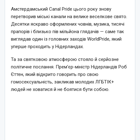
Амстердамський Canal Pride цього року знову
перетворив міські канали на велике веселкове свято.
Десятки яскраво оформлених човнів, музика, тисячі
прапорів і близько пів мільйона глядачів — саме так
виглядав один із головних заходів WorldPride, який
уперше проходить у Нідерландах.
Та за святковою атмосферою стояло й серйозне
політичне послання. Прем’єр-міністр Нідерландів Роб
Єттен, який відкрито говорить про свою
гомосексуальність, закликав молодих ЛГБТІК+
людей не ховатися й не боятися бути собою.