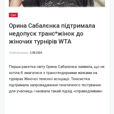
Світ
Орина Сабалєнка підтримала
недопуск транс*жінок до
жіночих турнірів WTA
Опубліковано
5.08.2026
Перша ракетка світу Орина Сабалєнка заявила, що не
хотіла б змагатися з трансгендерними жінками на
турнірах Жіночої тенісної асоціації. Тенісистка
підтримала запровадження генетичного тестування
для учасниць і назвала такий підхід «справедливим».