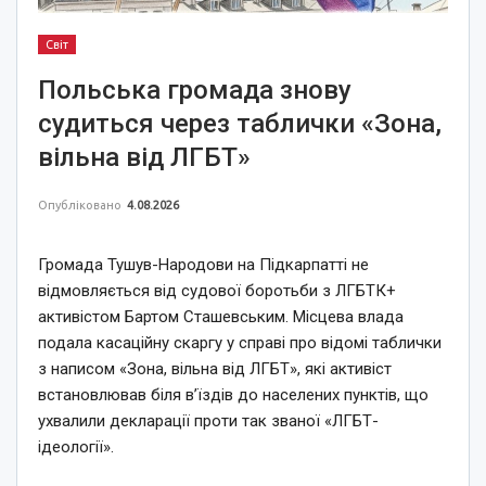
Світ
Польська громада знову
судиться через таблички «Зона,
вільна від ЛГБТ»
Опубліковано
4.08.2026
Громада Тушув-Народови на Підкарпатті не
відмовляється від судової боротьби з ЛГБТК+
активістом Бартом Сташевським. Місцева влада
подала касаційну скаргу у справі про відомі таблички
з написом «Зона, вільна від ЛГБТ», які активіст
встановлював біля в’їздів до населених пунктів, що
ухвалили декларації проти так званої «ЛГБТ-
ідеології».