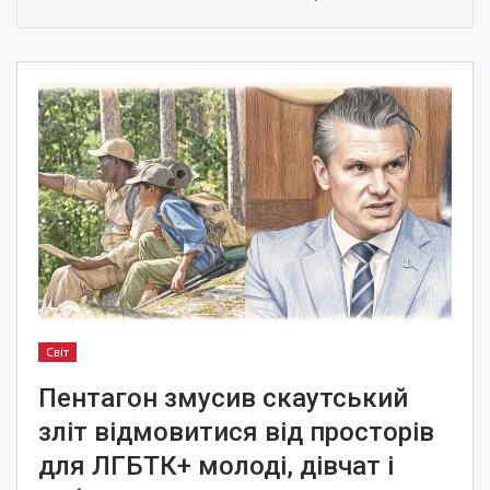
Світ
Пентагон змусив скаутський
зліт відмовитися від просторів
для ЛГБТК+ молоді, дівчат і