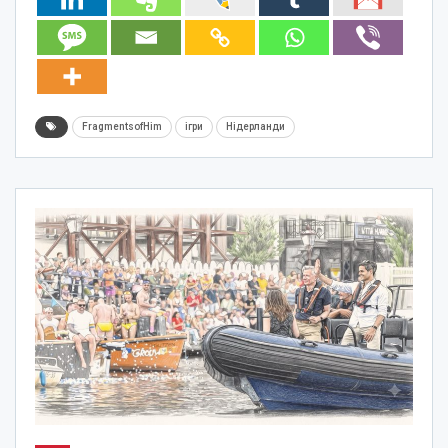
FragmentsofHim
ігри
Нідерланди