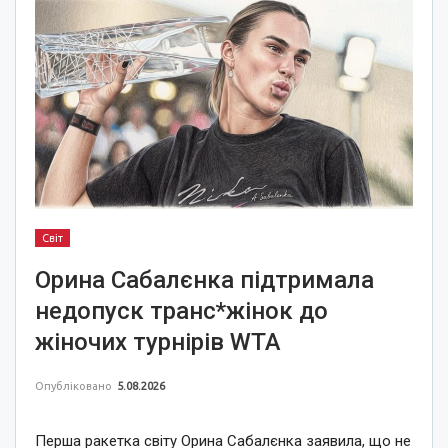
Світ
Орина Сабалєнка підтримала
недопуск транс*жінок до
жіночих турнірів WTA
Опубліковано
5.08.2026
Перша ракетка світу Орина Сабалєнка заявила, що не