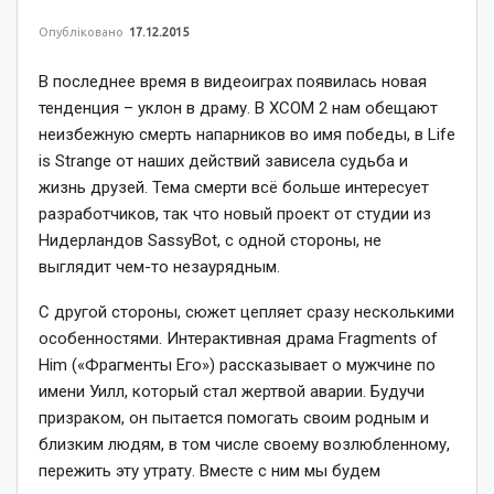
Опубліковано
17.12.2015
В последнее время в видеоиграх появилась новая
тенденция – уклон в драму. В XCOM 2 нам обещают
неизбежную смерть напарников во имя победы, в Life
is Strange от наших действий зависела судьба и
жизнь друзей. Тема смерти всё больше интересует
разработчиков, так что новый проект от студии из
Нидерландов SassyBot, с одной стороны, не
выглядит чем-то незаурядным.
С другой стороны, сюжет цепляет сразу несколькими
особенностями. Интерактивная драма Fragments of
Him («Фрагменты Его») рассказывает о мужчине по
имени Уилл, который стал жертвой аварии. Будучи
призраком, он пытается помогать своим родным и
близким людям, в том числе своему возлюбленному,
пережить эту утрату. Вместе с ним мы будем