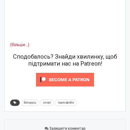
(більше…)
Сподобалось? Знайди хвилинку, щоб
підтримати нас на Patreon!
Білорусь
спорт
трансфобія
Залишити коментар