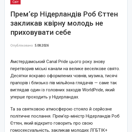
Світ
Прем’єр Нідерландів Роб Єттен
закликав квірну молодь не
приховувати себе
Опубліковано
5.08.2026
Амстердамський Canal Pride цього року знову
перетворив міські канали на велике веселкове свято.
Десятки яскраво оформлених човнів, музика, тисячі
прапорів і близько пів мільйона глядачів — саме так
виглядав один із головних заходів WorldPride, який
уперше проходить у Нідерландах.
Та за святковою атмосферою стояло й серйозне
політичне послання. Прем’єр-міністр Нідерландів Роб
Єттен, який відкрито говорить про свою
гомосексуальність, закликав молодих ЛГБТІК+