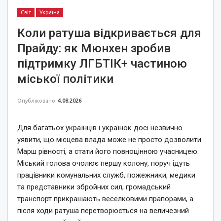
Світ
Україна
Коли ратуша відкривається для
Прайду: як Мюнхен зробив
підтримку ЛГБТІК+ частиною
міської політики
Опубліковано
4.08.2026
Для багатьох українців і українок досі незвично
уявити, що місцева влада може не просто дозволити
Марш рівності, а стати його повноцінною учасницею.
Міський голова очолює першу колону, поруч ідуть
працівники комунальних служб, пожежники, медики
та представники збройних сил, громадський
транспорт прикрашають веселковими прапорами, а
після ходи ратуша перетворюється на величезний