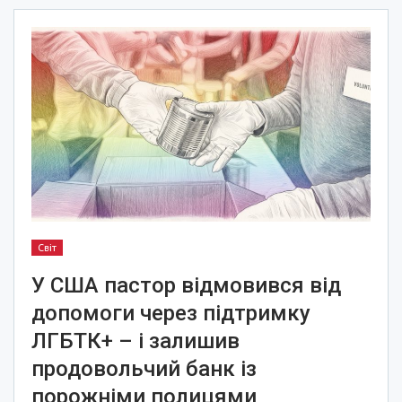
Світ
У США пастор відмовився від
допомоги через підтримку
ЛГБТК+ – і залишив
продовольчий банк із
порожніми полицями