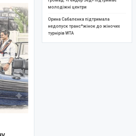
громад: «Гендер Зед» підтримає
молодіжні центри
Орина Сабалєнка підтримала
недопуск транс*жінок до жіночих
турнірів WTA
ну