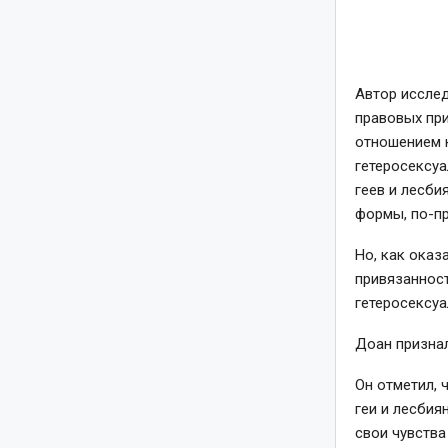
Автор исслед
правовых при
отношением 
гетеросексу
геев и лесби
формы, по-пр
Но, как оказ
привязаннос
гетеросексу
Доан призна
Он отметил, 
геи и лесбия
свои чувства