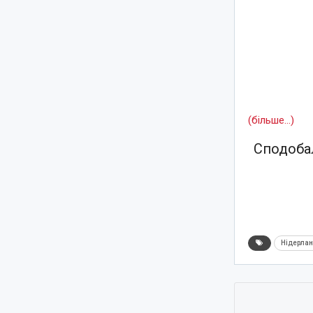
(більше…)
Сподобал
Нідерла