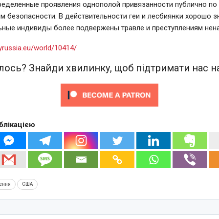
ределенные проявления однополой привязанности публично по
 безопасности. В действительности геи и лесбиянки хорошо з
ьные индивиды более подвержены травле и преступлениям нена
yrussia.eu/world/10414/
ось? Знайди хвилинку, щоб підтримати нас на
блікацією
ення
США