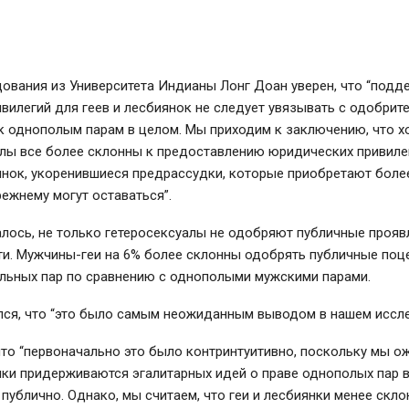
ования из Университета Индианы Лонг Доан уверен, что “подд
вилегий для геев и лесбиянок не следует увязывать с одобри
к однополым парам в целом. Мы приходим к заключению, что х
алы все более склонны к предоставлению юридических привиле
янок, укоренившиеся предрассудки, которые приобретают боле
ежнему могут оставаться”.
алось, не только гетеросексуалы не одобряют публичные прояв
ти. Мужчины-геи на 6% более склонны одобрять публичные поц
альных пар по сравнению с однополыми мужскими парами.
лся, что “это было самым неожиданным выводом в нашем иссле
что “первоначально это было контринтуитивно, поскольку мы о
нки придерживаются эгалитарных идей о праве однополых пар
 публично. Однако, мы считаем, что геи и лесбиянки менее скл