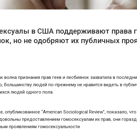
ексуалы в США поддерживают права г
ок, но не одобряют их публичных про
ак волна признания прав геев и лесбиянок захватила в последн
, большинству людей по-прежнему не нравится видеть в публи
ихся людей одного пола.
, опубликованное “American Sociological Review”, показало, что
довольны предоставлением гомосексуалам их прав, они горазд
ным проявлениям гомосексуальности.