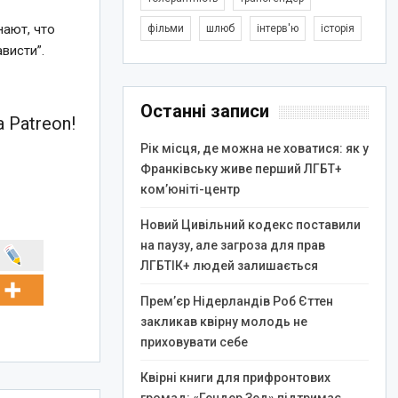
нают, что
фільми
шлюб
інтерв'ю
історія
висти”.
Останні записи
 Patreon!
Рік місця, де можна не ховатися: як у
Франківську живе перший ЛГБТ+
ком’юніті-центр
Новий Цивільний кодекс поставили
на паузу, але загроза для прав
ЛГБТІК+ людей залишається
Прем’єр Нідерландів Роб Єттен
закликав квірну молодь не
приховувати себе
Квірні книги для прифронтових