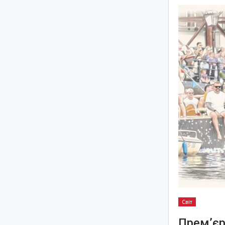
Світ
Прем’єр