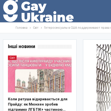
Головна
Світ
Гетеросексуалы в США поддерживают права г
Інші новини
Світ
Коли ратуша відкривається для
Прайду: як Мюнхен зробив
підтримку ЛГБТІК+ частиною…