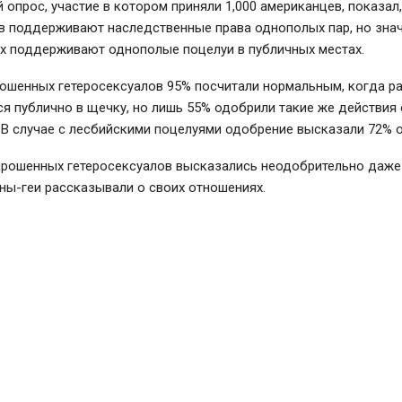
опрос, участие в котором приняли 1,000 американцев, показал,
в поддерживают наследственные права однополых пар, но зна
их поддерживают однополые поцелуи в публичных местах.
рошенных гетеросексуалов 95% посчитали нормальным, когда р
я публично в щечку, но лишь 55% одобрили такие же действия
 В случае с лесбийскими поцелуями одобрение высказали 72% 
прошенных гетеросексуалов высказались неодобрительно даже 
ны-геи рассказывали о своих отношениях.