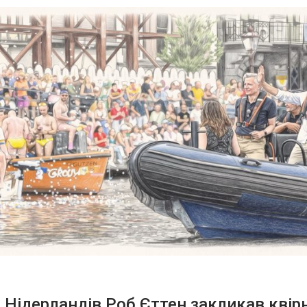
 Нідерландів Роб Єттен закликав квір