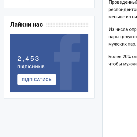
Проведенный 
респонденто
меньше из н
Лайкни нас
Из числа оп
пары целуютс
мужских пар.
2,453
Более 20% о
чтобы мужчи
ПІДПІСНИКІВ
ПІДПІСАТИСЬ