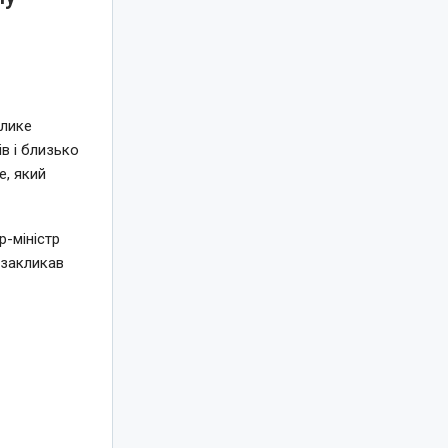
елике
в і близько
e, який
-міністр
 закликав