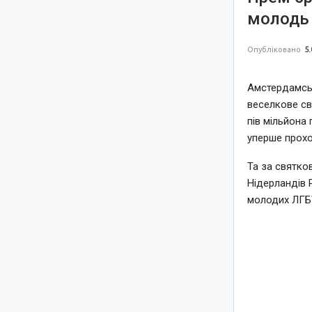
молодь 
Опубліковано
5.
Амстердамськ
веселкове св
пів мільйона 
уперше прохо
Та за святко
Нідерландів 
молодих ЛГБТ