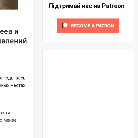
Підтримай нас на Patreon
еев и
явлений
ие годы весь
чных местах
 хотя
о менее