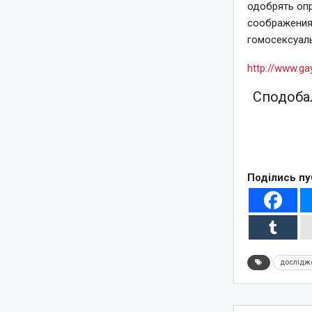
одобрять оп
соображениям
гомосексуал
http://www.ga
Сподобал
Поділись пу
дослідж