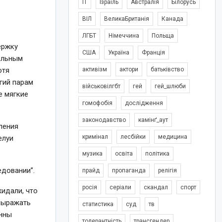
IT
Ізраїль
Австралія
Білорусь
ВІЛ
ВеликаБританія
Канада
ЛГБТ
Німеччина
Польща
ержку
США
Україна
Франція
тельным
отя
активізм
актори
батьківство
гий парам
військовілгбт
гей
гей_шлюби
е мягкие
гомофобія
дослідження
законодавство
камінґ_аут
ления
кримінал
лесбійки
медицина
елуи
музика
освіта
політика
довании”.
прайд
пропаганда
релігія
росія
серіали
скандал
спорт
жидали, что
 выражать
статистика
суд
тв
онны
толерантність
трансгендер