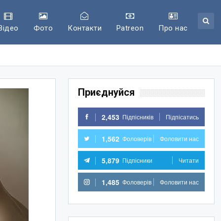
Відео
Фото
Контакти
Patreon
Про нас
Приєднуйся
2,453
Підпісників
Підпісатись
1,562
Фоловерів
Фоловити нас
5,879
Підпісники
Читати
1,485
Фоловерів
Фоловити нас