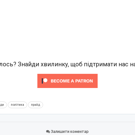
ось? Знайди хвилинку, щоб підтримати нас на
нди
політика
прайд
Залишити коментар