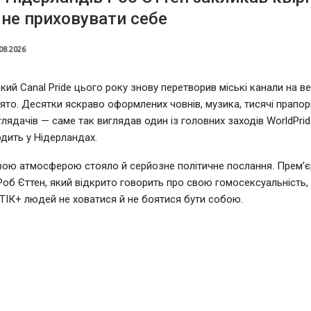
не приховувати себе
08.2026
ий Canal Pride цього року знову перетворив міські канали на в
ято. Десятки яскраво оформлених човнів, музика, тисячі прапорі
глядачів — саме так виглядав один із головних заходів WorldPrid
дить у Нідерландах.
вою атмосферою стояло й серйозне політичне послання. Прем’єр
Роб Єттен, який відкрито говорить про свою гомосексуальність,
ІК+ людей не ховатися й не боятися бути собою.