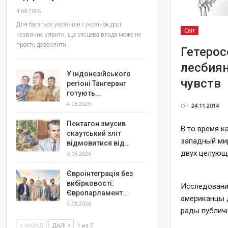
4.08.2026
Для багатьох українців і українок досі
Світ
незвично уявити, що місцева влада може не
просто дозволити…
Гетерос
лесбиян
У індонезійського
чувств
регіоні Тангеранг
готують…
4.08.2026
On
24.11.2014
Пентагон змусив
В то время к
скаутський зліт
западный мир
відмовитися від…
двух целующ
5.08.2026
Євроінтеграція без
вибірковості:
Исследование
Європарламент…
американцы 
3.08.2026
рады публич
НАЗАД
ДАЛІ
1 из 7