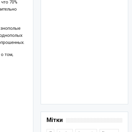
 что 70%
чительно
азнополые
 однополых
опрошенных.
о том,
Мітки