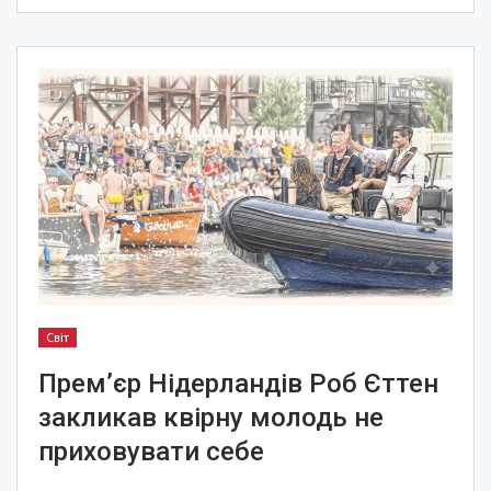
Світ
Прем’єр Нідерландів Роб Єттен
закликав квірну молодь не
приховувати себе