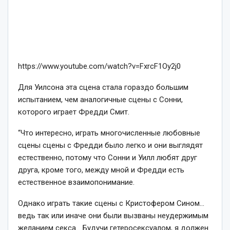
https://www.youtube.com/watch?v=FxrcF1Oy2j0
Для Уилсона эта сцена стала гораздо большим
испытанием, чем аналогичные сцены с Сонни,
которого играет Фредди Смит.
“Что интересно, играть многочисленные любовные
сцены сцены с Фредди было легко и они выглядят
естественно, потому что Сонни и Уилл любят друг
друга, кроме того, между мной и Фредди есть
естественное взаимопонимание.
Однако играть такие сцены с Кристофером Сином…
ведь так или иначе они были вызваны неудержимым
желанием секса… Будучи гетеросексуалом, я должен