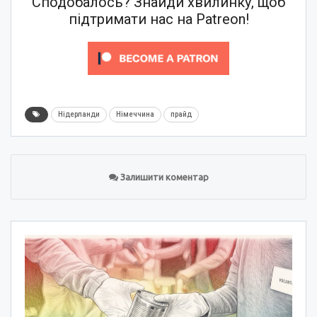
Сподобалось? Знайди хвилинку, щоб
підтримати нас на Patreon!
Нідерланди
Німеччина
прайд
Залишити коментар