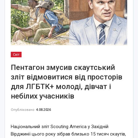
Світ
Пентагон змусив скаутський
зліт відмовитися від просторів
для ЛГБТК+ молоді, дівчат і
небілих учасників
Опубліковано
4.08.2026
Національний зліт Scouting America у Західній
Вірджинії цього року зібрав близько 15 тисяч скаутів,