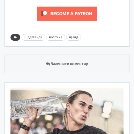
Нідерланди
політика
прайд
Залишити коментар