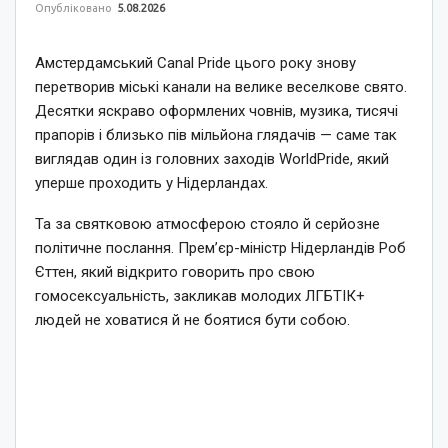
Опубліковано
5.08.2026
Амстердамський Canal Pride цього року знову
перетворив міські канали на велике веселкове свято.
Десятки яскраво оформлених човнів, музика, тисячі
прапорів і близько пів мільйона глядачів — саме так
виглядав один із головних заходів WorldPride, який
уперше проходить у Нідерландах.
Та за святковою атмосферою стояло й серйозне
політичне послання. Прем’єр-міністр Нідерландів Роб
Єттен, який відкрито говорить про свою
гомосексуальність, закликав молодих ЛГБТІК+
людей не ховатися й не боятися бути собою.