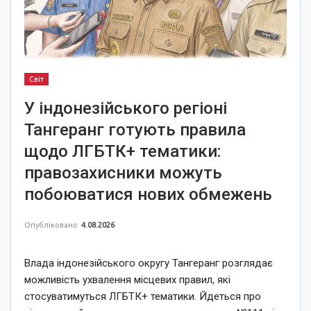
Світ
У індонезійського регіоні
Тангеранг готують правила
щодо ЛГБТК+ тематики:
правозахисники можуть
побоюватися нових обмежень
Опубліковано
4.08.2026
Влада індонезійського округу Тангеранг розглядає
можливість ухвалення місцевих правил, які
стосуватимуться ЛГБТК+ тематики. Йдеться про