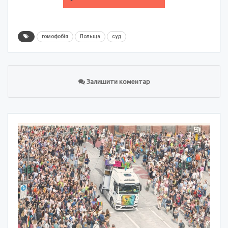
гомофобія
Польща
суд
Залишити коментар