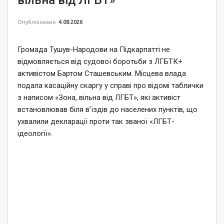
Опубліковано
4.08.2026
Громада Тушув-Народови на Підкарпатті не
відмовляється від судової боротьби з ЛГБТК+
активістом Бартом Сташевським. Місцева влада
подала касаційну скаргу у справі про відомі таблички
з написом «Зона, вільна від ЛГБТ», які активіст
встановлював біля в’їздів до населених пунктів, що
ухвалили декларації проти так званої «ЛГБТ-
ідеології».