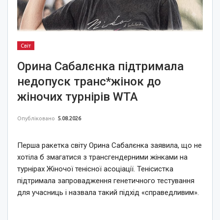
Світ
Орина Сабалєнка підтримала
недопуск транс*жінок до
жіночих турнірів WTA
Опубліковано
5.08.2026
Перша ракетка світу Орина Сабалєнка заявила, що не
хотіла б змагатися з трансгендерними жінками на
турнірах Жіночої тенісної асоціації. Тенісистка
підтримала запровадження генетичного тестування
для учасниць і назвала такий підхід «справедливим».