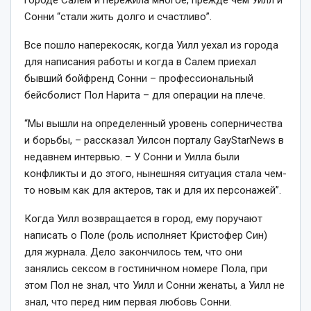
городе Салем и пережила многое, прежде чем Уилл и
Сонни “стали жить долго и счастливо”.
Все пошло наперекосяк, когда Уилл уехал из города
для написания работы и когда в Салем приехал
бывший бойфренд Сонни – профессиональный
бейсболист Пол Нарита – для операции на плече.
“Мы вышли на определенный уровень соперничества
и борьбы, – рассказал Уилсон порталу GayStarNews в
недавнем интервью. – У Сонни и Уилла были
конфликты и до этого, нынешняя ситуация стала чем-
то новым как для актеров, так и для их персонажей”.
Когда Уилл возвращается в город, ему поручают
написать о Поле (роль исполняет Кристофер Син)
для журнала. Дело закончилось тем, что они
занялись сексом в гостиничном номере Пола, при
этом Пол не знал, что Уилл и Сонни женаты, а Уилл не
знал, что перед ним первая любовь Сонни.