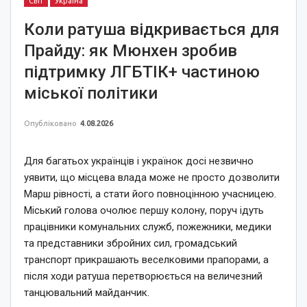
Світ
Україна
Коли ратуша відкривається для
Прайду: як Мюнхен зробив
підтримку ЛГБТІК+ частиною
міської політики
Опубліковано
4.08.2026
Для багатьох українців і українок досі незвично
уявити, що місцева влада може не просто дозволити
Марш рівності, а стати його повноцінною учасницею.
Міський голова очолює першу колону, поруч ідуть
працівники комунальних служб, пожежники, медики
та представники збройних сил, громадський
транспорт прикрашають веселковими прапорами, а
після ходи ратуша перетворюється на величезний
танцювальний майданчик.