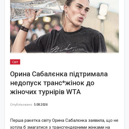
Світ
Орина Сабалєнка підтримала
недопуск транс*жінок до
жіночих турнірів WTA
Опубліковано
5.08.2026
Перша ракетка світу Орина Сабалєнка заявила, що не
хотіла б змагатися з трансгендерними жінками на