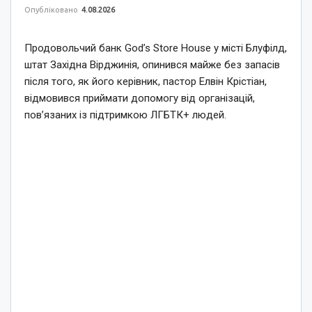
Опубліковано
4.08.2026
Продовольчий банк God’s Store House у місті Блуфілд,
штат Західна Вірджинія, опинився майже без запасів
після того, як його керівник, пастор Елвін Крістіан,
відмовився приймати допомогу від організацій,
пов’язаних із підтримкою ЛГБТК+ людей.