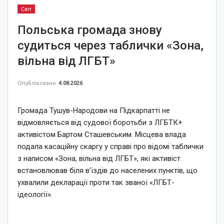
Світ
Польська громада знову
судиться через таблички «Зона,
вільна від ЛГБТ»
Опубліковано
4.08.2026
Громада Тушув-Народови на Підкарпатті не
відмовляється від судової боротьби з ЛГБТК+
активістом Бартом Сташевським. Місцева влада
подала касаційну скаргу у справі про відомі таблички
з написом «Зона, вільна від ЛГБТ», які активіст
встановлював біля в’їздів до населених пунктів, що
ухвалили декларації проти так званої «ЛГБТ-
ідеології».