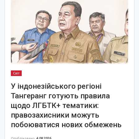
Світ
У індонезійського регіоні
Тангеранг готують правила
щодо ЛГБТК+ тематики:
правозахисники можуть
побоюватися нових обмежень
Опубліковано
4.08.2026