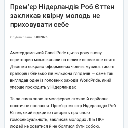
Прем’єр Нідерландів Роб Єттен
закликав квірну молодь не
приховувати себе
Опубліковано
5.08.2026
Амстердамський Canal Pride цього року знову
перетворив міські канали на велике веселкове свято.
Десятки яскраво оформлених човнів, музика, тисячі
прапорів і близько пів мільйона глядачів — саме так
виглядав один із головних заходів WorldPride, який
уперше проходить у Нідерландах.
Та за святковою атмосферою стояло й серйозне
політичне послання. Прем’єр-міністр Нідерландів Роб
Єттен, який відкрито говорить про свою
гомосексуальність, закликав молодих ЛГБТІК+
людей не ховатися й не боятися бути собою.