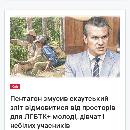
Світ
Пентагон змусив скаутський
зліт відмовитися від просторів
для ЛГБТК+ молоді, дівчат і
небілих учасників