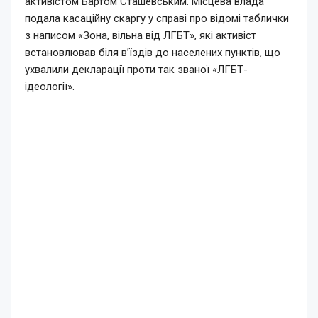
активістом Бартом Сташевським. Місцева влада
подала касаційну скаргу у справі про відомі таблички
з написом «Зона, вільна від ЛГБТ», які активіст
встановлював біля в’їздів до населених пунктів, що
ухвалили декларації проти так званої «ЛГБТ-
ідеології».