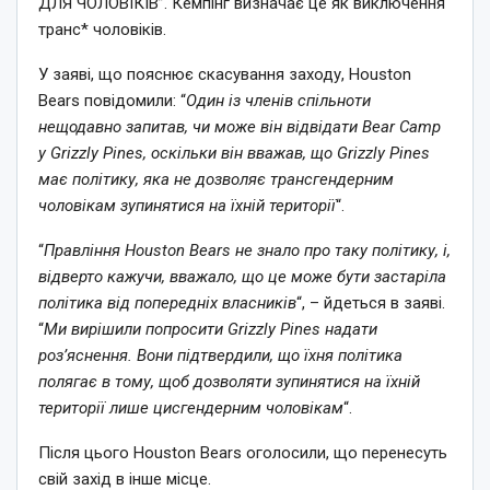
ДЛЯ ЧОЛОВІКІВ”. Кемпінг визначає це як виключення
транс* чоловіків.
У заяві, що пояснює скасування заходу, Houston
Bears повідомили: “
Один із членів спільноти
нещодавно запитав, чи може він відвідати Bear Camp
у Grizzly Pines, оскільки він вважав, що Grizzly Pines
має політику, яка не дозволяє трансгендерним
чоловікам зупинятися на їхній території
“.
“
Правління Houston Bears не знало про таку політику, і,
відверто кажучи, вважало, що це може бути застаріла
політика від попередніх власників
“, – йдеться в заяві.
“
Ми вирішили попросити Grizzly Pines надати
роз’яснення. Вони підтвердили, що їхня політика
полягає в тому, щоб дозволяти зупинятися на їхній
території лише цисгендерним чоловікам
“.
Після цього Houston Bears оголосили, що перенесуть
свій захід в інше місце.