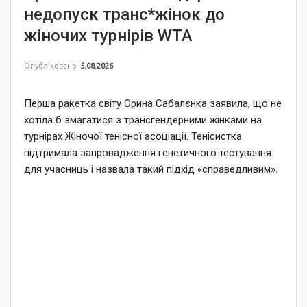
недопуск транс*жінок до
жіночих турнірів WTA
Опубліковано
5.08.2026
Перша ракетка світу Орина Сабалєнка заявила, що не
хотіла б змагатися з трансгендерними жінками на
турнірах Жіночої тенісної асоціації. Тенісистка
підтримала запровадження генетичного тестування
для учасниць і назвала такий підхід «справедливим».