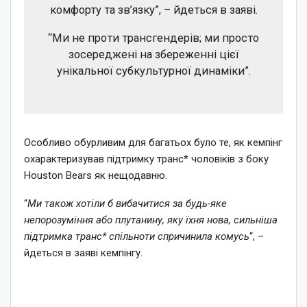
комфорту та зв’язку”, – йдеться в заяві.
“Ми не проти трансгендерів; ми просто
зосереджені на збереженні цієї
унікальної субкультурної динаміки”.
Особливо обурливим для багатьох було те, як кемпінг
охарактеризував підтримку транс* чоловіків з боку
Houston Bears як нещодавню.
“
Ми також хотіли б вибачитися за будь-яке
непорозуміння або плутанину, яку їхня нова, сильніша
підтримка транс* спільноти спричинила комусь
“, –
йдеться в заяві кемпінгу.