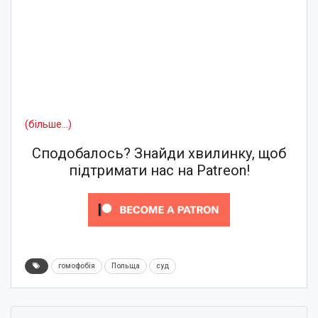
(більше…)
Сподобалось? Знайди хвилинку, щоб
підтримати нас на Patreon!
гомофобія
Польща
суд