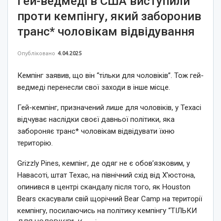
Гей-ведмеді в США виступили
проти кемпінгу, який заборонив
транс* чоловікам відвідування
Опубліковано
4.04.2025
Кемпінг заявив, що він “тільки для чоловіків”. Тож гей-
ведмеді перенесли свої заходи в інше місце.
Гей-кемпінг, призначений лише для чоловіків, у Техасі
відчуває наслідки своєї давньої політики, яка
забороняє транс* чоловікам відвідувати їхню
територію.
Grizzly Pines, кемпінг, де одяг не є обов’язковим, у
Навасоті, штат Техас, на північний схід від Х’юстона,
опинився в центрі скандалу після того, як Houston
Bears скасували свій щорічний Bear Camp на території
кемпінгу, посилаючись на політику кемпінгу “ТІЛЬКИ