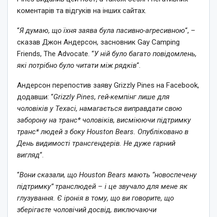
коментарів та відгуків на інших сайтах.
“
Я думаю, що їхня заява була пасивно-агресивною
“, –
сказав Джон Андерсон, засновник Gay Camping
Friends, The Advocate. “
У ній було багато повідомлень,
які потрібно було читати між рядків
“.
Андерсон перепостив заяву Grizzly Pines на Facebook,
додавши: “
Grizzly Pines, гей-кемпінг лише для
чоловіків у Техасі, намагається виправдати свою
заборону на транс* чоловіків, висміюючи підтримку
транс* людей з боку Houston Bears. Опубліковано в
День видимості трансгендерів. Не дуже гарний
вигляд
“.
“
Вони сказали, що Houston Bears мають “новоспечену
підтримку” транслюдей – і це звучало для мене як
глузування. Є іронія в тому, що ви говорите, що
зберігаєте чоловічий досвід, виключаючи