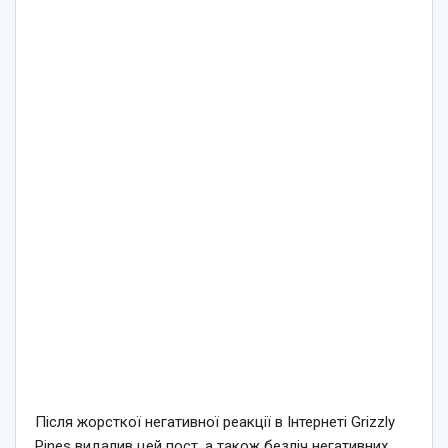
Після жорсткої негативної реакції в Інтернеті Grizzly
Pines видалив цей пост, а також безліч негативних