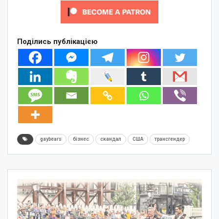
Поділись публікацією
gaybears
бізнес
скандал
США
трансгендер