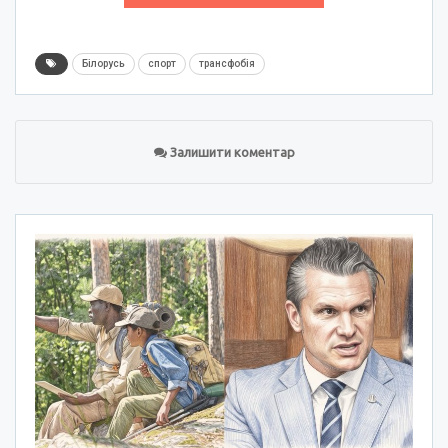
Білорусь
спорт
трансфобія
Залишити коментар