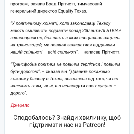
програмі, заявив Бред Прітчетт, тимчасовий
генеральний директор Equality Texas.
“
У політичному кліматі, коли законодавці Техасу
мають сміливість подавати понад 200 анти-ЛГБТКІА+
законопроєктів, більшість з яких спеціально націлені
на транслюдей, ми повинні залишатися відданими
нашій спільноті – всій спільноті
“, – написав Прітчетт.
“
Трансфобна політика не повинна терпітися і повинна
бути дорогою
“, – сказав він. “
Давайте покажемо
кожному бізнесу в Техасі, незалежно від того, чи він
належить геям, чи ні, що ненавидіти своїх сусідів –
дорого
“.
Джерело
Сподобалось? Знайди хвилинку, щоб
підтримати нас на Patreon!