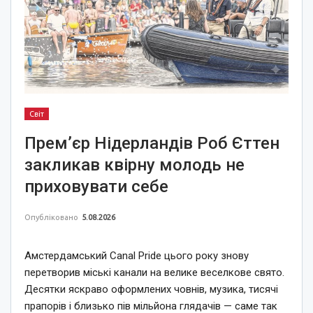
Світ
Прем’єр Нідерландів Роб Єттен
закликав квірну молодь не
приховувати себе
Опубліковано
5.08.2026
Амстердамський Canal Pride цього року знову
перетворив міські канали на велике веселкове свято.
Десятки яскраво оформлених човнів, музика, тисячі
прапорів і близько пів мільйона глядачів — саме так