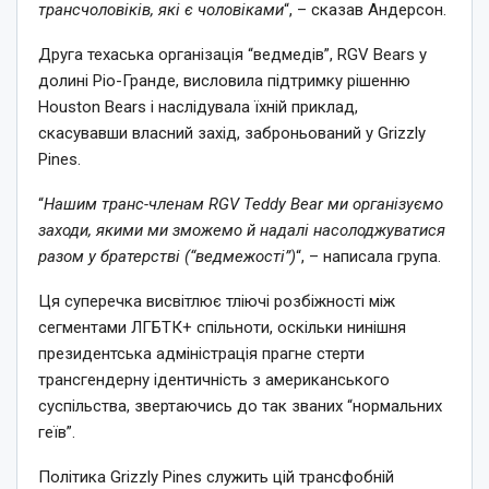
трансчоловіків, які є чоловіками
“, – сказав Андерсон.
Друга техаська організація “ведмедів”, RGV Bears у
долині Ріо-Гранде, висловила підтримку рішенню
Houston Bears і наслідувала їхній приклад,
скасувавши власний захід, заброньований у Grizzly
Pines.
“
Нашим транс-членам RGV Teddy Bear ми організуємо
заходи, якими ми зможемо й надалі насолоджуватися
разом у братерстві (“ведмежості”)
“, – написала група.
Ця суперечка висвітлює тліючі розбіжності між
сегментами ЛГБТК+ спільноти, оскільки нинішня
президентська адміністрація прагне стерти
трансгендерну ідентичність з американського
суспільства, звертаючись до так званих “нормальних
геїв”.
Політика Grizzly Pines служить цій трансфобній