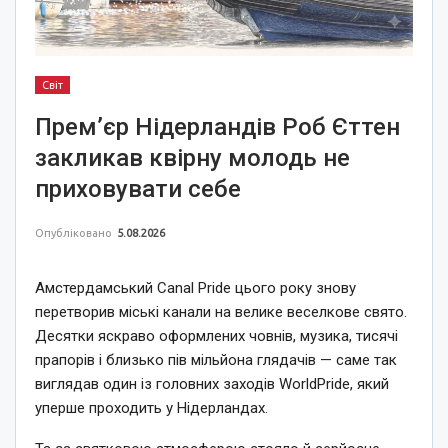
Світ
Прем’єр Нідерландів Роб Єттен
закликав квірну молодь не
приховувати себе
Опубліковано
5.08.2026
Амстердамський Canal Pride цього року знову
перетворив міські канали на велике веселкове свято.
Десятки яскраво оформлених човнів, музика, тисячі
прапорів і близько пів мільйона глядачів — саме так
виглядав один із головних заходів WorldPride, який
уперше проходить у Нідерландах.