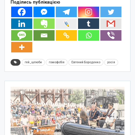
Поділись публікацією
гей_шлюби
гомофобія
Евгений Бороденко
росія