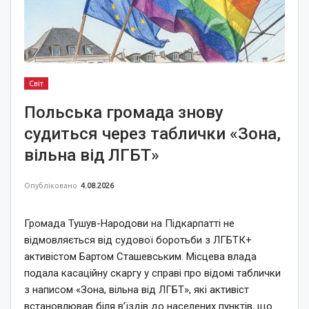
Світ
Польська громада знову
судиться через таблички «Зона,
вільна від ЛГБТ»
Опубліковано
4.08.2026
Громада Тушув-Народови на Підкарпатті не
відмовляється від судової боротьби з ЛГБТК+
активістом Бартом Сташевським. Місцева влада
подала касаційну скаргу у справі про відомі таблички
з написом «Зона, вільна від ЛГБТ», які активіст
встановлював біля в’їздів до населених пунктів, що