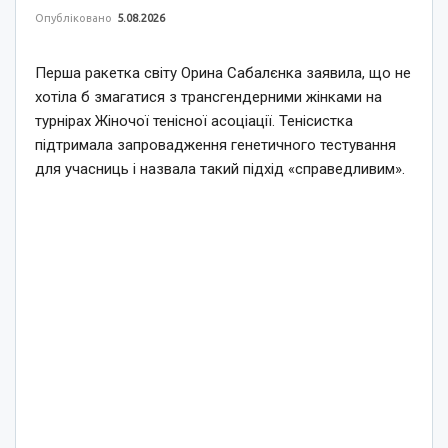
Опубліковано
5.08.2026
Перша ракетка світу Орина Сабалєнка заявила, що не
хотіла б змагатися з трансгендерними жінками на
турнірах Жіночої тенісної асоціації. Тенісистка
підтримала запровадження генетичного тестування
для учасниць і назвала такий підхід «справедливим».