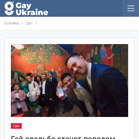
Головна
Світ
Світ
Гей-свадьба станет поводом