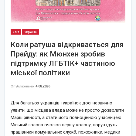
Світ
Україна
Коли ратуша відкривається для
Прайду: як Мюнхен зробив
підтримку ЛГБТІК+ частиною
міської політики
Опубліковано
4.08.2026
Для багатьох українців і українок досі незвично
уявити, що місцева влада може не просто дозволити
Марш рівності, а стати його повноцінною учасницею.
Міський голова очолює першу колону, поруч ідуть
працівники комунальних служб, пожежники, медики