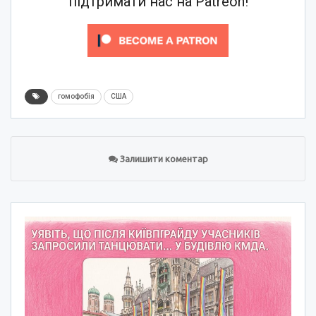
підтримати нас на Patreon!
гомофобія
США
Залишити коментар