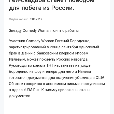
для побега из России.
Опубліковано
9.02.2019
Звезду Comedy Woman гонят с работы.
Участник Comedy Woman Евгений Бороденко,
зарегистрировавший в конце сентября однополый
брак в Дании с банковским клерком Игорем
Ивлевым, может покинуть Россию навсегда.
Руководство канала ТНТ настаивает на уходе
Бороденко из шоу и теперь для него и Ивлева
готовятся документы для получения убежища в США.
Об этом говорится в анонимном письме, поступившем
в адрес «URA.Ru». К письму приложены сканы
документов.