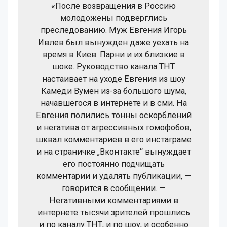
«После возвращения в Россию
молодожены подверглись
преследованию. Муж Евгения Игорь
Ивлев был вынужден даже уехать на
время в Киев. Парни и их близкие в
шоке. Руководство канала ТНТ
настаивает на уходе Евгения из шоу
Камеди Вумен из-за большого шума,
начавшегося в интернете и в сми. На
Евгения полились тонны оскорблений
и негатива от агрессивных гомофобов,
шквал комментариев в его инстаграме
и на страничке „Вконтакте“ вынуждает
его постоянно подчищать
комментарии и удалять публикации, —
говорится в сообщении. —
Негативными комментариями в
интернете тысячи зрителей прошлись
и по каналу ТНТ, и по шоу, и особенно