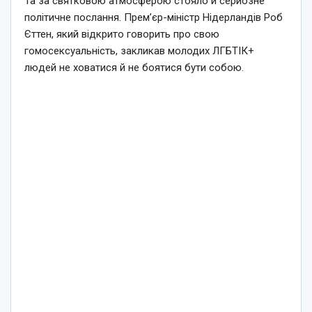
Та за святковою атмосферою стояло й серйозне
політичне послання. Прем’єр-міністр Нідерландів Роб
Єттен, який відкрито говорить про свою
гомосексуальність, закликав молодих ЛГБТІК+
людей не ховатися й не боятися бути собою.