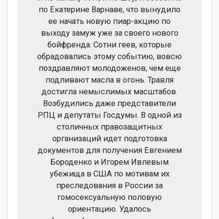
по Екатерине Варнаве, что вынудило
ее начать новую пиар-акцию по
выходу замуж уже за своего нового
бойфренда. Сотни геев, которые
обрадовались этому событию, вовсю
поздравляют молодоженов, чем еще
подливают масла в огонь. Травля
достигла немыслимых масштабов.
Возбудились даже представители
РПЦ и депутаты Госдумы. В одной из
столичных правозащитных
организаций идет подготовка
документов для получения Евгением
Бороденко и Игорем Ивлевым
убежища в США по мотивам их
преследования в России за
гомосексуальную половую
ориентацию. Удалось