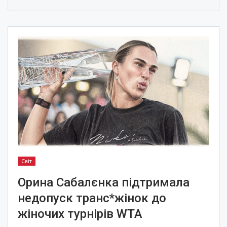
Світ
Орина Сабалєнка підтримала
недопуск транс*жінок до
жіночих турнірів WTA