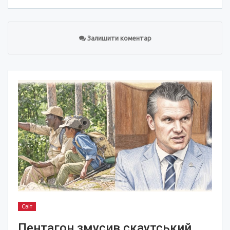
Залишити коментар
Світ
Пентагон змусив скаутський