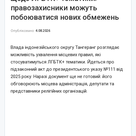
правозахисники можуть
побоюватися нових обмежень
Опубліковано
4.08.2026
Влада індонезійського округу Тангеранг розглядає
можливість ухвалення місцевих правил, які
стосуватимуться ЛГБТК+ тематики. Йдеться про
підзаконний акт до президентського указу №111 від
2025 року. Наразі документ ще не готовий: його
обговорюють місцева адміністрація, депутати та
представники релігійних організацій.