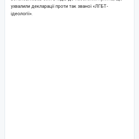
ухвалили декларації проти так званої «ЛГБТ-
ідеології».