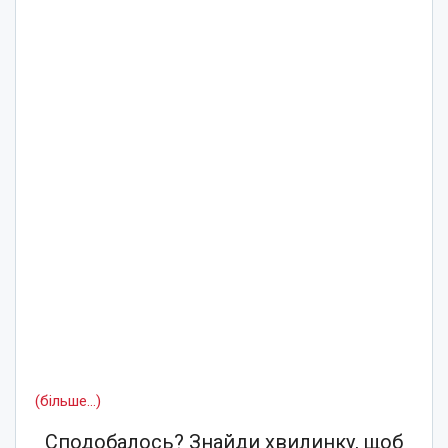
(більше…)
Сподобалось? Знайди хвилинку, щоб