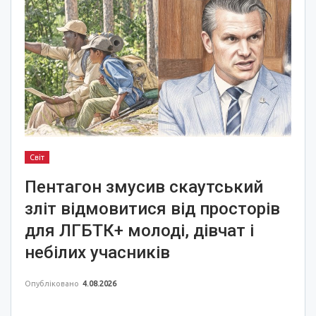
Світ
Пентагон змусив скаутський
зліт відмовитися від просторів
для ЛГБТК+ молоді, дівчат і
небілих учасників
Опубліковано
4.08.2026