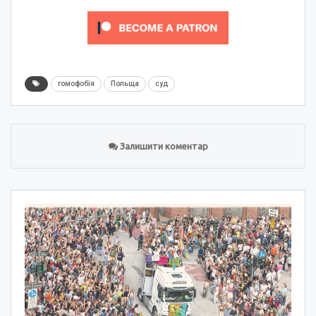
гомофобія
Польща
суд
Залишити коментар