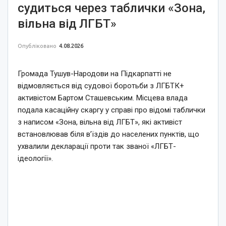
судиться через таблички «Зона,
вільна від ЛГБТ»
Опубліковано
4.08.2026
Громада Тушув-Народови на Підкарпатті не
відмовляється від судової боротьби з ЛГБТК+
активістом Бартом Сташевським. Місцева влада
подала касаційну скаргу у справі про відомі таблички
з написом «Зона, вільна від ЛГБТ», які активіст
встановлював біля в’їздів до населених пунктів, що
ухвалили декларації проти так званої «ЛГБТ-
ідеології».