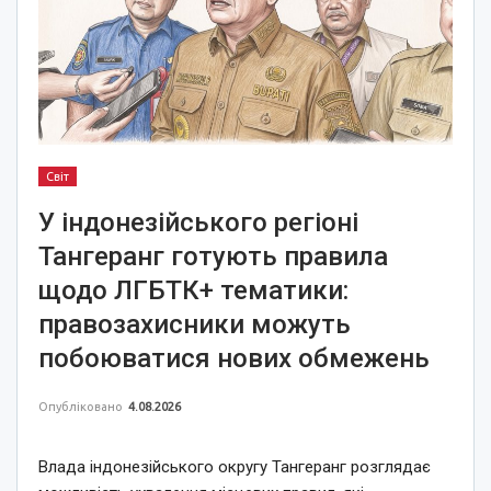
Світ
У індонезійського регіоні
Тангеранг готують правила
щодо ЛГБТК+ тематики:
правозахисники можуть
побоюватися нових обмежень
Опубліковано
4.08.2026
Влада індонезійського округу Тангеранг розглядає