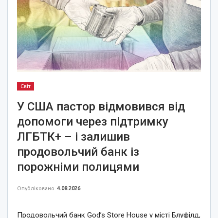
Світ
У США пастор відмовився від
допомоги через підтримку
ЛГБТК+ – і залишив
продовольчий банк із
порожніми полицями
Опубліковано
4.08.2026
Продовольчий банк God’s Store House у місті Блуфілд,