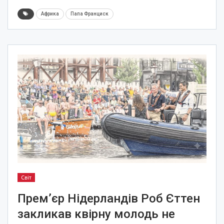
Африка
Папа Франциск
Світ
Прем’єр Нідерландів Роб Єттен
закликав квірну молодь не