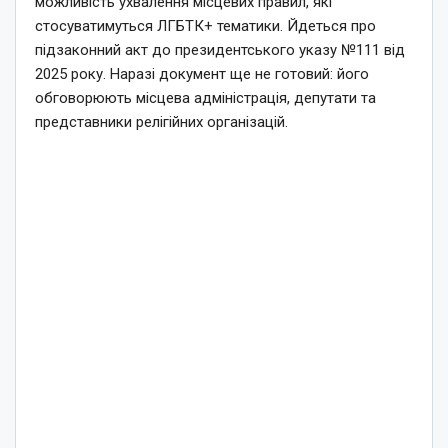
можливість ухвалення місцевих правил, які
стосуватимуться ЛГБТК+ тематики. Йдеться про
підзаконний акт до президентського указу №111 від
2025 року. Наразі документ ще не готовий: його
обговорюють місцева адміністрація, депутати та
представники релігійних організацій.