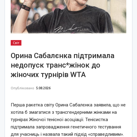
Світ
Орина Сабалєнка підтримала
недопуск транс*жінок до
жіночих турнірів WTA
Опубліковано
5.08.2026
Перша ракетка світу Орина Сабалєнка заявила, що не
хотіла б змагатися з трансгендерними жінками на
турнірах Жіночої тенісної асоціації. Тенісистка
підтримала запровадження генетичного тестування
для учасниць і назвала такий підхід «справедливим».