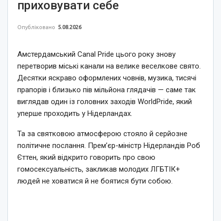
приховувати себе
Опубліковано
5.08.2026
Амстердамський Canal Pride цього року знову
перетворив міські канали на велике веселкове свято.
Десятки яскраво оформлених човнів, музика, тисячі
прапорів і близько пів мільйона глядачів — саме так
виглядав один із головних заходів WorldPride, який
уперше проходить у Нідерландах.
Та за святковою атмосферою стояло й серйозне
політичне послання. Прем’єр-міністр Нідерландів Роб
Єттен, який відкрито говорить про свою
гомосексуальність, закликав молодих ЛГБТІК+
людей не ховатися й не боятися бути собою.