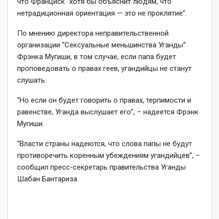
что Франциск “хотя бы объяснит людям, что
нетрадиционная ориентация — это не проклятие”.
По мнению директора неправительственной
организации “Сексуальные меньшинства Уганды”
Фрэнка Мугиши, в том случае, если папа будет
проповедовать о правах геев, угандийцы не станут
слушать.
“Но если он будет говорить о правах, терпимости и
равенстве, Уганда выслушает его”, – надеется Фрэнк
Мугиши.
“Власти страны надеются, что слова папы не будут
противоречить коренным убеждениям угандийцев”, –
сообщил пресс-секретарь правительства Уганды
Шабан Бантариза.