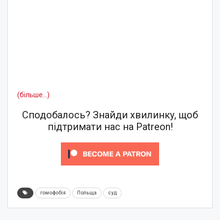
(більше…)
Сподобалось? Знайди хвилинку, щоб
підтримати нас на Patreon!
гомофобія
Польща
суд