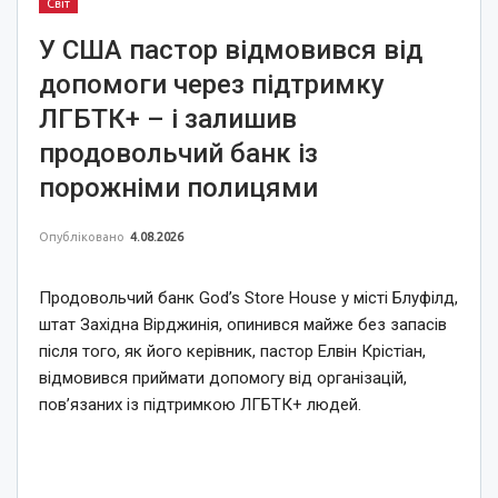
Світ
У США пастор відмовився від
допомоги через підтримку
ЛГБТК+ – і залишив
продовольчий банк із
порожніми полицями
Опубліковано
4.08.2026
Продовольчий банк God’s Store House у місті Блуфілд,
штат Західна Вірджинія, опинився майже без запасів
після того, як його керівник, пастор Елвін Крістіан,
відмовився приймати допомогу від організацій,
пов’язаних із підтримкою ЛГБТК+ людей.