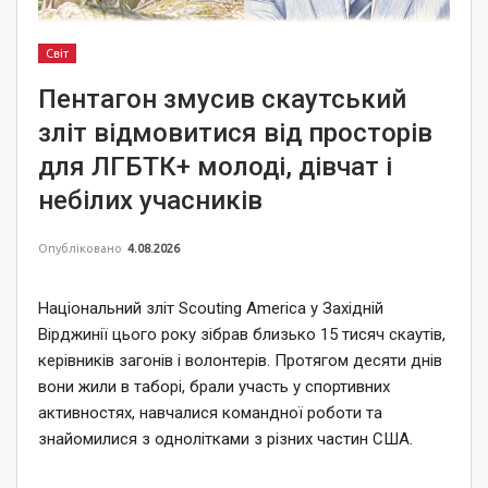
Світ
Пентагон змусив скаутський
зліт відмовитися від просторів
для ЛГБТК+ молоді, дівчат і
небілих учасників
Опубліковано
4.08.2026
Національний зліт Scouting America у Західній
Вірджинії цього року зібрав близько 15 тисяч скаутів,
керівників загонів і волонтерів. Протягом десяти днів
вони жили в таборі, брали участь у спортивних
активностях, навчалися командної роботи та
знайомилися з однолітками з різних частин США.