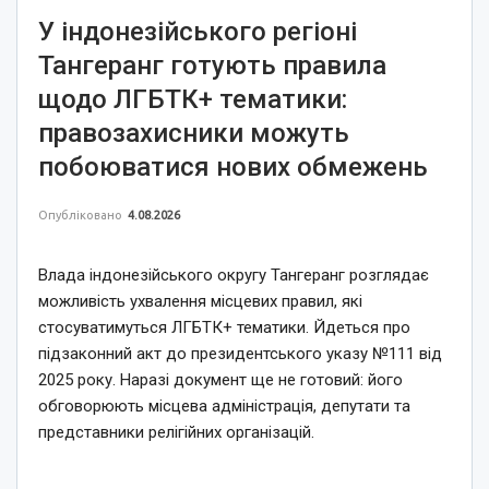
У індонезійського регіоні
Тангеранг готують правила
щодо ЛГБТК+ тематики:
правозахисники можуть
побоюватися нових обмежень
Опубліковано
4.08.2026
Влада індонезійського округу Тангеранг розглядає
можливість ухвалення місцевих правил, які
стосуватимуться ЛГБТК+ тематики. Йдеться про
підзаконний акт до президентського указу №111 від
2025 року. Наразі документ ще не готовий: його
обговорюють місцева адміністрація, депутати та
представники релігійних організацій.