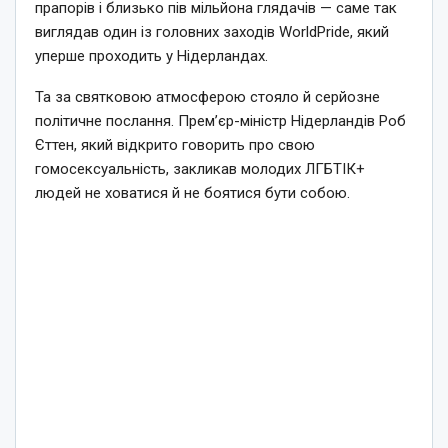
прапорів і близько пів мільйона глядачів — саме так
виглядав один із головних заходів WorldPride, який
уперше проходить у Нідерландах.
Та за святковою атмосферою стояло й серйозне
політичне послання. Прем’єр-міністр Нідерландів Роб
Єттен, який відкрито говорить про свою
гомосексуальність, закликав молодих ЛГБТІК+
людей не ховатися й не боятися бути собою.