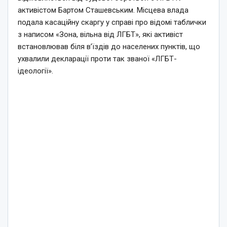
активістом Бартом Сташевським. Місцева влада
подала касаційну скаргу у справі про відомі таблички
з написом «Зона, вільна від ЛГБТ», які активіст
встановлював біля в’їздів до населених пунктів, що
ухвалили декларації проти так званої «ЛГБТ-
ідеології».