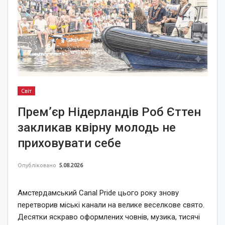
Світ
Прем’єр Нідерландів Роб Єттен
закликав квірну молодь не
приховувати себе
Опубліковано
5.08.2026
Амстердамський Canal Pride цього року знову
перетворив міські канали на велике веселкове свято.
Десятки яскраво оформлених човнів, музика, тисячі