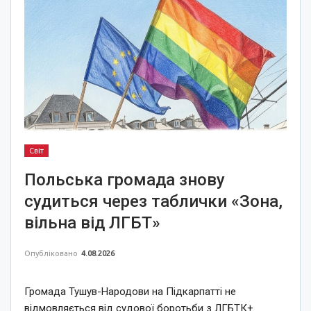
Світ
Польська громада знову
судиться через таблички «Зона,
вільна від ЛГБТ»
Опубліковано
4.08.2026
Громада Тушув-Народови на Підкарпатті не
відмовляється від судової боротьби з ЛГБТК+