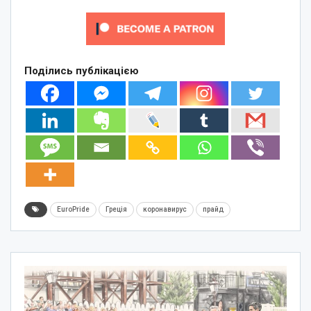
Поділись публікацією
EuroPride
Греція
коронавирус
прайд