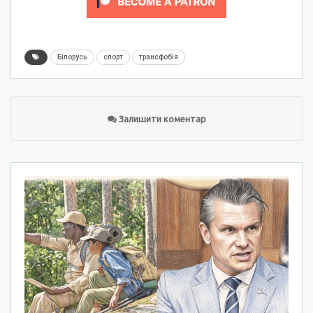
Білорусь
спорт
трансфобія
Залишити коментар