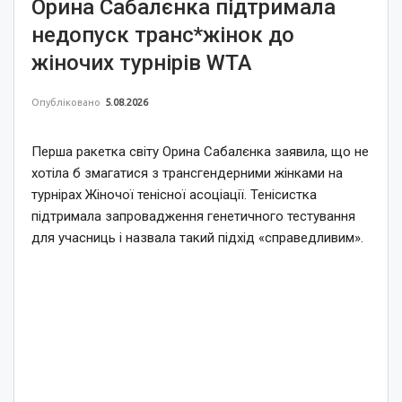
Орина Сабалєнка підтримала
недопуск транс*жінок до
жіночих турнірів WTA
Опубліковано
5.08.2026
Перша ракетка світу Орина Сабалєнка заявила, що не
хотіла б змагатися з трансгендерними жінками на
турнірах Жіночої тенісної асоціації. Тенісистка
підтримала запровадження генетичного тестування
для учасниць і назвала такий підхід «справедливим».