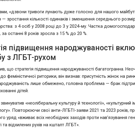
ами, «дзвони тривоги лунають дуже голосно для нашого майбут
 — зростання кількості одинаків і зменшення середнього розмі
ства: з 4 осіб у 2008 році до 3 у 2024-му. Частка домогосподар
за останні 8 років зросла з 15 % до 20 %.
гія підвищення народжуваності вкл
бу з ЛГБТ-рухом
ив, що стратегія підвищення народжуваності багатогранна. Нео
о феміністичної риторики, він визнав: присутність жінок на рин
ароджуваність лише обмежено, головна проблема — брак підтри
ихованні дітей.
звинуватив «неоліберальну культуру й технології», «культурний ім
огу». Повторюючи свої анти-ЛГБТІ-заяви 2021 та 2023 років, п
ого уряд «вживає всіх необхідних заходів проти нав’язування ге
 та відхилених рухів на кшталт ЛГБТ».