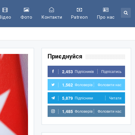
Відео
Фото
Контакти
Patreon
Про нас
Приєднуйся
2,453
Підпісників
Підпісатись
1,562
Фоловерів
Фоловити нас
5,879
Підпісники
Читати
1,485
Фоловерів
Фоловити нас