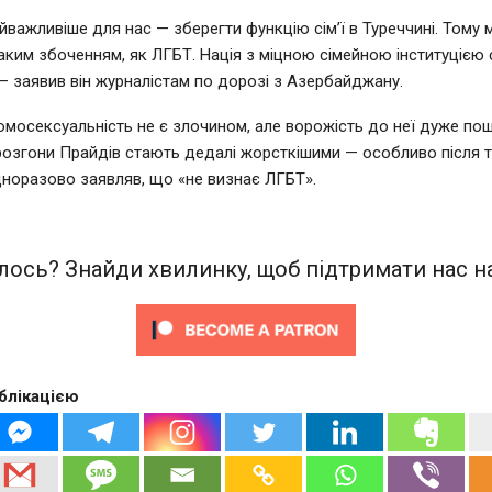
найважливіше для нас — зберегти функцію сім’ї в Туреччині. Тому 
ким збоченням, як ЛГБТ. Нація з міцною сімейною інституцією 
— заявив він журналістам по дорозі з Азербайджану.
гомосексуальність не є злочином, але ворожість до неї дуже по
розгони Прайдів стають дедалі жорсткішими — особливо після т
норазово заявляв, що «не визнає ЛГБТ».
ось? Знайди хвилинку, щоб підтримати нас на
блікацією