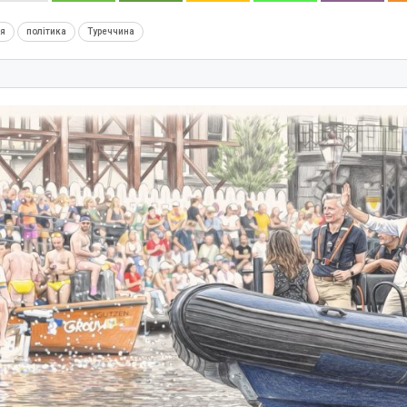
ія
політика
Туреччина