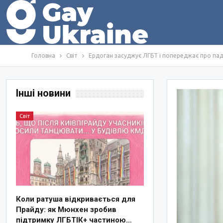
Головна
Світ
Ердоган засуджує ЛГБТ і попереджає про пад
Інші новини
Світ
Коли ратуша відкривається для
Прайду: як Мюнхен зробив
підтримку ЛГБТІК+ частиною…