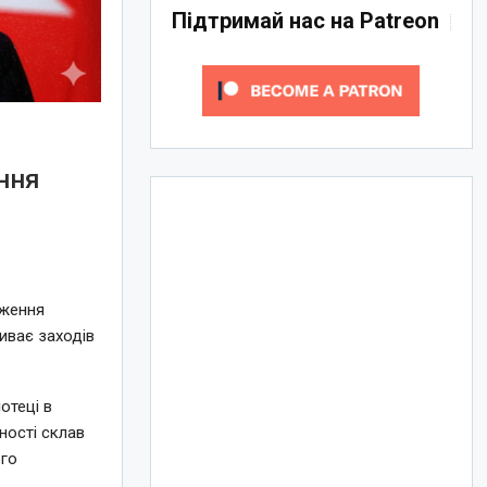
Підтримай нас на Patreon
ння
иження
иває заходів
отеці в
ності склав
ого