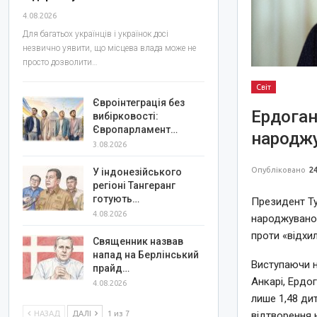
4.08.2026
Для багатьох українців і українок досі
незвично уявити, що місцева влада може не
просто дозволити…
Світ
Євроінтеграція без
Ердоган
вибірковості:
Європарламент…
народжу
3.08.2026
Опубліковано
24
У індонезійського
регіоні Тангеранг
готують…
Президент Ту
4.08.2026
народжуванос
проти «відхил
Священник назвав
напад на Берлінський
Виступаючи на
прайд…
Анкарі, Ердо
4.08.2026
лише 1,48 ди
НАЗАД
ДАЛІ
1 из 7
відтворення 