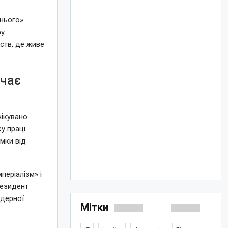
нього».
ру
ств, де живе
ючає
чікувано
ку праці
мки від
періалізм» і
резидент
ндерної
Мітки