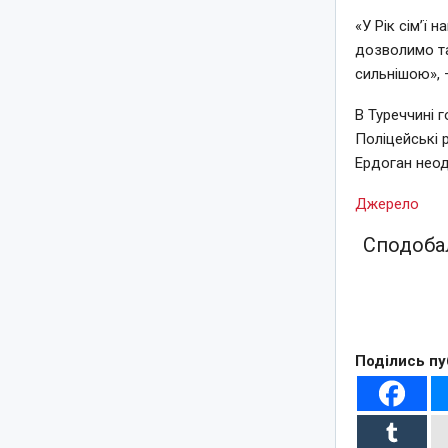
«У Рік сім’ї 
дозволимо та
сильнішою», 
В Туреччині 
Поліцейські 
Ердоган неод
Джерело
Сподобал
Поділись пу