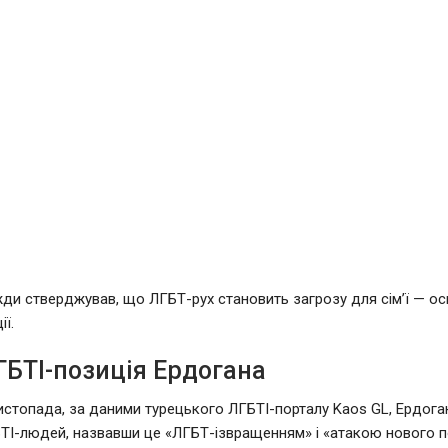
ди стверджував, що ЛГБТ-рух становить загрозу для сім’ї — о
ії.
ГБТІ-позиція Ердогана
истопада, за даними турецького ЛГБТІ-порталу Kaos GL, Ердога
ТІ-людей, назвавши це «ЛГБТ-ізвращенням» і «атакою нового п