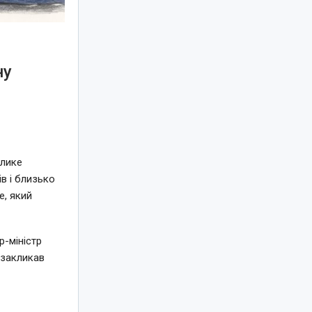
ну
елике
в і близько
e, який
-міністр
 закликав