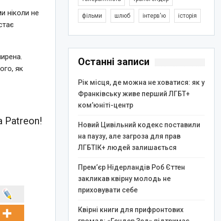
ми ніколи не
фільми
шлюб
інтерв'ю
історія
стає
ширена.
Останні записи
ого, як
Рік місця, де можна не ховатися: як у
Франківську живе перший ЛГБТ+
ком’юніті-центр
 Patreon!
Новий Цивільний кодекс поставили
на паузу, але загроза для прав
ЛГБТІК+ людей залишається
Прем’єр Нідерландів Роб Єттен
закликав квірну молодь не
приховувати себе
Квірні книги для прифронтових