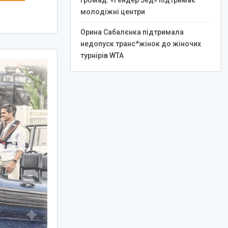
громад: «Гендер Зед» підтримає
молодіжні центри
Орина Сабалєнка підтримала
недопуск транс*жінок до жіночих
турнірів WTA