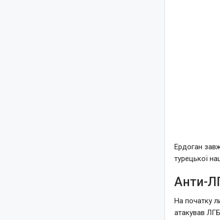
Ердоган завж
турецької нац
Анти-Л
На початку л
атакував ЛГБ