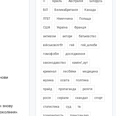
IT
Ізраїль
Австралія
Білорусь
ВІЛ
ВеликаБританія
Канада
ЛГБТ
Німеччина
Польща
США
Україна
Франція
активізм
актори
батьківство
військовілгбт
гей
гей_шлюби
гомофобія
дослідження
законодавство
камінґ_аут
кримінал
лесбійки
медицина
снови
музика
освіта
політика
прайд
пропаганда
релігія
росія
серіали
скандал
спорт
н знову
статистика
суд
тв
окоління».
толерантність
трансгендер