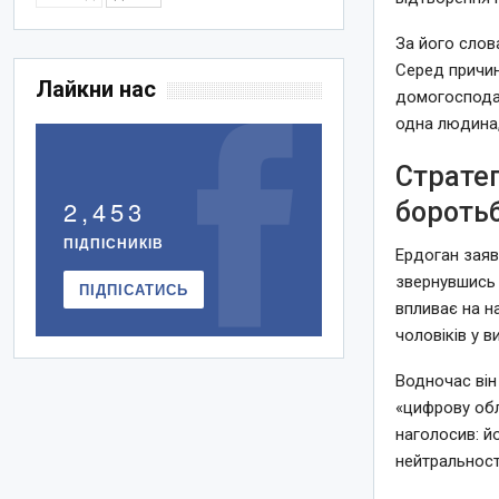
За його слов
Серед причин
Лайкни нас
домогосподар
одна людина, 
Страте
2,453
бороть
ПІДПІСНИКІВ
Ердоган заяв
звернувшись д
ПІДПІСАТИСЬ
впливає на н
чоловіків у в
Водночас він 
«цифрову обл
наголосив: й
нейтральності