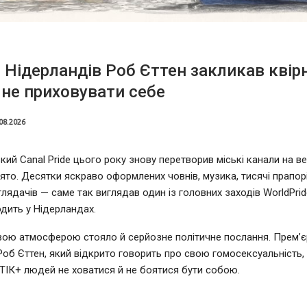
 Нідерландів Роб Єттен закликав квір
не приховувати себе
08.2026
ий Canal Pride цього року знову перетворив міські канали на в
ято. Десятки яскраво оформлених човнів, музика, тисячі прапорі
глядачів — саме так виглядав один із головних заходів WorldPrid
дить у Нідерландах.
вою атмосферою стояло й серйозне політичне послання. Прем’єр
Роб Єттен, який відкрито говорить про свою гомосексуальність,
ІК+ людей не ховатися й не боятися бути собою.