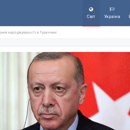
Світ
Україна
іння народжуваності в Туреччині