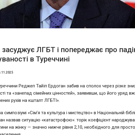
 засуджує ЛГБТ і попереджає про паді
ваності в Туреччині
.11.2025
реччини Реджеп Тайїп Ердоган забив на сполох через різке зн
ті та «занепад сімейних цінностей», заявивши, що його уряд вж
ених рухів на кшталт ЛГБТІ».
 симпозіумі «Сім’я та культура і мистецтво» в Національній біблі
ган назвав ситуацію «катастрофою»: торік коефіцієнт народжува
тини на жінку — значно нижче рівня 2,10, необхідного для прост
населення.