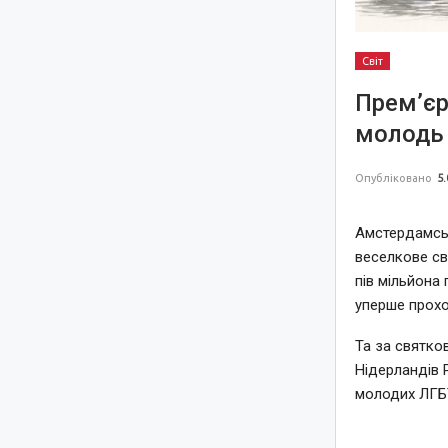
Світ
Прем’єр
молодь 
Опубліковано
5.
Амстердамськ
веселкове св
пів мільйона 
уперше прохо
Та за святко
Нідерландів 
молодих ЛГБТ