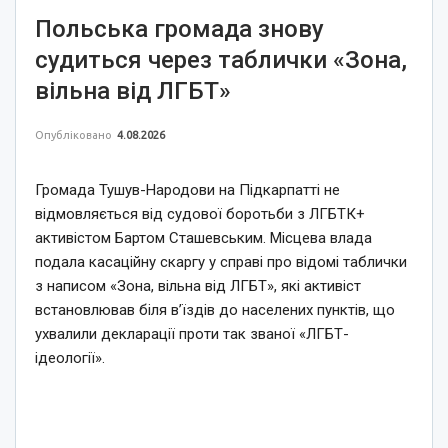
Польська громада знову
судиться через таблички «Зона,
вільна від ЛГБТ»
Опубліковано
4.08.2026
Громада Тушув-Народови на Підкарпатті не
відмовляється від судової боротьби з ЛГБТК+
активістом Бартом Сташевським. Місцева влада
подала касаційну скаргу у справі про відомі таблички
з написом «Зона, вільна від ЛГБТ», які активіст
встановлював біля в’їздів до населених пунктів, що
ухвалили декларації проти так званої «ЛГБТ-
ідеології».