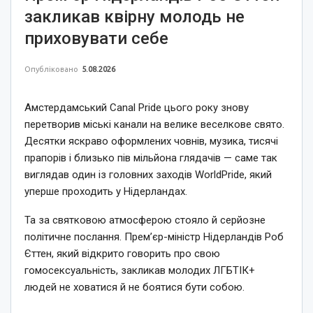
закликав квірну молодь не
приховувати себе
Опубліковано
5.08.2026
Амстердамський Canal Pride цього року знову
перетворив міські канали на велике веселкове свято.
Десятки яскраво оформлених човнів, музика, тисячі
прапорів і близько пів мільйона глядачів — саме так
виглядав один із головних заходів WorldPride, який
уперше проходить у Нідерландах.
Та за святковою атмосферою стояло й серйозне
політичне послання. Прем’єр-міністр Нідерландів Роб
Єттен, який відкрито говорить про свою
гомосексуальність, закликав молодих ЛГБТІК+
людей не ховатися й не боятися бути собою.