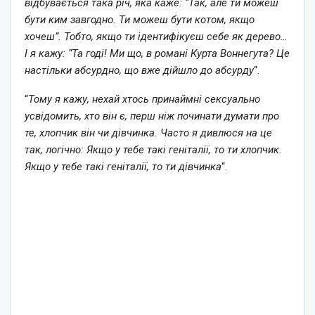
відбувається така річ, яка каже: “Так, але ти можеш
бути ким завгодно. Ти можеш бути котом, якщо
хочеш”. Тобто, якщо ти ідентифікуєш себе як дерево…
І я кажу: “Та годі! Ми що, в романі Курта Воннегута? Це
настільки абсурдно, що вже дійшло до абсурду
“.
“
Тому я кажу, нехай хтось принаймні сексуально
усвідомить, хто він є, перш ніж починати думати про
те, хлопчик він чи дівчинка. Часто я дивлюся на це
так, логічно: Якщо у тебе такі геніталії, то ти хлопчик.
Якщо у тебе такі геніталії, то ти дівчинка
“.