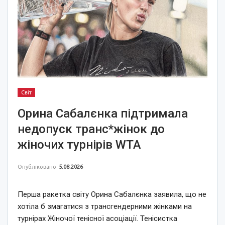
Світ
Орина Сабалєнка підтримала
недопуск транс*жінок до
жіночих турнірів WTA
Опубліковано
5.08.2026
Перша ракетка світу Орина Сабалєнка заявила, що не
хотіла б змагатися з трансгендерними жінками на
турнірах Жіночої тенісної асоціації. Тенісистка