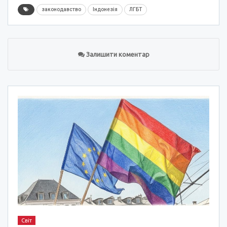
законодавство
Індонезія
ЛГБТ
Залишити коментар
Світ