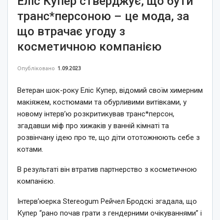
Еліс Купер стверджує, що бути
транс*персоною – це мода, за
що втрачає угоду з
косметичною компанією
Опубліковано
1.09.2023
Ветеран шок-року Еліс Купер, відомий своїм химерним
макіяжем, костюмами та обурливими витівками, у
новому інтерв’ю розкритикував транс*персон,
згадавши міф про хижаків у ванній кімнаті та
розвінчану ідею про те, що діти ототожнюють себе з
котами.
В результаті він втратив партнерство з косметичною
компанією.
Інтерв’юерка Stereogum Рейчел Бродскі згадала, що
Купер “рано почав грати з гендерними очікуваннями” і