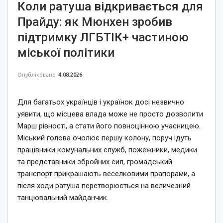
Коли ратуша відкривається для
Прайду: як Мюнхен зробив
підтримку ЛГБТІК+ частиною
міської політики
Опубліковано
4.08.2026
Для багатьох українців і українок досі незвично
уявити, що місцева влада може не просто дозволити
Марш рівності, а стати його повноцінною учасницею.
Міський голова очолює першу колону, поруч ідуть
працівники комунальних служб, пожежники, медики
та представники збройних сил, громадський
транспорт прикрашають веселковими прапорами, а
після ходи ратуша перетворюється на величезний
танцювальний майданчик.