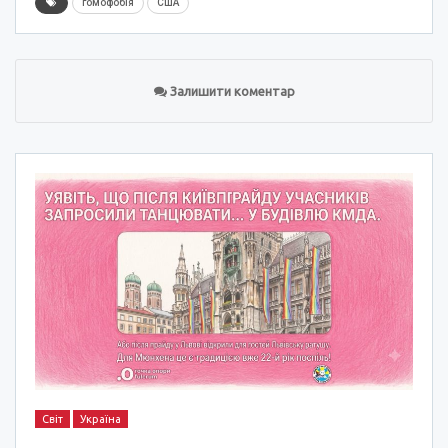
гомофобія
США
Залишити коментар
Світ
Україна