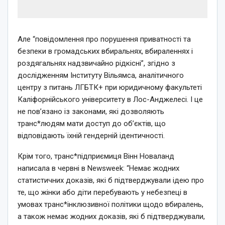
Але “повідомлення про порушення приватності та
безпеки в громадських вбиральнях, вбираленнях і
роздягальнях надзвичайно рідкісні”, згідно з
дослідженням Інституту Вільямса, аналітичного
центру з питань ЛГБТК+ при юридичному факультеті
Каліфорнійського університету в Лос-Анджелесі. І це
не пов’язано із законами, які дозволяють
транс*людям мати доступ до об’єктів, що
відповідають їхній гендерній ідентичності.
Крім того, транс*підприємиця Вінн Новаланд
написала в червні в Newsweek: “Немає жодних
статистичних доказів, які б підтверджували ідею про
те, що жінки або діти перебувають у небезпеці в
умовах транс*інклюзивної політики щодо вбиралень,
а також немає жодних доказів, які б підтверджували,