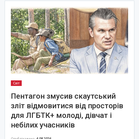
Світ
Пентагон змусив скаутський
зліт відмовитися від просторів
для ЛГБТК+ молоді, дівчат і
небілих учасників
Опубліковано
4.08.2026