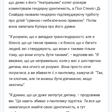
що деякі з його “театральних” колег-рокерів
коментували гендерну ідентичність, а Пол Стенлі і Ді
Снайдер назвали гендерно-підтверджуючу турботу
про дітей “сумною і небезпечною примхою”. Потім
вона запитала Купера про його думки.
“
Я розумію, що є випадки трансгендерності, але я
боюся, що це також примха, і я боюся, що є багато
людей, які стверджують, що вони є такими тільки
тому, що вони хочуть бути такими
“, – відповів він. “
Я
вважаю, що це неправильно, коли у вас є шестирічна
дитина, яка нічого не розуміє. Вона просто хоче
погратися, а ви збиваєте її з пантелику, кажучи їй: “Так,
ти хлопчик, але ти можеш бути дівчинкою, якщо
захочеш
“.
“
Я думаю, що це дуже заплутує дитину
, – продовжив
він. “
Це навіть збиває з пантелику підлітка. Ти все ще
намагаєшся знайти свою ідентичність, а тут