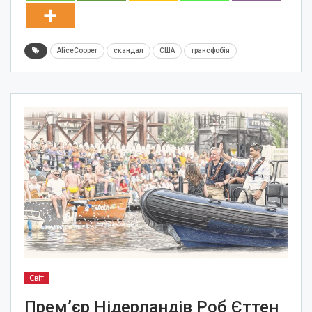
AliceCooper
скандал
США
трансфобія
Світ
Прем’єр Нідерландів Роб Єттен