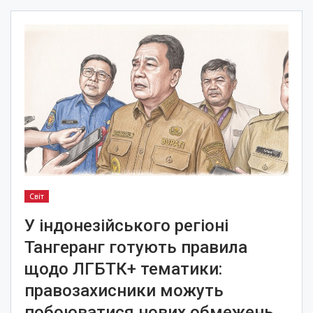
Світ
У індонезійського регіоні
Тангеранг готують правила
щодо ЛГБТК+ тематики:
правозахисники можуть
побоюватися нових обмежень