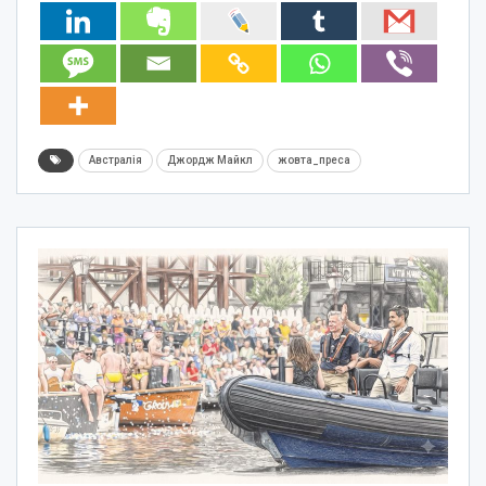
Австралія
Джордж Майкл
жовта_преса