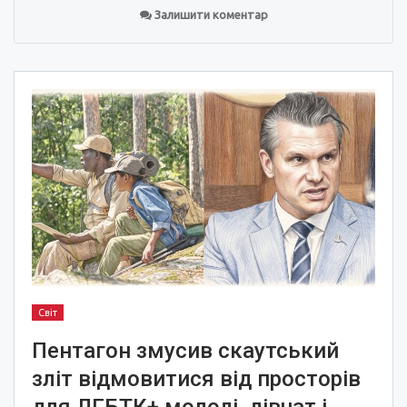
Залишити коментар
Світ
Пентагон змусив скаутський
зліт відмовитися від просторів
для ЛГБТК+ молоді, дівчат і