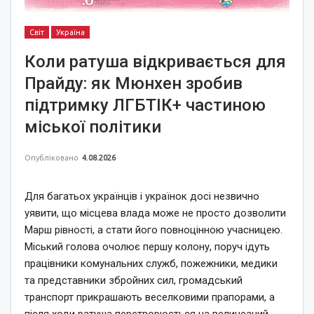
Світ
Україна
Коли ратуша відкривається для
Прайду: як Мюнхен зробив
підтримку ЛГБТІК+ частиною
міської політики
Опубліковано
4.08.2026
Для багатьох українців і українок досі незвично
уявити, що місцева влада може не просто дозволити
Марш рівності, а стати його повноцінною учасницею.
Міський голова очолює першу колону, поруч ідуть
працівники комунальних служб, пожежники, медики
та представники збройних сил, громадський
транспорт прикрашають веселковими прапорами, а