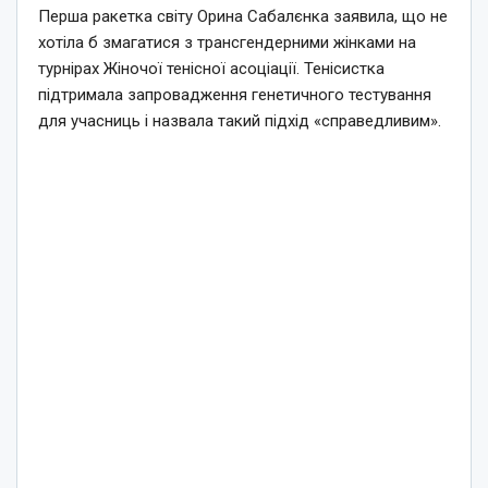
Перша ракетка світу Орина Сабалєнка заявила, що не
хотіла б змагатися з трансгендерними жінками на
турнірах Жіночої тенісної асоціації. Тенісистка
підтримала запровадження генетичного тестування
для учасниць і назвала такий підхід «справедливим».