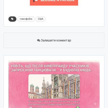
гомофобія
США
Залишити коментар