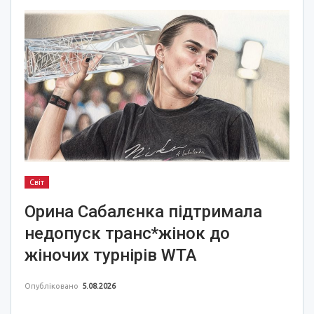
Світ
Орина Сабалєнка підтримала
недопуск транс*жінок до
жіночих турнірів WTA
Опубліковано
5.08.2026