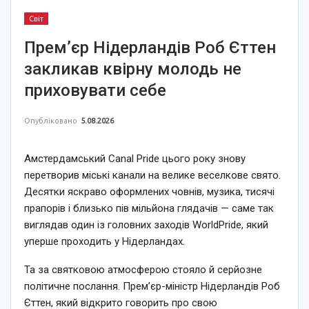
Світ
Прем’єр Нідерландів Роб Єттен
закликав квірну молодь не
приховувати себе
Опубліковано
5.08.2026
Амстердамський Canal Pride цього року знову
перетворив міські канали на велике веселкове свято.
Десятки яскраво оформлених човнів, музика, тисячі
прапорів і близько пів мільйона глядачів — саме так
виглядав один із головних заходів WorldPride, який
уперше проходить у Нідерландах.
Та за святковою атмосферою стояло й серйозне
політичне послання. Прем’єр-міністр Нідерландів Роб
Єттен, який відкрито говорить про свою