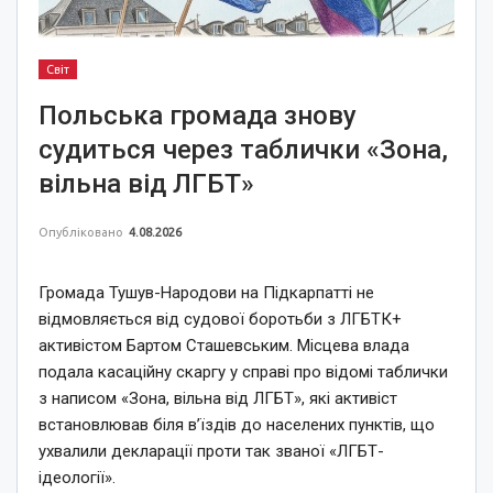
Світ
Польська громада знову
судиться через таблички «Зона,
вільна від ЛГБТ»
Опубліковано
4.08.2026
Громада Тушув-Народови на Підкарпатті не
відмовляється від судової боротьби з ЛГБТК+
активістом Бартом Сташевським. Місцева влада
подала касаційну скаргу у справі про відомі таблички
з написом «Зона, вільна від ЛГБТ», які активіст
встановлював біля в’їздів до населених пунктів, що
ухвалили декларації проти так званої «ЛГБТ-
ідеології».