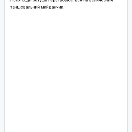
після ходи ратуша перетворюється на величезний
танцювальний майданчик.