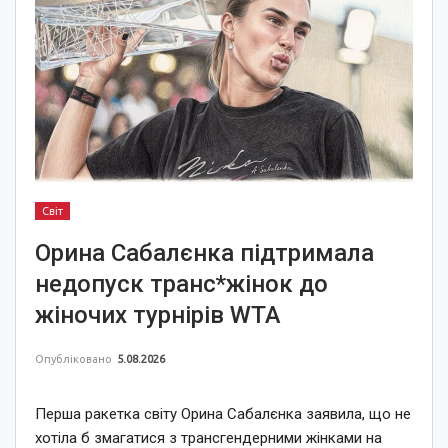
Світ
Орина Сабалєнка підтримала
недопуск транс*жінок до
жіночих турнірів WTA
Опубліковано
5.08.2026
Перша ракетка світу Орина Сабалєнка заявила, що не
хотіла б змагатися з трансгендерними жінками на