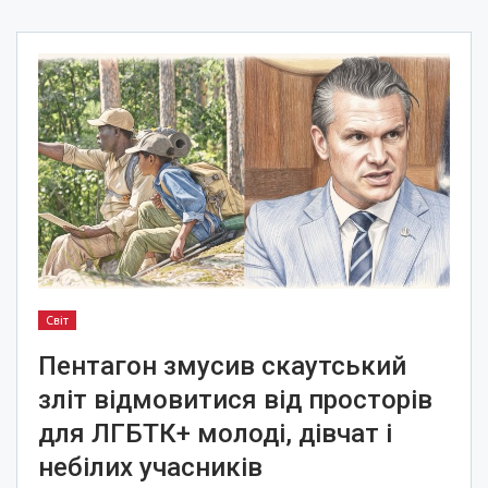
Світ
Пентагон змусив скаутський
зліт відмовитися від просторів
для ЛГБТК+ молоді, дівчат і
небілих учасників