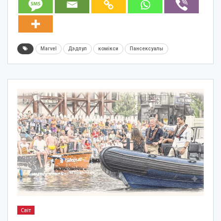
Marvel
Дэдпул
комікси
Пансексуалы
Світ