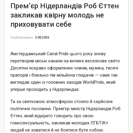
Прем’єр Нідерландів Роб Єттен
закликав квірну молодь не
приховувати себе
Опубліковано
5.08.2026
Амстердамський Canal Pride цього року знову
перетворив міські канали на велике веселкове свято.
Десятки яскраво оформлених човнів, музика, тисячі
прапорів і близько пів мільйона глядачів — саме так
виглядав один із головних заходів WorldPride, який
уперше проходить у Нідерландах.
Та за святковою атмосферою стояло й серйозне
політичне послання. Прем’єр-міністр Нідерландів Роб
Єттен, який відкрито говорить про свою
гомосексуальність, закликав молодих ЛГБТІК+
людей не ховатися й не боятися бути собою.