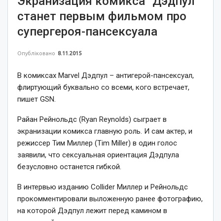
Экранизация комикса “Дэдпул”
станет первым фильмом про
супергероя-пансексуала
Опубліковано
8.11.2015
В комиксах Marvel Дэдпул – антигерой-пансексуал,
флиртующий буквально со всеми, кого встречает,
пишет GSN.
Райан Рейнольдс (Ryan Reynolds) сыграет в
экранизации комикса главную роль. И сам актер, и
режиссер Тим Миллер (Tim Miller) в один голос
заявили, что сексуальная ориентация Дэдпула
безусловно останется гибкой.
В интервью изданию Collider Миллер и Рейнольдс
прокомментировали выложенную ранее фотографию,
на которой Дэдпул лежит перед камином в