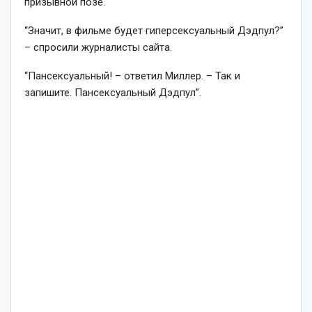
призывной позе.
“Значит, в фильме будет гиперсексуальный Дэдпул?”
– спросили журналисты сайта.
“Пансексуальный!
– ответил Миллер. –
Так и
запишите. Пансексуальный Дэдпул”.