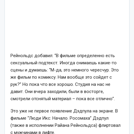
Рейнольдс добавил:
“В фильме определенно есть
сексуальный подтекст. Иногда снимаешь какие-то
сцены и думаешь: “М-да, это немного чересчур. Это
же фильм по комиксу. Нам вообще это сойдет с
рук?” Но пока что все хорошо. Студия на нас не
давит. Они вчера заходили, были в восторге,
смотрели отснятый материал – пока все отлично”.
Это уже не первое появление Дэдпула на экране. В
фильме “Люди Икс: Начало. Росомаха” Дэдпул
(также в исполнении Райана Рейнольдса) флиртовал
с мужчинами в лифте.