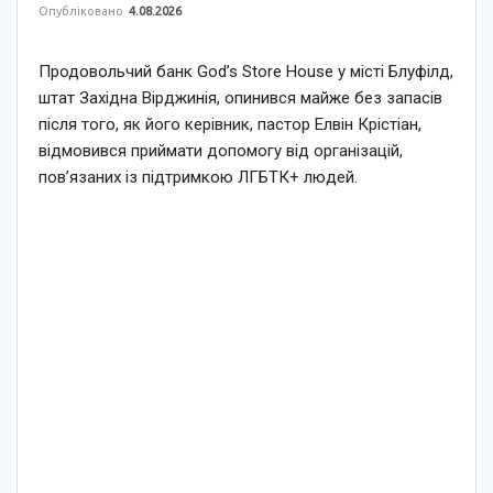
Опубліковано
4.08.2026
Продовольчий банк God’s Store House у місті Блуфілд,
штат Західна Вірджинія, опинився майже без запасів
після того, як його керівник, пастор Елвін Крістіан,
відмовився приймати допомогу від організацій,
пов’язаних із підтримкою ЛГБТК+ людей.