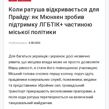
Коли ратуша відкривається для
Прайду: як Мюнхен зробив
підтримку ЛГБТІК+ частиною
міської політики
Опубліковано
4.08.2026
Для багатьох українців і українок досі незвично
уявити, що місцева влада може не просто дозволити
Марш рівності, а стати його повноцінною учасницею.
Міський голова очолює першу колону, поруч ідуть
працівники комунальних служб, пожежники, медики
та представники збройних сил, громадський
транспорт прикрашають веселковими прапорами, а
після ходи ратуша перетворюється на величезний
танцювальний майданчик.