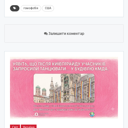
гомофобія
США
Залишити коментар
Світ
Україна