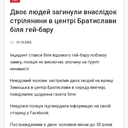
Світ
Двоє людей загинули внаслідок
стрілянини в центрі Братислави
біля гей-бару
On
13.10.2022
Інцидент стався біля відомого гей-бару поблизу
замку, поліція не виключає злочину на ґрунті
ненависті.
Невідомий чоловік застрелив двох людей на вулиці
Замоцька в центрі Братислави в середу ввечері,
повідомляє щоденна газета Sme.
Невдовзі поліція підтвердила інформацію на своїй
сторінці у Facebook.
Постраждалими є двоє чоловіків віком до 30 років.