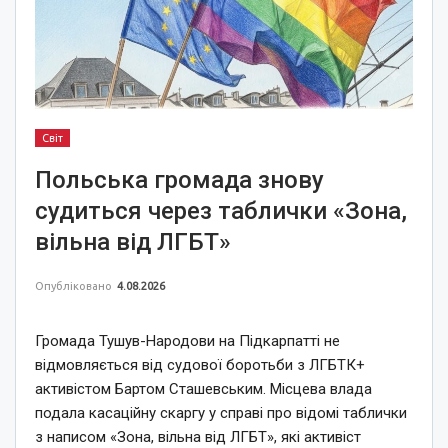
Світ
Польська громада знову
судиться через таблички «Зона,
вільна від ЛГБТ»
Опубліковано
4.08.2026
Громада Тушув-Народови на Підкарпатті не
відмовляється від судової боротьби з ЛГБТК+
активістом Бартом Сташевським. Місцева влада
подала касаційну скаргу у справі про відомі таблички
з написом «Зона, вільна від ЛГБТ», які активіст