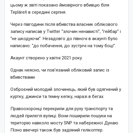
цьому ж звіті показано ймовірного вбивцю біля
Tepláreň в середині серпня.
Через півгодини після вбивства власник облікового
запису написав у Twitter “злочин ненависті”, “гейбар” і
“не шкодуючи”. Незадовго до півночі в акаунті було
написано: “до побачення, до зустрічі на тому боці”.
Акаунт створено у квітні 2021 року.
Однак неясно, чи пов’язаний обліковий запис із
вбивствами.
Озброєний молодий злочинець, який був одягнений у
куртку, джинси та темну кепку, наразі в бегах.
Правоохоронці перекрили для руху транспорту та
людей прилеглі вулиці. Вони поширили пошуки на
територію навколо мосту SNP та набережної Дунаю.
Пізно ввечері також був задіяний гелікоптер.