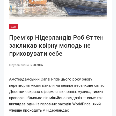
Світ
Прем’єр Нідерландів Роб Єттен
закликав квірну молодь не
приховувати себе
Опубліковано
5.08.2026
Амстердамський Canal Pride цього року знову
перетворив міські канали на велике веселкове свято.
Десятки яскраво оформлених човнів, музика, тисячі
прапорів і близько пів мільйона глядачів — саме так
виглядав один із головних заходів WorldPride, який
уперше проходить у Нідерландах.