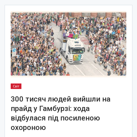
Світ
300 тисяч людей вийшли на
прайд у Гамбурзі: хода
відбулася під посиленою
охороною