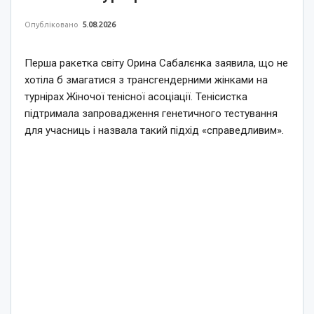
Опубліковано
5.08.2026
Перша ракетка світу Орина Сабалєнка заявила, що не
хотіла б змагатися з трансгендерними жінками на
турнірах Жіночої тенісної асоціації. Тенісистка
підтримала запровадження генетичного тестування
для учасниць і назвала такий підхід «справедливим».