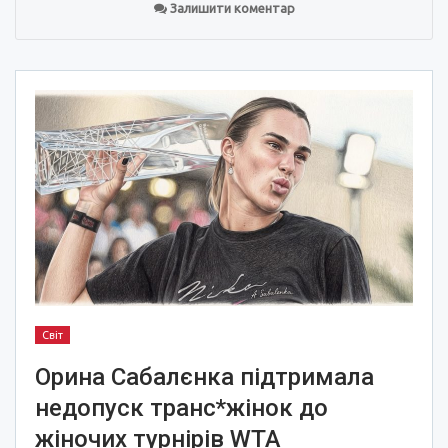
Залишити коментар
Світ
Орина Сабалєнка підтримала
недопуск транс*жінок до
жіночих турнірів WTA