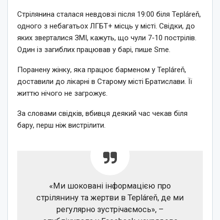
Стрілянина сталася невдовзі після 19:00 біля Tepláreň,
одного з небагатьох ЛГБТ+ місць у місті. Свідки, до
яких зверталися ЗМІ, кажуть, що чули 7-10 пострілів.
Один із загиблих працював у барі, пише Sme.
Поранену жінку, яка працює барменом у Tepláreň,
доставили до лікарні в Старому місті Братислави. Її
життю нічого не загрожує.
За словами свідків, вбивця деякий час чекав біля
бару, перш ніж вистрілити.
«Ми шоковані інформацією про
стрілянину та жертви в Tepláreň, де ми
регулярно зустрічаємось», –