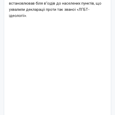
встановлював біля в’їздів до населених пунктів, що
ухвалили декларації проти так званої «ЛГБТ-
ідеології».