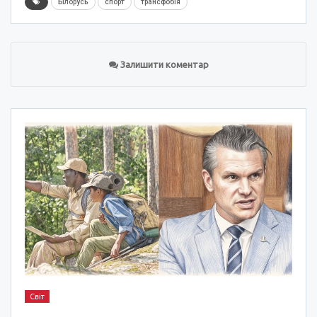
Білорусь
спорт
трансфобія
Залишити коментар
Світ