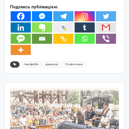
Поділись публікацією
гомофобія
кримінал
Словаччина