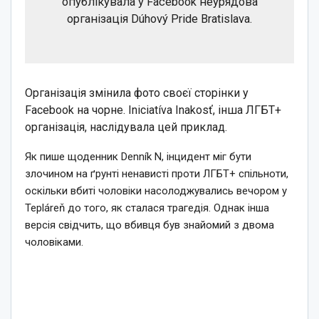
опублікувала у Facebook неурядова
організація Dúhový Pride Bratislava.
Організація змінила фото своєї сторінки у
Facebook на чорне. Iniciatíva Inakosť, інша ЛГБТ+
організація, наслідувала цей приклад.
Як пише щоденник Denník N, інцидент міг бути
злочином на ґрунті ненависті проти ЛГБТ+ спільноти,
оскільки вбиті чоловіки насолоджувались вечором у
Tepláreň до того, як сталася трагедія. Однак інша
версія свідчить, що вбивця був знайомий з двома
чоловіками.