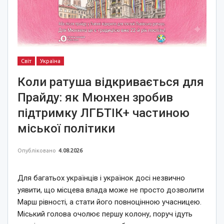
Світ
Україна
Коли ратуша відкривається для
Прайду: як Мюнхен зробив
підтримку ЛГБТІК+ частиною
міської політики
Опубліковано
4.08.2026
Для багатьох українців і українок досі незвично
уявити, що місцева влада може не просто дозволити
Марш рівності, а стати його повноцінною учасницею.
Міський голова очолює першу колону, поруч ідуть