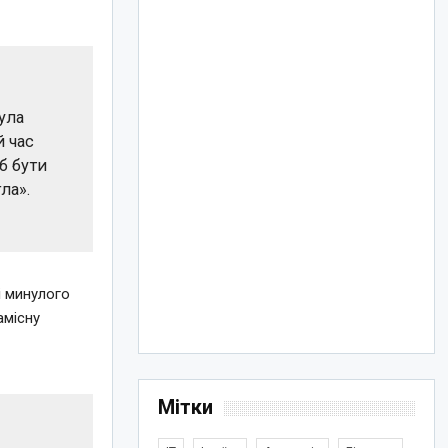
була
й час
б бути
ла».
і минулого
амісну
Мітки