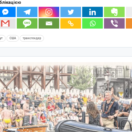
блікацією
ут
США
трансгендер