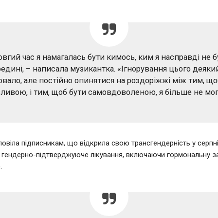
вгий час я намагалась бути кимось, ким я насправді не 
едині, – написала музикантка. «Ігнорування цього деяки
вало, але постійно опинятися на роздоріжжі між тим, що
ливою, і тим, щоб бути самовдоволеною, я більше не мог
овіла підписникам, що відкрила свою трансгендерність у серпн
а гендерно-підтверджуюче лікування, включаючи гормональну з
.