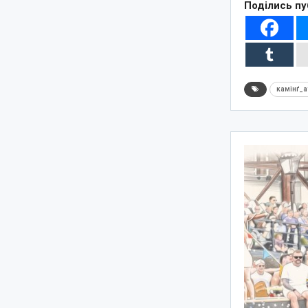
Поділись пу
камінґ_а