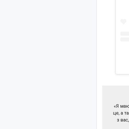
«Я маю
це, а т
з вас