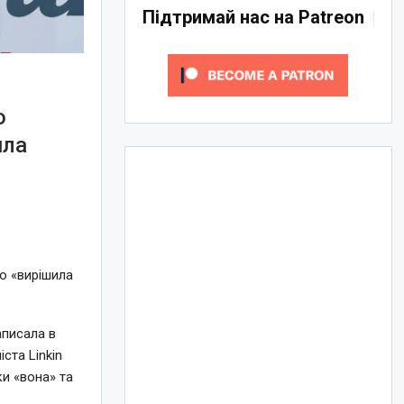
Підтримай нас на Patreon
о
ила
що «вирішила
аписала в
ста Linkin
ки «вона» та