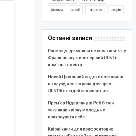
фільми
шлюб
інтерв'ю
історія
Останні записи
Рік місця, де можна не ховатися: як у
Франківську живе перший ЛГБТ+
ком’юніті-центр
Новий Цивільний кодекс поставили
на паузу, але загроза для прав
ЛГБТІК+ людей залишається
Прем’єр Нідерландів Роб Єттен
закликав квірну молодь не
приховувати себе
Квірні книги для прифронтових