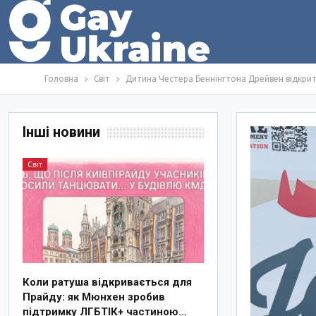
Головна
Світ
Дитина Честера Беннінгтона Дрейвен відкрито
Інші новини
Світ
Коли ратуша відкривається для
Прайду: як Мюнхен зробив
підтримку ЛГБТІК+ частиною…