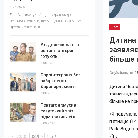
4.08.2026
Для багатьох українців і українок досі
незвично уявити, що місцева влада може не
просто дозволити…
Світ
Дитина 
У індонезійського
заявляє
регіоні Тангеранг
готують…
більше 
4.08.2026
Опубліковано
18
Євроінтеграція без
вибірковості:
Дитина Честе
Європарламент…
трансгендерн
3.08.2026
більше не при
Пентагон змусив
скаутський зліт
«Я подумала,
відмовитися від…
п’ятницю (14
5.08.2026
Park. Згідно
«її».
НАЗАД
ДАЛІ
1 из 7