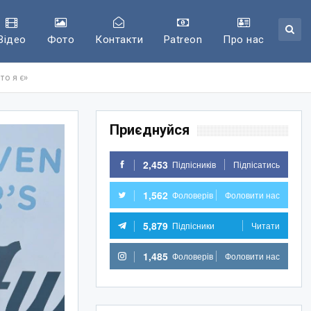
Відео
Фото
Контакти
Patreon
Про нас
то я є»
Приєднуйся
2,453
Підпісників
Підпісатись
1,562
Фоловерів
Фоловити нас
5,879
Підпісники
Читати
1,485
Фоловерів
Фоловити нас