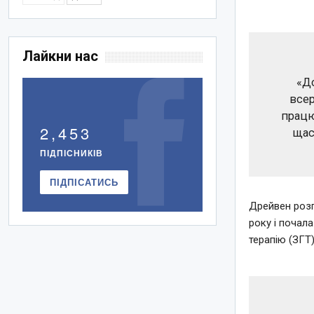
Лайкни нас
«До
всер
працю
2,453
щас
ПІДПІСНИКІВ
ПІДПІСАТИСЬ
Дрейвен розп
року і почал
терапію (ЗГТ)