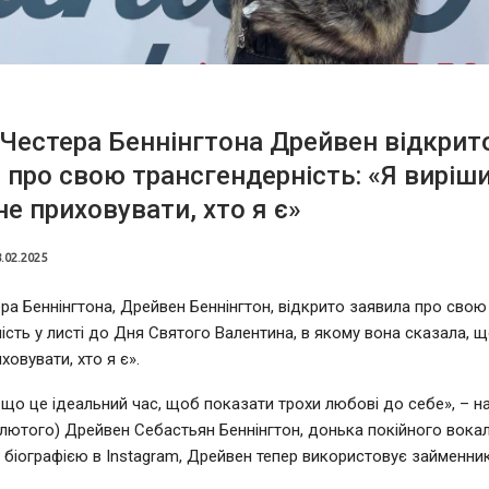
Честера Беннінгтона Дрейвен відкрит
 про свою трансгендерність: «Я виріш
не приховувати, хто я є»
.02.2025
ра Беннінгтона, Дрейвен Беннінгтон, відкрито заявила про свою
ість у листі до Дня Святого Валентина, в якому вона сказала, 
ховувати, хто я є».
 що це ідеальний час, щоб показати трохи любові до себе», – н
 лютого) Дрейвен Себастьян Беннінгтон, донька покійного вокалі
 з біографією в Instagram, Дрейвен тепер використовує займенни