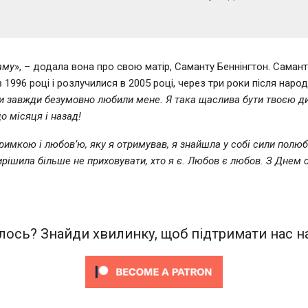
аму
», – додала вона про свою матір, Саманту Беннінгтон. Самант
 1996 році і розлучилися в 2005 році, через три роки після наро
и завжди безумовно любили мене. Я така щаслива бути твоєю д
о місяця і назад!
тримкою і любов’ю, яку я отримував, я знайшла у собі сили полюб
ирішила більше не приховувати, хто я є. Любов є любов. З Днем 
ось? Знайди хвилинку, щоб підтримати нас на