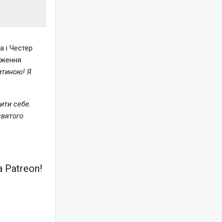
а і Честер
дження
итиною! Я
ити себе.
святого
 Patreon!