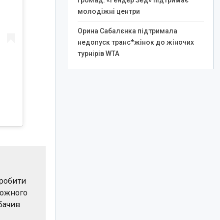
громад: «Гендер Зед» підтримає
молодіжні центри
Орина Сабалєнка підтримала
недопуск транс*жінок до жіночих
турнірів WTA
 робити
 кожного
 бачив