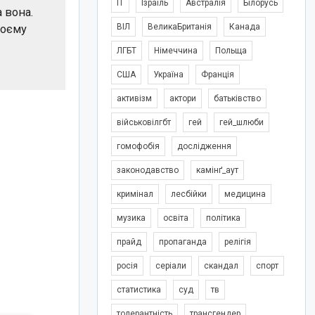
IT
Ізраїль
Австралія
Білорусь
 вона.
ВІЛ
ВеликаБританія
Канада
воєму
ЛГБТ
Німеччина
Польща
США
Україна
Франція
активізм
актори
батьківство
військовілгбт
гей
гей_шлюби
гомофобія
дослідження
законодавство
камінґ_аут
кримінал
лесбійки
медицина
музика
освіта
політика
прайд
пропаганда
релігія
росія
серіали
скандал
спорт
статистика
суд
тв
толерантність
трансгендер