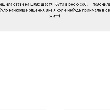
рішила стати на шлях щастя і бути вірною собі, – пояснила
було найкраще рішення, яке я коли-небудь приймала в с
житті.