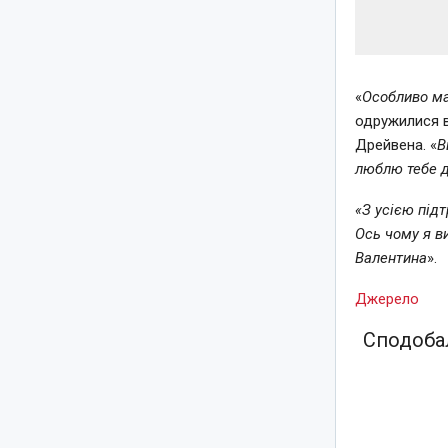
«
Особливо м
одружилися в
Дрейвена. «
В
люблю тебе д
«З усією під
Ось чому я в
Валентина
».
Джерело
Сподобал