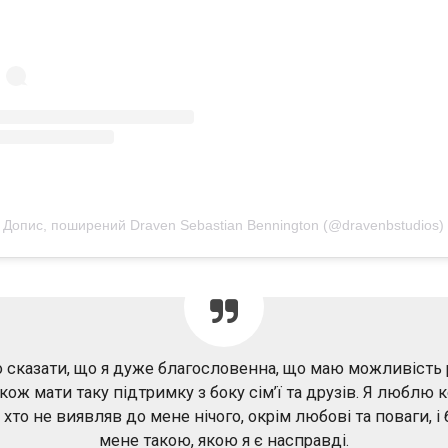
Допис, поширений Draven Sebastian Bennington (@dravenbstudios)
 сказати, що я дуже благословенна, що маю можливість
акож мати таку підтримку з боку сім’ї та друзів. Я люблю
, хто не виявляв до мене нічого, окрім любові та поваги, і
мене такою, якою я є насправді.