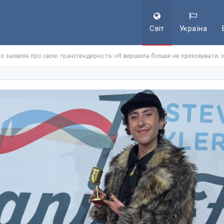
Світ
Україна
 заявляє про свою трансгендерність: «Я вирішила більше не приховувати, х