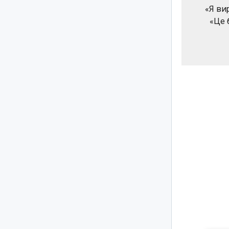
«Я ви
«Це 