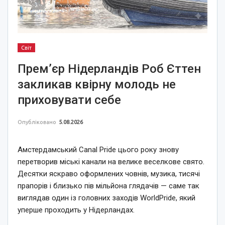
Світ
Прем’єр Нідерландів Роб Єттен
закликав квірну молодь не
приховувати себе
Опубліковано
5.08.2026
Амстердамський Canal Pride цього року знову
перетворив міські канали на велике веселкове свято.
Десятки яскраво оформлених човнів, музика, тисячі
прапорів і близько пів мільйона глядачів — саме так
виглядав один із головних заходів WorldPride, який
уперше проходить у Нідерландах.