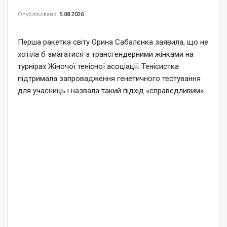
Опубліковано
5.08.2026
Перша ракетка світу Орина Сабалєнка заявила, що не
хотіла б змагатися з трансгендерними жінками на
турнірах Жіночої тенісної асоціації. Тенісистка
підтримала запровадження генетичного тестування
для учасниць і назвала такий підхід «справедливим».