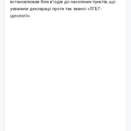
встановлював біля в’їздів до населених пунктів, що
ухвалили декларації проти так званої «ЛГБТ-
ідеології».