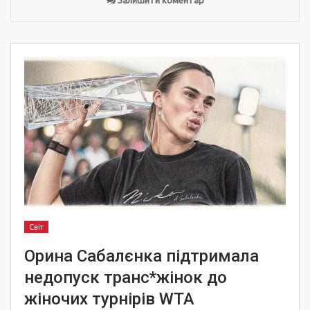
Залишити коментар
Світ
Орина Сабалєнка підтримала
недопуск транс*жінок до
жіночих турнірів WTA