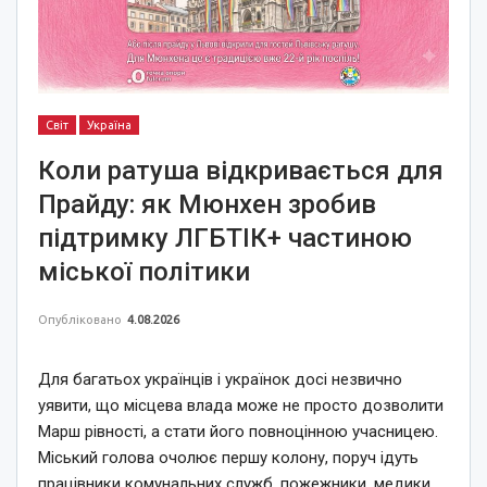
Світ
Україна
Коли ратуша відкривається для
Прайду: як Мюнхен зробив
підтримку ЛГБТІК+ частиною
міської політики
Опубліковано
4.08.2026
Для багатьох українців і українок досі незвично
уявити, що місцева влада може не просто дозволити
Марш рівності, а стати його повноцінною учасницею.
Міський голова очолює першу колону, поруч ідуть
працівники комунальних служб, пожежники, медики