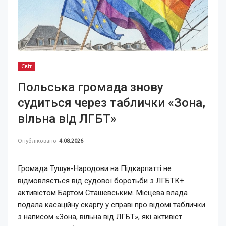
Світ
Польська громада знову
судиться через таблички «Зона,
вільна від ЛГБТ»
Опубліковано
4.08.2026
Громада Тушув-Народови на Підкарпатті не
відмовляється від судової боротьби з ЛГБТК+
активістом Бартом Сташевським. Місцева влада
подала касаційну скаргу у справі про відомі таблички
з написом «Зона, вільна від ЛГБТ», які активіст