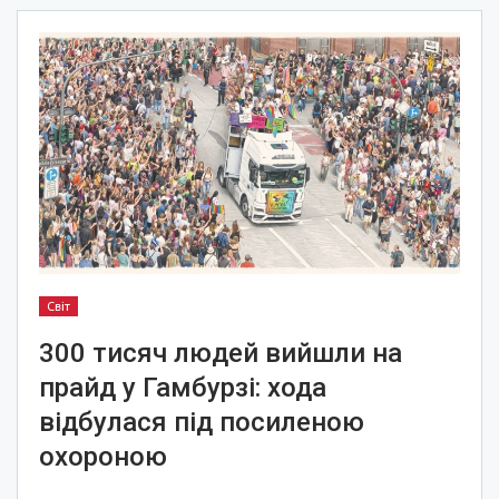
Світ
300 тисяч людей вийшли на
прайд у Гамбурзі: хода
відбулася під посиленою
охороною