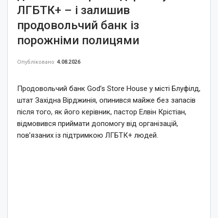
ЛГБТК+ – і залишив
продовольчий банк із
порожніми полицями
Опубліковано
4.08.2026
Продовольчий банк God’s Store House у місті Блуфілд,
штат Західна Вірджинія, опинився майже без запасів
після того, як його керівник, пастор Елвін Крістіан,
відмовився приймати допомогу від організацій,
пов’язаних із підтримкою ЛГБТК+ людей.