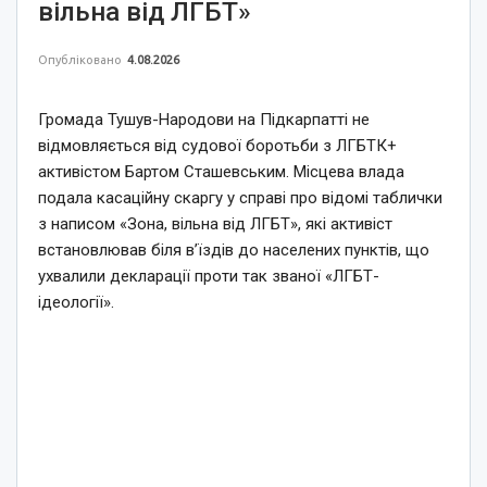
вільна від ЛГБТ»
Опубліковано
4.08.2026
Громада Тушув-Народови на Підкарпатті не
відмовляється від судової боротьби з ЛГБТК+
активістом Бартом Сташевським. Місцева влада
подала касаційну скаргу у справі про відомі таблички
з написом «Зона, вільна від ЛГБТ», які активіст
встановлював біля в’їздів до населених пунктів, що
ухвалили декларації проти так званої «ЛГБТ-
ідеології».