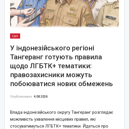
Світ
У індонезійського регіоні
Тангеранг готують правила
щодо ЛГБТК+ тематики:
правозахисники можуть
побоюватися нових обмежень
Опубліковано
4.08.2026
Влада індонезійського округу Тангеранг розглядає
можливість ухвалення місцевих правил, які
стосуватимуться ЛГБТК+ тематики. Йдеться про