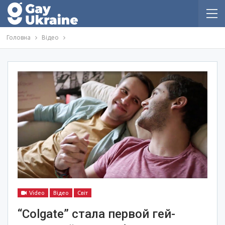
Головна
Відео
Video
Відео
Світ
“Colgate” стала первой гей-