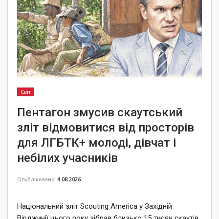
Світ
Пентагон змусив скаутський
зліт відмовитися від просторів
для ЛГБТК+ молоді, дівчат і
небілих учасників
Опубліковано
4.08.2026
Національний зліт Scouting America у Західній
Вірджинії цього року зібрав близько 15 тисяч скаутів,