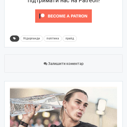
підтримати нас на Patreon!
Нідерланди
політика
прайд
Залишити коментар