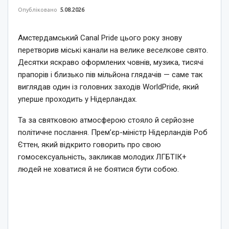
Опубліковано
5.08.2026
Амстердамський Canal Pride цього року знову
перетворив міські канали на велике веселкове свято.
Десятки яскраво оформлених човнів, музика, тисячі
прапорів і близько пів мільйона глядачів — саме так
виглядав один із головних заходів WorldPride, який
уперше проходить у Нідерландах.
Та за святковою атмосферою стояло й серйозне
політичне послання. Прем’єр-міністр Нідерландів Роб
Єттен, який відкрито говорить про свою
гомосексуальність, закликав молодих ЛГБТІК+
людей не ховатися й не боятися бути собою.