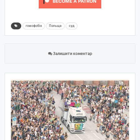
гомофобія
Польща
суд
Залишити коментар