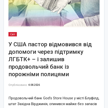
Світ
У США пастор відмовився від
допомоги через підтримку
ЛГБТК+ – і залишив
продовольчий банк із
порожніми полицями
Опубліковано
4.08.2026
Продовольчий банк God’s Store House у місті Блуфілд,
штат Західна Вірджинія, опинився майже без запасів