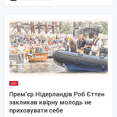
Світ
Прем’єр Нідерландів Роб Єттен
закликав квірну молодь не
приховувати себе