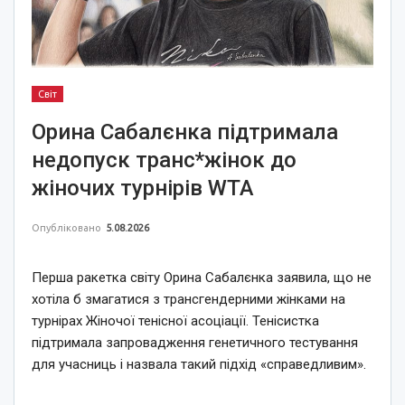
Світ
Орина Сабалєнка підтримала
недопуск транс*жінок до
жіночих турнірів WTA
Опубліковано
5.08.2026
Перша ракетка світу Орина Сабалєнка заявила, що не
хотіла б змагатися з трансгендерними жінками на
турнірах Жіночої тенісної асоціації. Тенісистка
підтримала запровадження генетичного тестування
для учасниць і назвала такий підхід «справедливим».