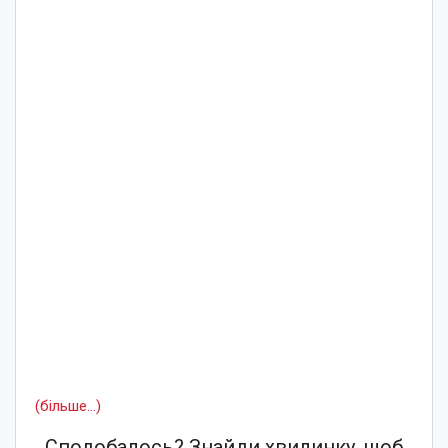
(більше…)
Сподобалось? Знайди хвилинку, щоб