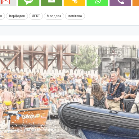
ія
ІгорДодон
ЛГБТ
Молдова
політика