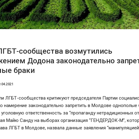
ЛГБТ-сообщества возмутились
жением Додона законодательно запре
лые браки
.04.2021
ли ЛГБТ-сообщества критикуют председателя Партии социалис
о намерение законодательно запретить в Молдове однополые б
 уголовную ответственность за “пропаганду нетрадиционных о
я Майю Санду на выборах организация “ГЕНДЕРДОК-М”, кото
ва ЛГБТ в Молдове, назвала данные заявления “манипуляцией