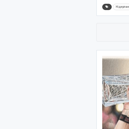
Нідерла