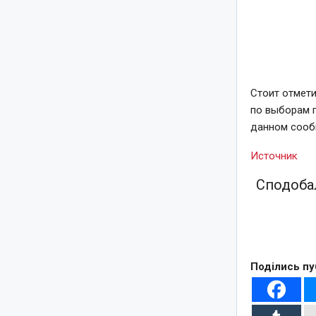
Стоит отмет
по выборам п
данном сооб
Источник
Сподобал
Поділись пу