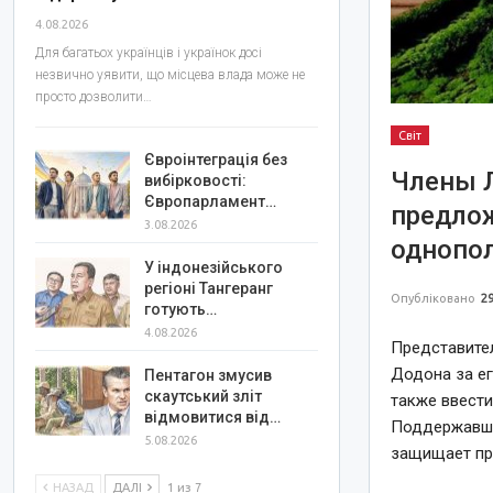
4.08.2026
Для багатьох українців і українок досі
незвично уявити, що місцева влада може не
просто дозволити…
Світ
Євроінтеграція без
Члены 
вибірковості:
Європарламент…
предло
3.08.2026
однопо
У індонезійського
регіоні Тангеранг
Опубліковано
29
готують…
4.08.2026
Представите
Додона за ег
Пентагон змусив
скаутський зліт
также ввести
відмовитися від…
Поддержавша
5.08.2026
защищает пра
НАЗАД
ДАЛІ
1 из 7