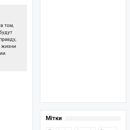
в том,
будут
правду,
я жизни
ии.
Мітки