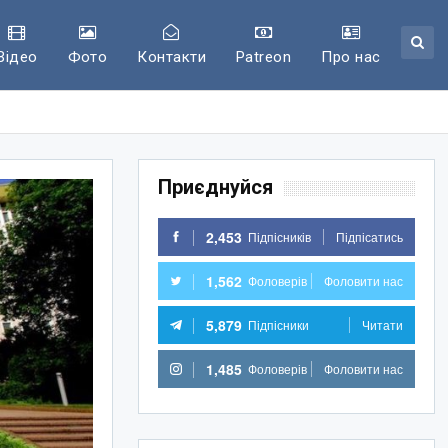
Відео
Фото
Контакти
Patreon
Про нас
Приєднуйся
2,453
Підпісників
Підпісатись
1,562
Фоловерів
Фоловити нас
5,879
Підпісники
Читати
1,485
Фоловерів
Фоловити нас