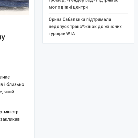
громад: «Гендер Зед» підтримає
молодіжні центри
Орина Сабалєнка підтримала
недопуск транс*жінок до жіночих
турнірів WTA
ну
елике
в і близько
e, який
-міністр
 закликав