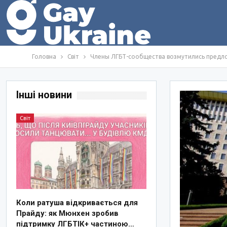
Головна
Світ
Члены ЛГБТ-сообщества возмутились предл
Інші новини
Світ
Коли ратуша відкривається для
Прайду: як Мюнхен зробив
підтримку ЛГБТІК+ частиною…