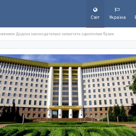
Світ
Україна
ожением Додона законодательно запретить однополые браки