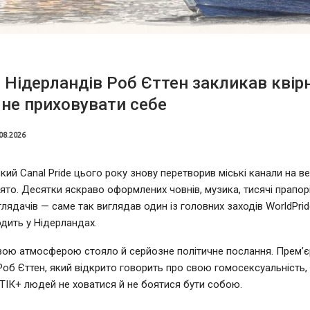
 Нідерландів Роб Єттен закликав квір
не приховувати себе
08.2026
ий Canal Pride цього року знову перетворив міські канали на в
ято. Десятки яскраво оформлених човнів, музика, тисячі прапорі
глядачів — саме так виглядав один із головних заходів WorldPrid
дить у Нідерландах.
вою атмосферою стояло й серйозне політичне послання. Прем’єр
Роб Єттен, який відкрито говорить про свою гомосексуальність,
ІК+ людей не ховатися й не боятися бути собою.