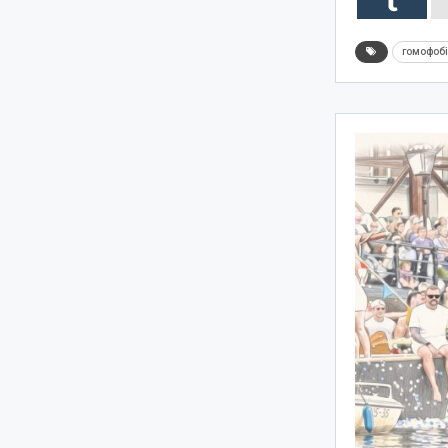
гомофоб