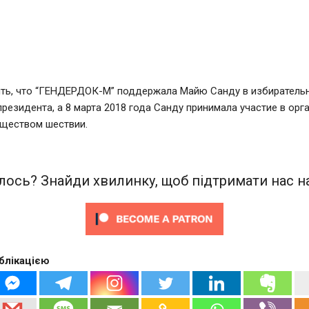
ить, что “ГЕНДЕРДОК-М” поддержала Майю Санду в избиратель
резидента, а 8 марта 2018 года Санду принимала участие в ор
ществом шествии.
ось? Знайди хвилинку, щоб підтримати нас на
блікацією