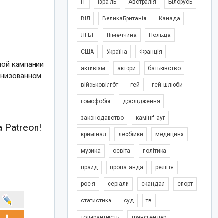
IT
Ізраїль
Австралія
Білорусь
ВІЛ
ВеликаБританія
Канада
ЛГБТ
Німеччина
Польща
США
Україна
Франція
ной кампании
активізм
актори
батьківство
ганизованном
військовілгбт
гей
гей_шлюби
гомофобія
дослідження
законодавство
камінґ_аут
 Patreon!
кримінал
лесбійки
медицина
музика
освіта
політика
прайд
пропаганда
релігія
росія
серіали
скандал
спорт
статистика
суд
тв
толерантність
трансгендер