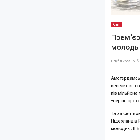
Світ
Прем’єр
молодь 
Опубліковано
5.
Амстердамськ
веселкове св
пів мільйона 
уперше прохо
Та за святко
Нідерландів 
молодих ЛГБТ