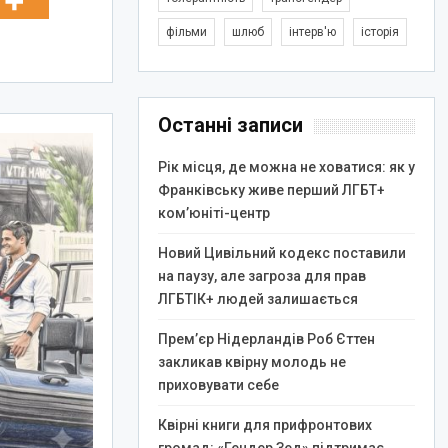
фільми
шлюб
інтерв'ю
історія
Останні записи
Рік місця, де можна не ховатися: як у
Франківську живе перший ЛГБТ+
ком’юніті-центр
Новий Цивільний кодекс поставили
на паузу, але загроза для прав
ЛГБТІК+ людей залишається
Прем’єр Нідерландів Роб Єттен
закликав квірну молодь не
приховувати себе
Квірні книги для прифронтових