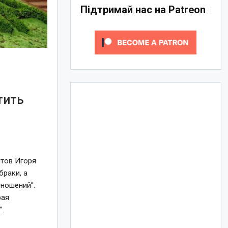
Підтримай нас на Patreon
тить
тов Игоря
раки, а
тношений”.
рая
”.