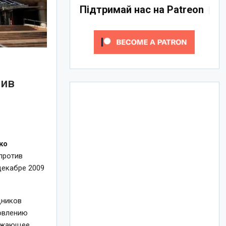
Підтримай нас на Patreon
тив
ко
против
декабре 2009
дников
новлению
нижающее