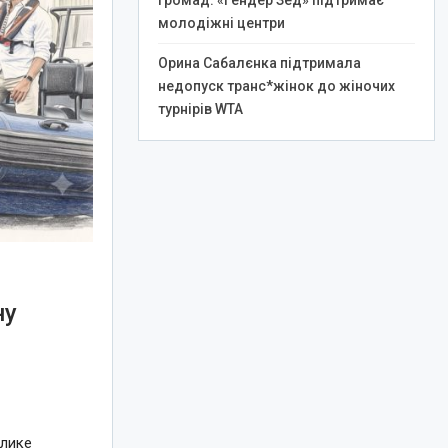
громад: «Гендер Зед» підтримає
молодіжні центри
Орина Сабалєнка підтримала
недопуск транс*жінок до жіночих
турнірів WTA
ну
елике