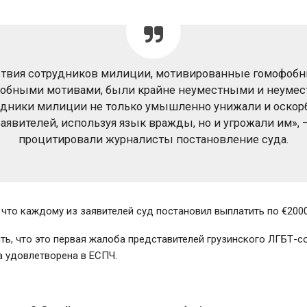
твия сотрудников милиции, мотивированные гомофоб
обными мотивами, были крайне неуместными и неуме
удники милиции не только умышленно унижали и оскор
заявителей, используя язык вражды, но и угрожали им»
, 
процитировали журналисты постановление суда.
что каждому из заявителей суд постановил выплатить по €2000
ть, что это первая жалоба представителей грузинского ЛГБТ-с
а удовлетворена в ЕСПЧ.