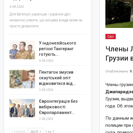
4.08.2026
Для багатьох українців і українок досі
незвично уявити, що місцева влада може не
просто дозволити…
Світ
У індонезійського
Члены Л
регіоні Тангеранг
готують…
Грузии 
4.08.2026
Опубліковано
9.
Пентагон змусив
скаутський зліт
відмовитися від…
Члены грузи
5.08.2026
Джапаридз
Грузии, выдв
Євроінтеграція без
года. Об это
вибірковості:
Європарламент…
По данным жу
3.08.2026
полиции при
НАЗАД
ДАЛІ
1 из 7
суда, правоо