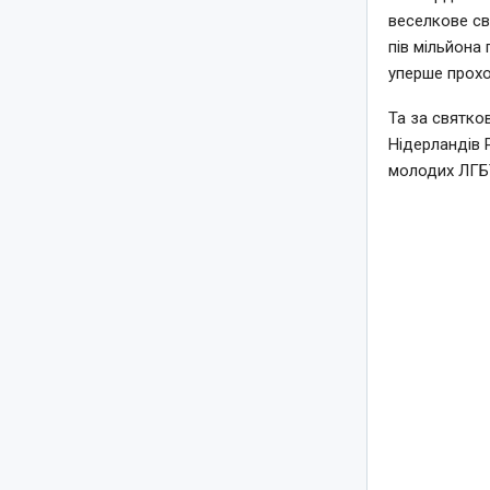
веселкове св
пів мільйона 
уперше прохо
Та за святко
Нідерландів 
молодих ЛГБТ