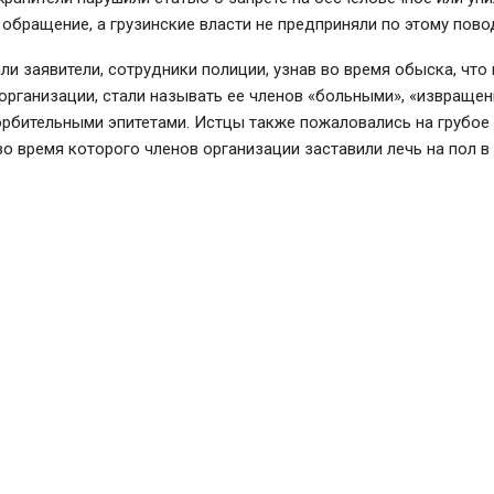
обращение, а грузинские власти не предприняли по этому пово
ли заявители, сотрудники полиции, узнав во время обыска, что 
рганизации, стали называть ее членов «больными», «извращен
орбительными эпитетами. Истцы также пожаловались на грубо
во время которого членов организации заставили лечь на пол в 