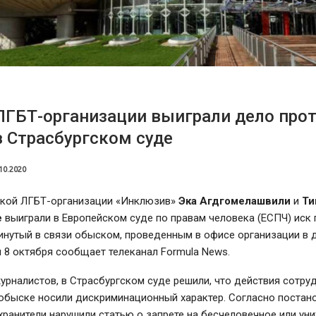
ГБТ-организации выиграли дело про
в Страсбургском суде
10.2020
нкой ЛГБТ-организации «Инклюзив»
Эка Агдгомелашвили
и
Ти
е
выиграли в Европейском суде по правам человека (ЕСПЧ) иск 
инутый в связи обыском, проведенным в офисе организации в 
м 8 октября сообщает телеканал Formula News.
рналистов, в Страсбургском суде решили, что действия сотру
 обыске носили дискриминационный характер. Согласно поста
хранители нарушили статью о запрете на бесчеловечное или у