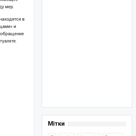
ду мер.
находятся в
цами» и
е обращение
туалете.
Мітки