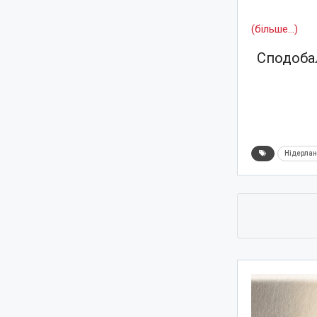
(більше…)
Сподобал
Нідерла