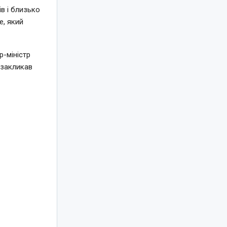
в і близько
e, який
-міністр
 закликав