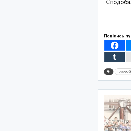
Сподобал
Поділись пу
гомофоб