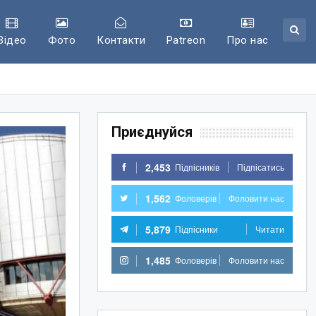
Відео
Фото
Контакти
Patreon
Про нас
Приєднуйся
2,453
Підпісників
Підпісатись
1,562
Фоловерів
Фоловити нас
5,879
Підпісники
Читати
1,485
Фоловерів
Фоловити нас