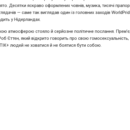
ято. Десятки яскраво оформлених човнів, музика, тисячі прапорі
глядачів — саме так виглядав один із головних заходів WorldPrid
дить у Нідерландах.
вою атмосферою стояло й серйозне політичне послання. Прем’єр
Роб Єттен, який відкрито говорить про свою гомосексуальність,
ІК+ людей не ховатися й не боятися бути собою.