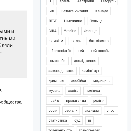
IT
Ізраїль
Австралія
Білорусь
ВІЛ
ВеликаБританія
Канада
ЛГБТ
Німеччина
Польща
ными и
США
Україна
Франція
стными.
активізм
актори
батьківство
бляли
військовілгбт
гей
гей_шлюби
—
гомофобія
дослідження
законодавство
камінґ_аут
кримінал
лесбійки
медицина
.
музика
освіта
політика
прайд
пропаганда
релігія
ообщества,
росія
серіали
скандал
спорт
статистика
суд
тв
толерантність
трансгендер