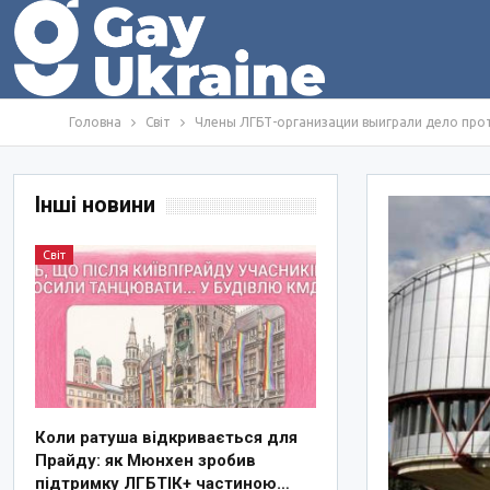
Головна
Світ
Члены ЛГБТ-организации выиграли дело прот
Інші новини
Світ
Коли ратуша відкривається для
Прайду: як Мюнхен зробив
підтримку ЛГБТІК+ частиною…