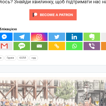
ось? Знайди хвилинку, щоб підтримати нас на
блікацією
ія
Грузія
ЄСПЛ
суд