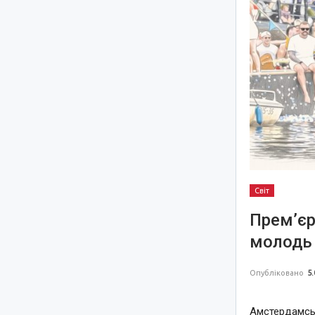
Світ
Прем’єр
молодь 
Опубліковано
5.
Амстердамськ