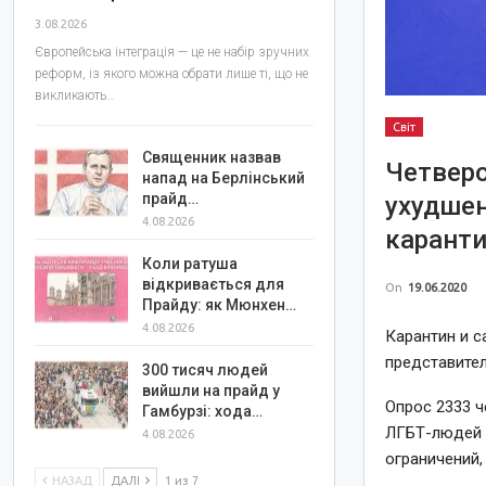
3.08.2026
Європейська інтеграція — це не набір зручних
реформ, із якого можна обрати лише ті, що не
викликають…
Світ
Священник назвав
Четверо
напад на Берлінський
прайд…
ухудшен
4.08.2026
карант
Коли ратуша
відкривається для
On
19.06.2020
Прайду: як Мюнхен…
4.08.2026
Карантин и с
представите
300 тисяч людей
вийшли на прайд у
Опрос 2333 ч
Гамбурзі: хода…
ЛГБТ-людей 
4.08.2026
ограничений
НАЗАД
ДАЛІ
1 из 7