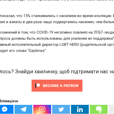
.
показал, что 15% сталкивались с насилием во время изоляции. 
ие и азиаты в два раза чаще подвергались насилию, чем белы
 сомнений в том, что COVID-19 негативно повлиял на ЛГБТ-люде
проса должны быть использованы для усиления их поддержки”,
лавный исполнительный директор LGBT HERO (родительской орг
водит его слова “Gaytimes”.
ось? Знайди хвилинку, щоб підтримати нас на
блікацією