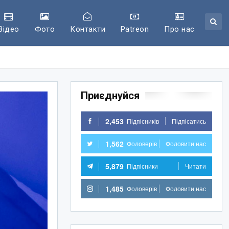
Відео
Фото
Контакти
Patreon
Про нас
Приєднуйся
2,453
Підпісників
Підпісатись
1,562
Фоловерів
Фоловити нас
5,879
Підпісники
Читати
1,485
Фоловерів
Фоловити нас