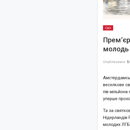
Світ
Прем’єр
молодь 
Опубліковано
5.
Амстердамськ
веселкове св
пів мільйона 
уперше прохо
Та за святко
Нідерландів 
молодих ЛГБТ