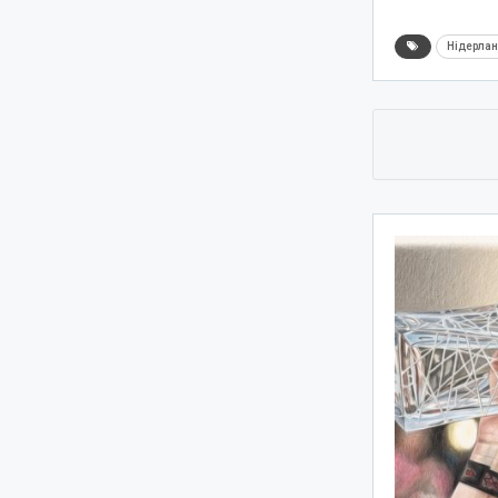
Нідерла