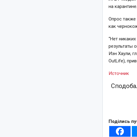
на карантине
Опрос также 
как чернокож
“Нет никаких
результаты о
Иэн Хаули, г
OutLife), при
Источник
Сподобал
Поділись пу