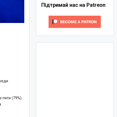
Підтримай нас на Patreon
среди
з пяти (79%)
а