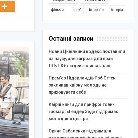
фільми
шлюб
інтерв'ю
історія
Останні записи
Новий Цивільний кодекс поставили
на паузу, але загроза для прав
ЛГБТІК+ людей залишається
Прем’єр Нідерландів Роб Єттен
закликав квірну молодь не
приховувати себе
Квірні книги для прифронтових
громад: «Гендер Зед» підтримає
молодіжні центри
Орина Сабалєнка підтримала