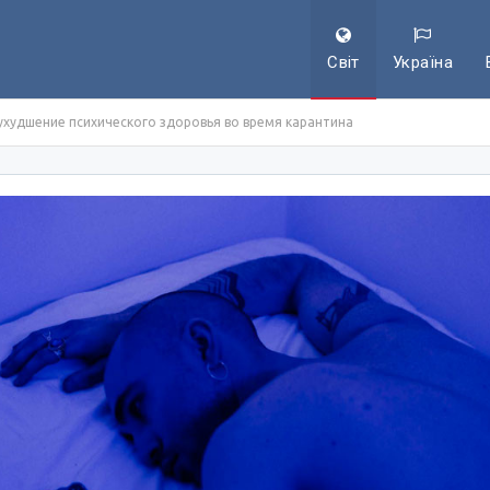
Світ
Україна
ухудшение психического здоровья во время карантина