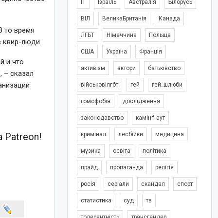
IT
Ізраїль
Австралія
Білорусь
ВІЛ
ВеликаБританія
Канада
В то время
ЛГБТ
Німеччина
Польща
е квир-люди.
США
Україна
Франція
й и что
активізм
актори
батьківство
 – сказал
анизации
військовілгбт
гей
гей_шлюби
гомофобія
дослідження
законодавство
камінґ_аут
 Patreon!
кримінал
лесбійки
медицина
музика
освіта
політика
прайд
пропаганда
релігія
росія
серіали
скандал
спорт
статистика
суд
тв
толерантність
трансгендер