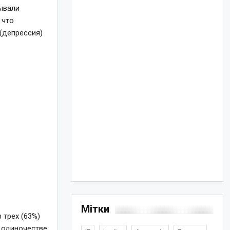
ывали
 что
(депрессия)
Мітки
 трех (63%)
б одиночестве