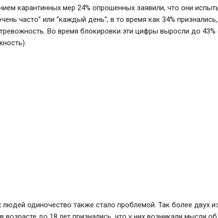
нием карантинных мер 24% опрошенных заявили, что они испыт
чень часто” или “каждый день”, в то время как 34% признались,
тревожность. Во время блокировки эти цифры выросли до 43% 
жность).
людей одиночество также стало проблемой. Так более двух из
 возрасте до 18 лет признались, что у них возникали мысли о