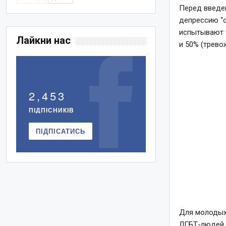
Перед введе
депрессию “о
испытывают 
Лайкни нас
и 50% (трево
2,453
ПІДПІСНИКІВ
ПІДПІСАТИСЬ
Для молодых 
ЛГБТ-людей в