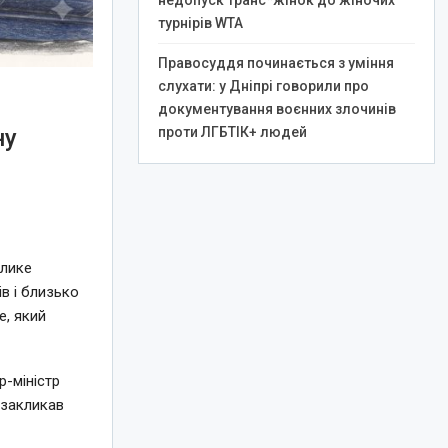
недопуск транс*жінок до жіночих
турнірів WTA
Правосуддя починається з уміння
слухати: у Дніпрі говорили про
документування воєнних злочинів
ну
проти ЛГБТІК+ людей
елике
в і близько
e, який
-міністр
 закликав