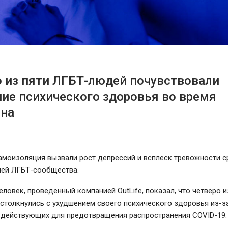
 из пяти ЛГБТ-людей почувствовали
ие психического здоровья во время
ина
амоизоляция вызвали рост депрессий и всплеск тревожности 
лей ЛГБТ-сообщества.
еловек, проведенный компанией OutLife, показал, что четверо и
столкнулись с ухудшением своего психического здоровья из-з
, действующих для предотвращения распространения COVID-19.