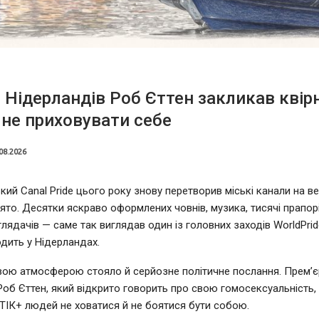
 Нідерландів Роб Єттен закликав квір
не приховувати себе
08.2026
ий Canal Pride цього року знову перетворив міські канали на в
ято. Десятки яскраво оформлених човнів, музика, тисячі прапорі
глядачів — саме так виглядав один із головних заходів WorldPrid
дить у Нідерландах.
вою атмосферою стояло й серйозне політичне послання. Прем’єр
Роб Єттен, який відкрито говорить про свою гомосексуальність,
ІК+ людей не ховатися й не боятися бути собою.