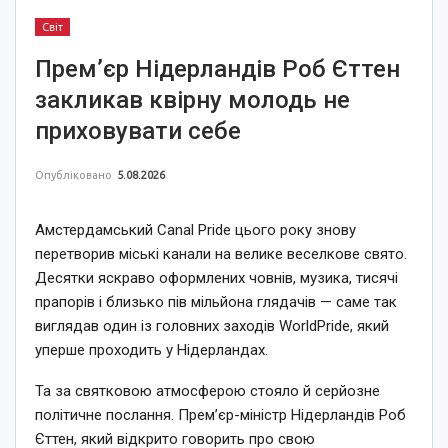
Світ
Прем’єр Нідерландів Роб Єттен
закликав квірну молодь не
приховувати себе
Опубліковано
5.08.2026
Амстердамський Canal Pride цього року знову
перетворив міські канали на велике веселкове свято.
Десятки яскраво оформлених човнів, музика, тисячі
прапорів і близько пів мільйона глядачів — саме так
виглядав один із головних заходів WorldPride, який
уперше проходить у Нідерландах.
Та за святковою атмосферою стояло й серйозне
політичне послання. Прем’єр-міністр Нідерландів Роб
Єттен, який відкрито говорить про свою