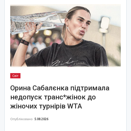
Світ
Орина Сабалєнка підтримала
недопуск транс*жінок до
жіночих турнірів WTA
Опубліковано
5.08.2026