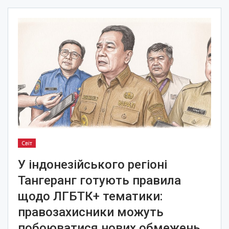
Світ
У індонезійського регіоні
Тангеранг готують правила
щодо ЛГБТК+ тематики:
правозахисники можуть
побоюватися нових обмежень