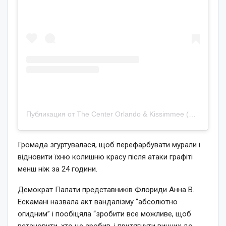
Публикация от The Center Orlando & Kissimmee (@thecenterorlando)
Громада згуртувалася, щоб перефарбувати мурали і
відновити їхню колишню красу після атаки графіті
менш ніж за 24 години.
Демократ Палати представників Флориди Анна В.
Ескамані назвала акт вандалізму “абсолютно
огидним” і пообіцяла “зробити все можливе, щоб
встановити, хто це зробив, і притягнути винних до