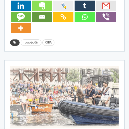
гомофобія
США