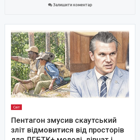
Залишити коментар
Світ
Пентагон змусив скаутський
зліт відмовитися від просторів
для ЛГБТК+ молоді, дівчат і