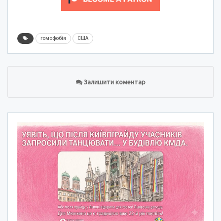
гомофобія
США
Залишити коментар