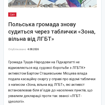
Світ
Польська громада знову
судиться через таблички «Зона,
вільна від ЛГБТ»
Опубліковано
4.08.2026
Громада Тушув-Народови на Підкарпатті не
відмовляється від судової боротьби з ЛГБТК+
активістом Бартом Сташевським. Місцева влада
подала касаційну скаргу у справі про відомі таблички
з написом «Зона, вільна від ЛГБТ», які активіст
встановлював біля в’їздів до населених пунктів, що
ухвалили декларації проти так званої «ЛГБТ-
ідеології».