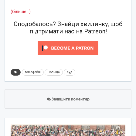
(більше…)
Сподобалось? Знайди хвилинку, щоб
підтримати нас на Patreon!
гомофобія
Польща
суд
Залишити коментар