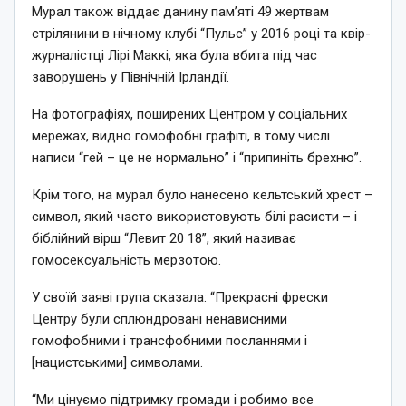
Мурал також віддає данину пам’яті 49 жертвам
стрілянини в нічному клубі “Пульс” у 2016 році та квір-
журналістці Лірі Маккі, яка була вбита під час
заворушень у Північній Ірландії.
На фотографіях, поширених Центром у соціальних
мережах, видно гомофобні графіті, в тому числі
написи “гей – це не нормально” і “припиніть брехню”.
Крім того, на мурал було нанесено кельтський хрест –
символ, який часто використовують білі расисти – і
біблійний вірш “Левит 20 18”, який називає
гомосексуальність мерзотою.
У своїй заяві група сказала: “Прекрасні фрески
Центру були сплюндровані ненависними
гомофобними і трансфобними посланнями і
[нацистськими] символами.
“Ми цінуємо підтримку громади і робимо все