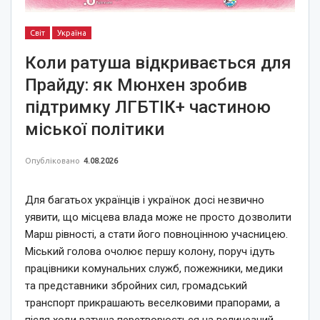
Світ
Україна
Коли ратуша відкривається для
Прайду: як Мюнхен зробив
підтримку ЛГБТІК+ частиною
міської політики
Опубліковано
4.08.2026
Для багатьох українців і українок досі незвично
уявити, що місцева влада може не просто дозволити
Марш рівності, а стати його повноцінною учасницею.
Міський голова очолює першу колону, поруч ідуть
працівники комунальних служб, пожежники, медики
та представники збройних сил, громадський
транспорт прикрашають веселковими прапорами, а
після ходи ратуша перетворюється на величезний