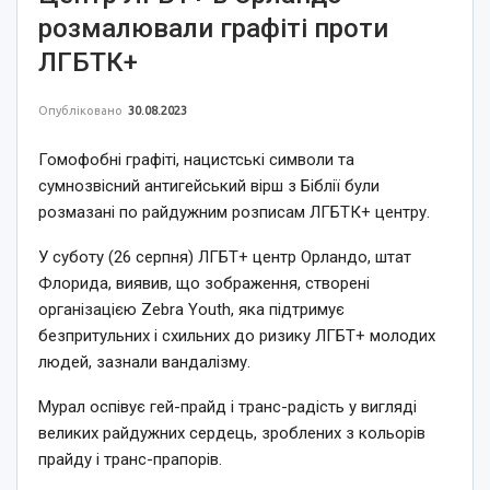
розмалювали графіті проти
ЛГБТК+
Опубліковано
30.08.2023
Гомофобні графіті, нацистські символи та
сумнозвісний антигейський вірш з Біблії були
розмазані по райдужним розписам ЛГБТК+ центру.
У суботу (26 серпня) ЛГБТ+ центр Орландо, штат
Флорида, виявив, що зображення, створені
організацією Zebra Youth, яка підтримує
безпритульних і схильних до ризику ЛГБТ+ молодих
людей, зазнали вандалізму.
Мурал оспівує гей-прайд і транс-радість у вигляді
великих райдужних сердець, зроблених з кольорів
прайду і транс-прапорів.