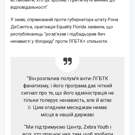
відповідальності”.
У заяві, спрямованій проти губернатора штату Рона
ДеСантіса, орагізація Equality Florida заявила, що
республіканець “розв’язав і підбадьорив бич
ненависті у Флориді” проти ЛГБТК+ спільноти.
“Він розпалив полум’я анти-ЛГБТК
фанатизму, і його програма дає чіткий
сигнал про те, що його адміністрація не
тільки толерує ненависть, але й вітає
її. Цим огидним меседжам немає
місця в нашій державі.
“Ми підтримуємо Центр, Zebra Youth і
всіх, хто працює над тим, щоб зробити