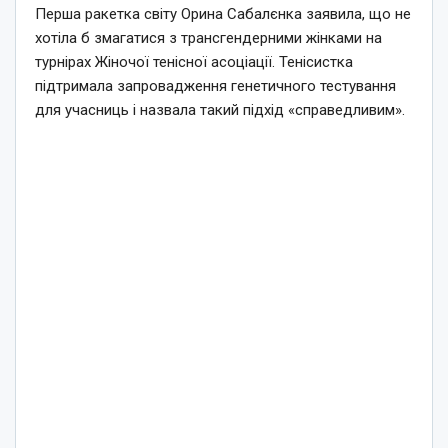
Перша ракетка світу Орина Сабалєнка заявила, що не
хотіла б змагатися з трансгендерними жінками на
турнірах Жіночої тенісної асоціації. Тенісистка
підтримала запровадження генетичного тестування
для учасниць і назвала такий підхід «справедливим».