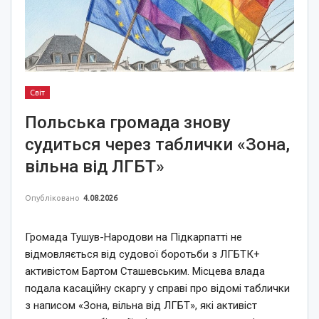
Світ
Польська громада знову
судиться через таблички «Зона,
вільна від ЛГБТ»
Опубліковано
4.08.2026
Громада Тушув-Народови на Підкарпатті не
відмовляється від судової боротьби з ЛГБТК+
активістом Бартом Сташевським. Місцева влада
подала касаційну скаргу у справі про відомі таблички
з написом «Зона, вільна від ЛГБТ», які активіст