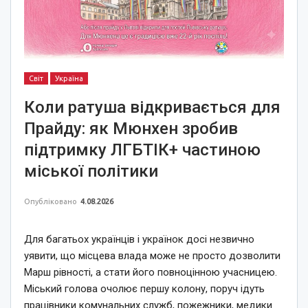
Світ
Україна
Коли ратуша відкривається для
Прайду: як Мюнхен зробив
підтримку ЛГБТІК+ частиною
міської політики
Опубліковано
4.08.2026
Для багатьох українців і українок досі незвично
уявити, що місцева влада може не просто дозволити
Марш рівності, а стати його повноцінною учасницею.
Міський голова очолює першу колону, поруч ідуть
працівники комунальних служб, пожежники, медики