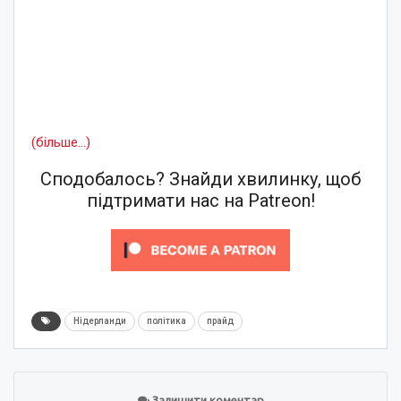
(більше…)
Сподобалось? Знайди хвилинку, щоб
підтримати нас на Patreon!
Нідерланди
політика
прайд
Залишити коментар