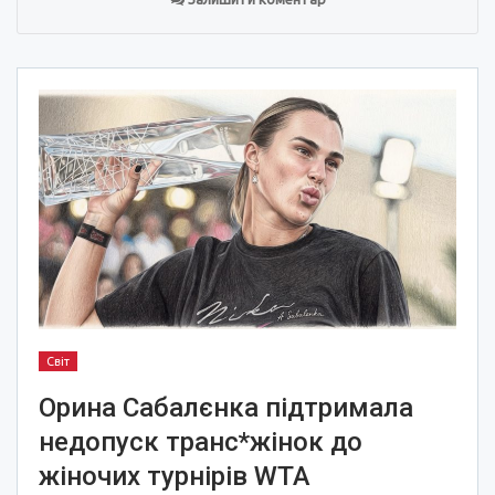
Світ
Орина Сабалєнка підтримала
недопуск транс*жінок до
жіночих турнірів WTA