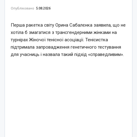
Опубліковано
5.08.2026
Перша ракетка світу Орина Сабалєнка заявила, що не
хотіла б змагатися з трансгендерними жінками на
турнірах Жіночої тенісної асоціації. Тенісистка
підтримала запровадження генетичного тестування
для учасниць і назвала такий підхід «справедливим».