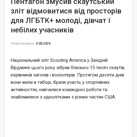
Пентагон змусив скаутський
зліт відмовитися від просторів
для ЛГБТК+ молоді, дівчат і
небілих учасників
Опубліковано
4.08.2026
Національний зліт Scouting America у Західній
Вірджинії цього року зібрав близько 15 тисяч скаутів,
керівників загонів і волонтерів. Протягом десяти днів
вони жили в таборі, брали участь у спортивних
активностях, навчалися командної роботи та
знайомилися з однолітками з різних частин США.