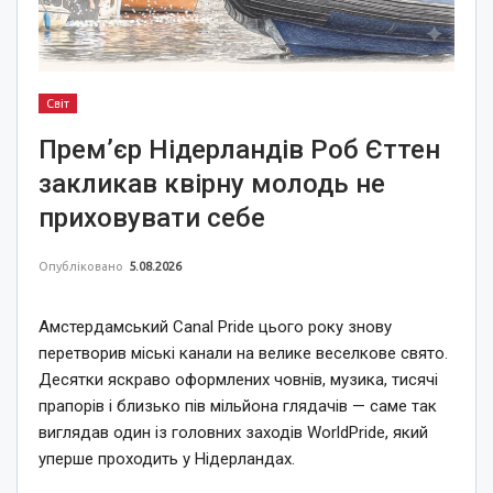
Світ
Прем’єр Нідерландів Роб Єттен
закликав квірну молодь не
приховувати себе
Опубліковано
5.08.2026
Амстердамський Canal Pride цього року знову
перетворив міські канали на велике веселкове свято.
Десятки яскраво оформлених човнів, музика, тисячі
прапорів і близько пів мільйона глядачів — саме так
виглядав один із головних заходів WorldPride, який
уперше проходить у Нідерландах.