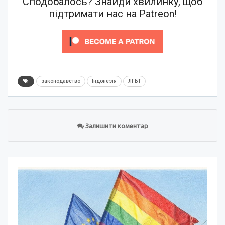
Сподобалось? Знайди хвилинку, щоб
підтримати нас на Patreon!
законодавство
Індонезія
ЛГБТ
Залишити коментар