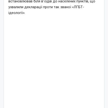
встановлював біля в’їздів до населених пунктів, що
ухвалили декларації проти так званої «ЛГБТ-
ідеології».