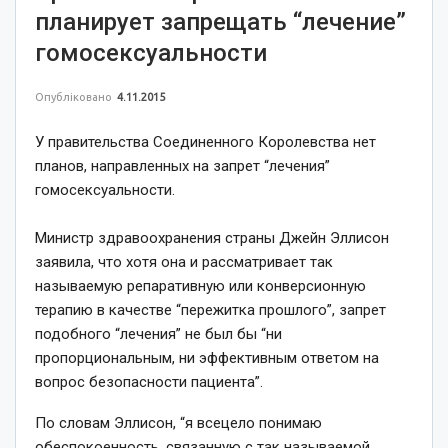
планирует запрещать “лечение”
гомосексуальности
Опубліковано
4.11.2015
У правительства Соединенного Королевства нет
планов, направленных на запрет “лечения”
гомосексуальности.
Министр здравоохранения страны Джейн Эллисон
заявила, что хотя она и рассматривает так
называемую репаративную или конверсионную
терапию в качестве “пережитка прошлого”, запрет
подобного “лечения” не был бы “ни
пропорциональным, ни эффективным ответом на
вопрос безопасности пациента”.
По словам Эллисон, “я всецело понимаю
обеспокоенность, связанную с так называемой