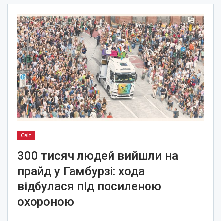
Світ
300 тисяч людей вийшли на
прайд у Гамбурзі: хода
відбулася під посиленою
охороною